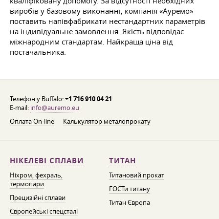
кваліфіковану допомогу. За відсутності необхідних
виробів у базовому виконанні, компанія «Ауремо»
поставить напівфабрикати нестандартних параметрів
на індивідуальне замовлення. Якість відповідає
міжнародним стандартам. Найкраща ціна від
постачальника.
Телефон у Buffalo:
+1 716 910 04 21
E-mail:
info@auremo.eu
Оплата On-line
Калькулятор металопрокату
НІКЕЛЕВІ СПЛАВИ
ТИТАН
Ніхром, фехраль,
Титановий прокат
термопари
ГОСТи титану
Прецизійні сплави
Титан Європа
Європейські спецсталі