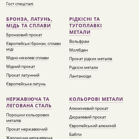
Гост спецсталі
БРОНЗА, ЛАТУНЬ,
РІДКІСНІ ТА
МІДЬ ТА СПЛАВИ
ТУГОПЛАВКІ
МЕТАЛИ
Бронзовий прокат
Вольфрам
Європейські бронзи, сплави
міді
Молібден
Мідно-нікелеві сплави
Прокат рідких металів
Мідний прокат
Рідкісні метали
Прокат латунний
Лантаноїди
Європейська латунь
НЕРЖАВІЮЧА ТА
КОЛЬОРОВІ МЕТАЛИ
ЛЕГОВАНА СТАЛЬ
Алюмінієвий прокат
Порошки кольорових
Дюралевий прокат
металів
Європейський алюміній
Прокат нержавіючий
Бабіти
Жароміцна нержавіюча