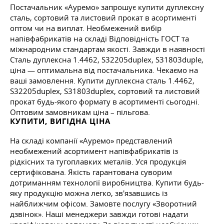
Постачальник «Ауремо» запрошує купити дуплексну
сталь, сортовий та листовий прокат в асортименті
оптом чи на виплат. Необмежений вибір
напівфабрикатів на складі Відповідність ГОСТ та
міжнародним стандартам якості. Завжди в наявності
Сталь дуплексна 1.4462, S32205duplex, S31803duple,
ціна — оптимальна від постачальника. Чекаємо на
ваші замовлення. Купити дуплексна сталь 1.4462,
S32205duplex, S31803duplex, сортовий та листовий
прокат будь-якого формату в асортименті сьогодні.
Оптовим замовникам ціна – пільгова.
КУПИТИ, ВИГІДНА ЦІНА
На складі компанії «Ауремо» представлений
необмежений асортимент напівфабрикатів із
рідкісних та тугоплавких металів. Уся продукція
сертифікована. Якість гарантована суворим
дотриманням технології виробництва. Купити будь-
яку продукцію можна легко, зв'язавшись із
найближчим офісом. Замовте послугу «Зворотний
дзвінок». Наші менеджери завжди готові надати