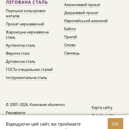
ЛЕГОВАНА СТАЛЬ
Алюмінієвий прокат
Порошки кольорових
Дюралевий прокат
металів
Європейський алюміній
Прокат нержавіючий
Бабіти
Жароміцна нержавіюча
Припій
сталь
Олово
Аустенітна сталь
Свинець
Феритні сталі
Дуплексна сталь
ГОСТи спеціальних сталей
Інструментальна сталь
© 2007–2026. Компанія «Auremo».
Карта сайту
Рекивізити
Дизайн сайту —
AGB
Fresh
Відвідуючи цей сайт, ви приймаєте
OK
Повідомлення про відкликання