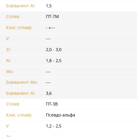
Еквівалент Al:
1,5
Сплав:
ПТ-7М
Клас сплаву:
- «---
V:
---
Zr:
2,0 - 3,0
Al:
1,8 - 2,5
Mo:
---
Еквівалент Mo:
---
Еквівалент Al:
3,6
Сплав:
ПТ-3В
Клас сплаву:
Псевдо-альфа
V:
1,2 - 2,5
Zr:
---