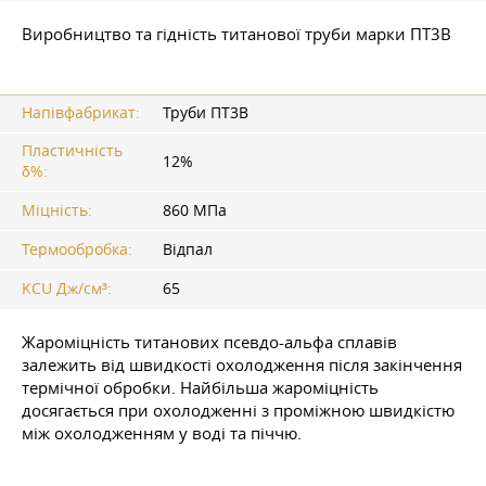
Виробництво та гідність титанової труби марки ПТ3В
Напівфабрикат:
Труби ПТ3В
Пластичність
12%
δ%:
Міцність:
860 МПа
Термообробка:
Відпал
KCU Дж/см³:
65
Жароміцність титанових псевдо-альфа сплавів
залежить від швидкості охолодження після закінчення
термічної обробки. Найбільша жароміцність
досягається при охолодженні з проміжною швидкістю
між охолодженням у воді та піччю.