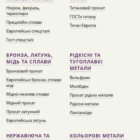
Ніхром, фехраль,
Титановий прокат
термопари
ГОСТи титану
Прецизійні сплави
Титан Європа
Європейські спецсталі
Гост спецсталі
БРОНЗА, ЛАТУНЬ,
РІДКІСНІ ТА
МІДЬ ТА СПЛАВИ
ТУГОПЛАВКІ
МЕТАЛИ
Бронзовий прокат
Вольфрам
Європейські бронзи, сплави
міді
Молібден
Мідно-нікелеві сплави
Прокат рідких металів
Мідний прокат
Рідкісні метали
Прокат латунний
Лантаноїди
Європейська латунь
НЕРЖАВІЮЧА ТА
КОЛЬОРОВІ МЕТАЛИ