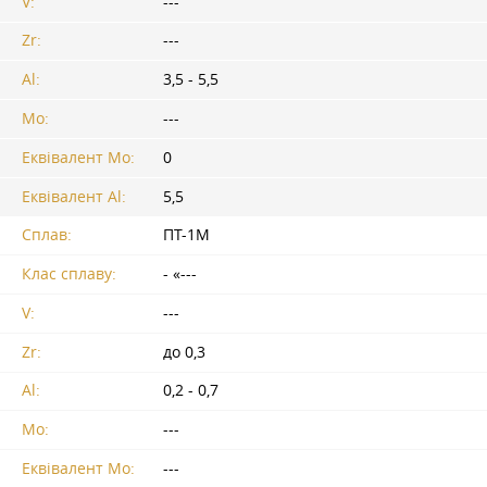
V:
---
Zr:
---
Al:
3,5 - 5,5
Mo:
---
Еквівалент Mo:
0
Еквівалент Al:
5,5
Сплав:
ПТ-1М
Клас сплаву:
- «---
V:
---
Zr:
до 0,3
Al:
0,2 - 0,7
Mo:
---
Еквівалент Mo:
---