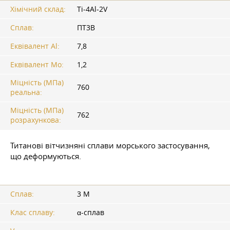
Хімічний склад:
Ti-4Al-2V
Сплав:
ПТ3В
Еквівалент Al:
7,8
Еквівалент Mo:
1,2
Міцність (МПа)
760
реальна:
Міцність (МПа)
762
розрахункова:
Титанові вітчизняні сплави морського застосування,
що деформуються.
Сплав:
3 М
Клас сплаву:
α-сплав