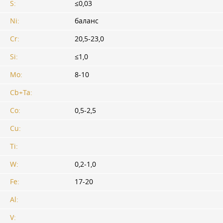
S:
≤0,03
Ni:
баланс
Cr:
20,5-23,0
Si:
≤1,0
Mo:
8-10
Cb+Ta:
Co:
0,5-2,5
Cu:
Ti:
W:
0,2-1,0
Fe:
17-20
Al:
V: