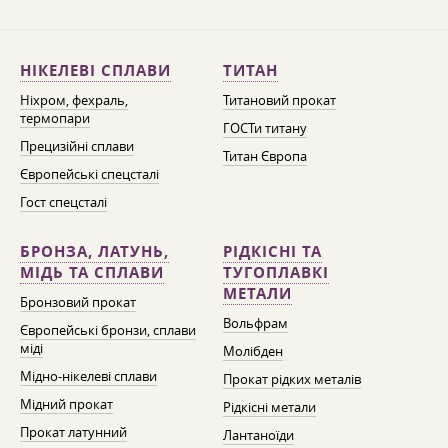
НІКЕЛЕВІ СПЛАВИ
ТИТАН
Ніхром, фехраль,
Титановий прокат
термопари
ГОСТи титану
Прецизійні сплави
Титан Європа
Європейські спецсталі
Гост спецсталі
БРОНЗА, ЛАТУНЬ,
РІДКІСНІ ТА
МІДЬ ТА СПЛАВИ
ТУГОПЛАВКІ
МЕТАЛИ
Бронзовий прокат
Вольфрам
Європейські бронзи, сплави
міді
Молібден
Мідно-нікелеві сплави
Прокат рідких металів
Мідний прокат
Рідкісні метали
Прокат латунний
Лантаноїди