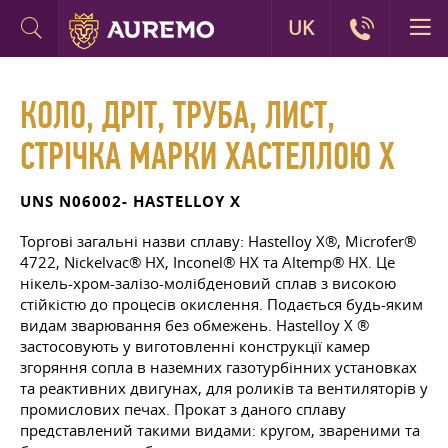
UK
КОЛО, ДРІТ, ТРУБА, ЛИСТ,
СТРІЧКА МАРКИ ХАСТЕЛЛОЮ Х
UNS N06002- HASTELLOY X
Торгові загальні назви сплаву: Hastelloy X®, Microfer®
4722, Nickelvac® HX, Inconel® HX та Altemp® HX. Це
нікель-хром-залізо-молібденовий сплав з високою
стійкістю до процесів окислення. Подається будь-яким
видам зварювання без обмежень. Hastelloy X ®
застосовують у виготовленні конструкції камер
згоряння сопла в наземних газотурбінних установках
та реактивних двигунах, для роликів та вентиляторів у
промислових печах. Прокат з даного сплаву
представлений такими видами: кругом, звареними та