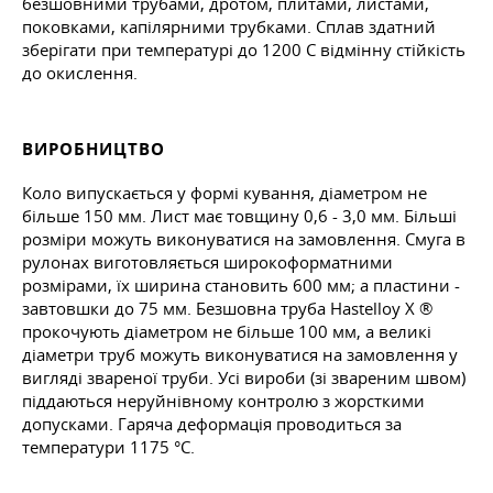
безшовними трубами, дротом, плитами, листами,
поковками, капілярними трубками. Сплав здатний
зберігати при температурі до 1200 С відмінну стійкість
до окислення.
ВИРОБНИЦТВО
Коло випускається у формі кування, діаметром не
більше 150 мм. Лист має товщину 0,6 - 3,0 мм. Більші
розміри можуть виконуватися на замовлення. Смуга в
рулонах виготовляється широкоформатними
розмірами, їх ширина становить 600 мм; а пластини -
завтовшки до 75 мм. Безшовна труба Hastelloy X ®
прокочують діаметром не більше 100 мм, а великі
діаметри труб можуть виконуватися на замовлення у
вигляді звареної труби. Усі вироби (зі звареним швом)
піддаються неруйнівному контролю з жорсткими
допусками. Гаряча деформація проводиться за
температури 1175 °C.