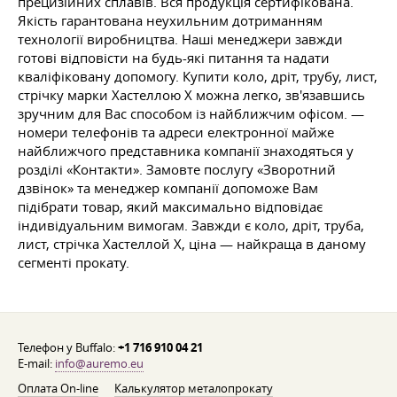
прецизійних сплавів. Вся продукція сертифікована.
Якість гарантована неухильним дотриманням
технології виробництва. Наші менеджери завжди
готові відповісти на будь-які питання та надати
кваліфіковану допомогу. Купити коло, дріт, трубу, лист,
стрічку марки Хастеллою Х можна легко, зв'язавшись
зручним для Вас способом із найближчим офісом. —
номери телефонів та адреси електронної майже
найближчого представника компанії знаходяться у
розділі «Контакти». Замовте послугу «Зворотний
дзвінок» та менеджер компанії допоможе Вам
підібрати товар, який максимально відповідає
індивідуальним вимогам. Завжди є коло, дріт, труба,
лист, стрічка Хастеллой Х, ціна — найкраща в даному
сегменті прокату.
Телефон у Buffalo:
+1 716 910 04 21
E-mail:
info@auremo.eu
Оплата On-line
Калькулятор металопрокату