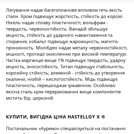
Легування надає багатопланове впливом геть якість
стали. Хром підвищує жорсткість, стійкість до корозії.
Нікель надає сплаву пластичності; вольфрам -
твердість, червоностійкість. Ванадій збільшує
міцність, стійкість до ударного навантаження та
стирання; кобальт підвищує жароміцність, магніто-
проникність. Молібден надає металу червоностійкості,
міцності, протидії окисленню при високій температурі.
Частка марганцю вище 1% підвищує твердість, ударну
міцність, зносостійкість. Титан підвищує стабільність,
корозійну стійкість; алюміній - стійкість до утворення
окалини; ніобій – кислотостійкість. Мідь підвищує
пластичність, перешкоджає іржавінню. Особливо
якісна сталь крім перерахованих вище компонентів
містить бір, цирконій.
КУПИТИ, ВИГІДНА ЦІНА HASTELLOY X ®
Постачальник «Ауремо» спеціалізується на постачанні