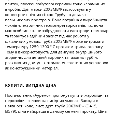
плиток, плоскої побутової кераміки
тощо
керамічних
виробів. Дріт марки 20Х3МВФ застосовують у
конвеєрних пічних сітках. Трубу - в деталях
пальникових пристроїв. Вона потрібна у виробництві
чохлів електричних термоперетворювачів, т.к. вона
має особливість не забруднювати електроди термопар
та гарантує надійний захист під час роботи у
шкідливих умовах. Труба 20Х3МВФ може витримати
температуру 1250-1300 ° C протягом тривалого часу.
Тому її використовують для двигунів внутрішнього
згоряння, для деталей парових та газових турбін,
реактивних двигунів, атомно-енергетичних установок
як конструкційний матеріал.
КУПИТИ, ВИГІДНА ЦІНА
Постачальник «Ауремо» пропонує купити жароміцні та
нержавіючі сплави на вигідних умовах. Завжди в
наявності коло, лист, дріт, труба 20Х3МВФ (ЕІ415,
ЕІ579), ціна найкраща в даному сегменті прокату. Ціна