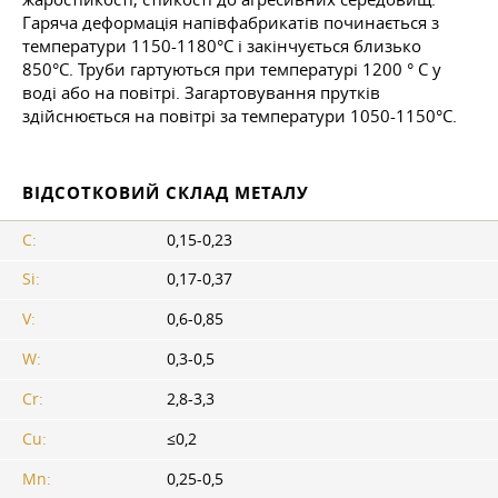
Гаряча деформація напівфабрикатів починається з
температури 1150-1180°С і закінчується близько
850°C. Труби гартуються при температурі 1200 ° C у
воді або на повітрі. Загартовування прутків
здійснюється на повітрі за температури 1050-1150°С.
ВІДСОТКОВИЙ СКЛАД МЕТАЛУ
C:
0,15-0,23
Si:
0,17-0,37
V:
0,6-0,85
W:
0,3-0,5
Cr:
2,8-3,3
Cu:
≤0,2
Mn:
0,25-0,5