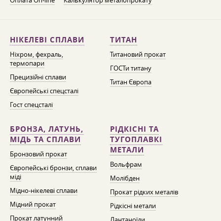
Оплата On-line
Калькулятор металопрокату
НІКЕЛЕВІ СПЛАВИ
ТИТАН
Ніхром, фехраль,
Титановий прокат
термопари
ГОСТи титану
Прецизійні сплави
Титан Європа
Європейські спецсталі
Гост спецсталі
БРОНЗА, ЛАТУНЬ,
РІДКІСНІ ТА
МІДЬ ТА СПЛАВИ
ТУГОПЛАВКІ
МЕТАЛИ
Бронзовий прокат
Вольфрам
Європейські бронзи, сплави
міді
Молібден
Мідно-нікелеві сплави
Прокат рідких металів
Мідний прокат
Рідкісні метали
Прокат латунний
Лантаноїди