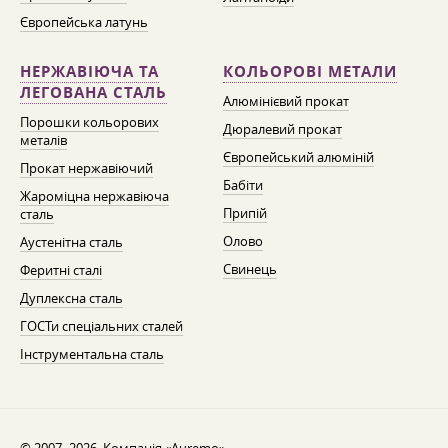
Європейська латунь
НЕРЖАВІЮЧА ТА
КОЛЬОРОВІ МЕТАЛИ
ЛЕГОВАНА СТАЛЬ
Алюмінієвий прокат
Порошки кольорових
Дюралевий прокат
металів
Європейський алюміній
Прокат нержавіючий
Бабіти
Жароміцна нержавіюча
Припій
сталь
Олово
Аустенітна сталь
Свинець
Феритні сталі
Дуплексна сталь
ГОСТи спеціальних сталей
Інструментальна сталь