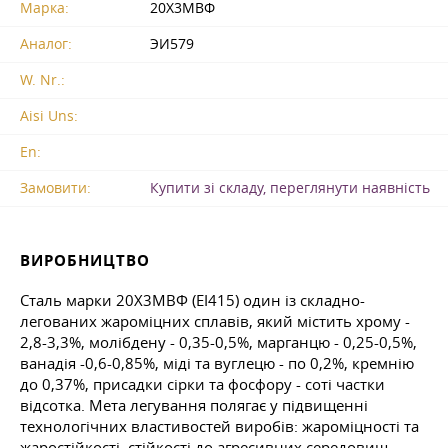
Марка:
20Х3МВФ
Аналог:
ЭИ579
W. Nr.:
Aisi Uns:
En:
Замовити:
Купити зі складу, переглянути наявність
ВИРОБНИЦТВО
Сталь марки 20Х3МВФ (ЕІ415) один із складно-
легованих жароміцних сплавів, який містить хрому -
2,8-3,3%, молібдену - 0,35-0,5%, марганцю - 0,25-0,5%,
ванадія -0,6-0,85%, міді та вуглецю - по 0,2%, кремнію
до 0,37%, присадки сірки та фосфору - соті частки
відсотка. Мета легування полягає у підвищенні
технологічних властивостей виробів: жароміцності та
жаростійкості, стійкості до агресивних середовищ.