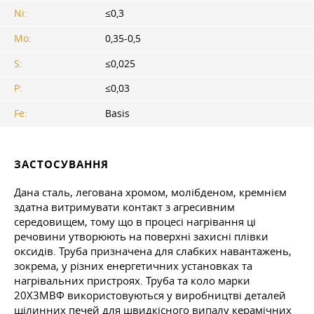
Ni:
≤0,3
Мо:
0,35-0,5
S:
≤0,025
P:
≤0,03
Fe:
Basis
ЗАСТОСУВАННЯ
Дана сталь, легована хромом, молібденом, кремнієм
здатна витримувати контакт з агресивним
середовищем, тому що в процесі нагрівання ці
речовини утворюють на поверхні захисні плівки
оксидів. Труба призначена для слабких навантажень,
зокрема, у різних енергетичних установках та
нагрівальних пристроях. Труба та коло марки
20Х3МВФ використовуються у виробництві деталей
щілинних печей для швидкісного випалу керамічних