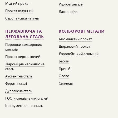
Мідний прокат
Рідкісні метали
Прокат латунний
Лантаноїди
Європейська латунь
НЕРЖАВІЮЧА ТА
КОЛЬОРОВІ МЕТАЛИ
ЛЕГОВАНА СТАЛЬ
Алюмінієвий прокат
Порошки кольорових
Дюралевий прокат
металів
Європейський алюміній
Прокат нержавіючий
Бабіти
Жароміцна нержавіюча
Припій
сталь
Олово
Аустенітна сталь
Свинець
Феритні сталі
Дуплексна сталь
ГОСТи спеціальних сталей
Інструментальна сталь