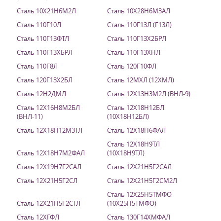
Сталь 10Х21Н6М2Л
Сталь 10Х28Н6М3АЛ
Сталь 110Г10Л
Сталь 110Г13Л (Г13Л)
Сталь 110Г13ФТЛ
Сталь 110Г13Х2БРЛ
Сталь 110Г13ХБРЛ
Сталь 110Г13ХНЛ
Сталь 110Г8Л
Сталь 120Г10ФЛ
Сталь 120Г13Х2БЛ
Сталь 12МХЛ (12ХМЛ)
Сталь 12Н2ДМЛ
Сталь 12Х13Н3М2Л (ВНЛ-9)
Сталь 12Х16Н8М2БЛ
Сталь 12Х18Н12БЛ
(ВНЛ-11)
(10Х18Н12БЛ)
Сталь 12Х18Н12М3ТЛ
Сталь 12Х18Н6ФАЛ
Сталь 12Х18Н9ТЛ
Сталь 12Х18Н7М2ФАЛ
(10Х18Н9ТЛ)
Сталь 12Х19Н7Г2САЛ
Сталь 12Х21Н5Г2САЛ
Сталь 12Х21Н5Г2СЛ
Сталь 12Х21Н5Г2СМ2Л
Сталь 12Х25Н5ТМФО
Сталь 12Х21Н5Г2СТЛ
(10Х25Н5ТМФО)
Сталь 12ХГФЛ
Сталь 130Г14ХМФАЛ