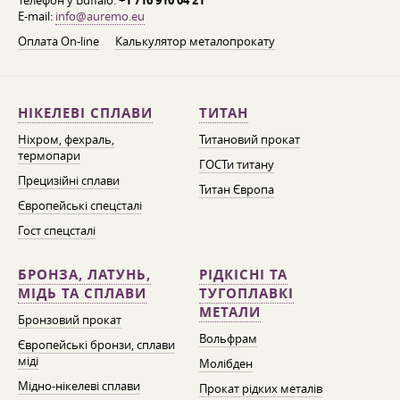
Телефон у Buffalo:
+1 716 910 04 21
E-mail:
info@auremo.eu
Оплата On-line
Калькулятор металопрокату
НІКЕЛЕВІ СПЛАВИ
ТИТАН
Ніхром, фехраль,
Титановий прокат
термопари
ГОСТи титану
Прецизійні сплави
Титан Європа
Європейські спецсталі
Гост спецсталі
БРОНЗА, ЛАТУНЬ,
РІДКІСНІ ТА
МІДЬ ТА СПЛАВИ
ТУГОПЛАВКІ
МЕТАЛИ
Бронзовий прокат
Вольфрам
Європейські бронзи, сплави
міді
Молібден
Мідно-нікелеві сплави
Прокат рідких металів