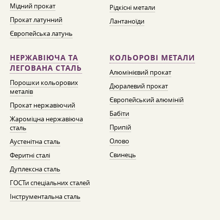
Мідний прокат
Рідкісні метали
Прокат латунний
Лантаноїди
Європейська латунь
НЕРЖАВІЮЧА ТА
КОЛЬОРОВІ МЕТАЛИ
ЛЕГОВАНА СТАЛЬ
Алюмінієвий прокат
Порошки кольорових
Дюралевий прокат
металів
Європейський алюміній
Прокат нержавіючий
Бабіти
Жароміцна нержавіюча
Припій
сталь
Олово
Аустенітна сталь
Свинець
Феритні сталі
Дуплексна сталь
ГОСТи спеціальних сталей
Інструментальна сталь