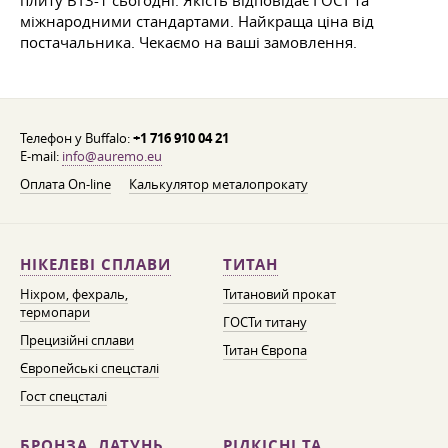
плиту ВТ3-1 сьогодні. Якість відповідає ГОСТ та
міжнародними стандартами. Найкраща ціна від
постачальника. Чекаємо на ваші замовлення.
Телефон у Buffalo:
+1 716 910 04 21
E-mail:
info@auremo.eu
Оплата On-line
Калькулятор металопрокату
НІКЕЛЕВІ СПЛАВИ
ТИТАН
Ніхром, фехраль,
Титановий прокат
термопари
ГОСТи титану
Прецизійні сплави
Титан Європа
Європейські спецсталі
Гост спецсталі
БРОНЗА, ЛАТУНЬ,
РІДКІСНІ ТА