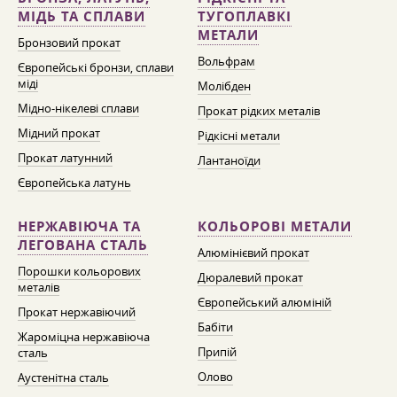
МІДЬ ТА СПЛАВИ
ТУГОПЛАВКІ
МЕТАЛИ
Бронзовий прокат
Вольфрам
Європейські бронзи, сплави
міді
Молібден
Мідно-нікелеві сплави
Прокат рідких металів
Мідний прокат
Рідкісні метали
Прокат латунний
Лантаноїди
Європейська латунь
НЕРЖАВІЮЧА ТА
КОЛЬОРОВІ МЕТАЛИ
ЛЕГОВАНА СТАЛЬ
Алюмінієвий прокат
Порошки кольорових
Дюралевий прокат
металів
Європейський алюміній
Прокат нержавіючий
Бабіти
Жароміцна нержавіюча
Припій
сталь
Олово
Аустенітна сталь