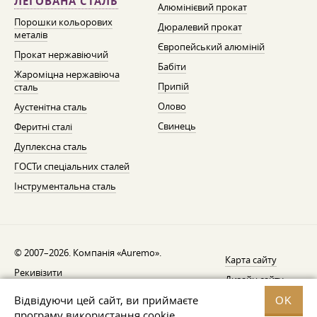
ЛЕГОВАНА СТАЛЬ
Алюмінієвий прокат
Порошки кольорових
Дюралевий прокат
металів
Європейський алюміній
Прокат нержавіючий
Бабіти
Жароміцна нержавіюча
Припій
сталь
Олово
Аустенітна сталь
Свинець
Феритні сталі
Дуплексна сталь
ГОСТи спеціальних сталей
Інструментальна сталь
© 2007–2026. Компанія «Auremo».
Карта сайту
Рекивізити
Дизайн сайту —
AGB
Fresh
Відвідуючи цей сайт, ви приймаєте
OK
Повідомлення про відкликання
програму використання cookie.