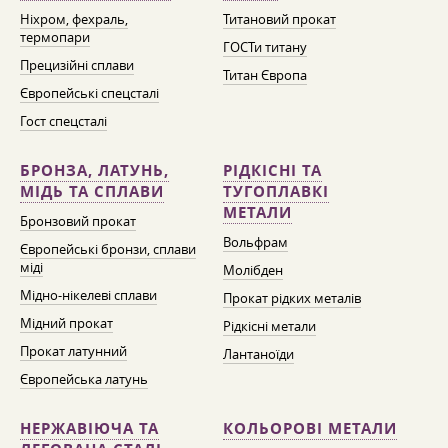
Ніхром, фехраль,
Титановий прокат
термопари
ГОСТи титану
Прецизійні сплави
Титан Європа
Європейські спецсталі
Гост спецсталі
БРОНЗА, ЛАТУНЬ,
РІДКІСНІ ТА
МІДЬ ТА СПЛАВИ
ТУГОПЛАВКІ
МЕТАЛИ
Бронзовий прокат
Вольфрам
Європейські бронзи, сплави
міді
Молібден
Мідно-нікелеві сплави
Прокат рідких металів
Мідний прокат
Рідкісні метали
Прокат латунний
Лантаноїди
Європейська латунь
НЕРЖАВІЮЧА ТА
КОЛЬОРОВІ МЕТАЛИ