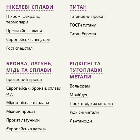
НІКЕЛЕВІ СПЛАВИ
ТИТАН
Ніхром, фехраль,
Титановий прокат
термопари
ГОСТи титану
Прецизійні сплави
Титан Європа
Європейські спецсталі
Гост спецсталі
БРОНЗА, ЛАТУНЬ,
РІДКІСНІ ТА
МІДЬ ТА СПЛАВИ
ТУГОПЛАВКІ
МЕТАЛИ
Бронзовий прокат
Вольфрам
Європейські бронзи, сплави
міді
Молібден
Мідно-нікелеві сплави
Прокат рідких металів
Мідний прокат
Рідкісні метали
Прокат латунний
Лантаноїди
Європейська латунь