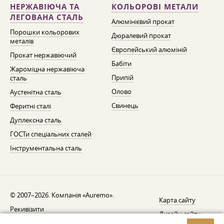
НЕРЖАВІЮЧА ТА
КОЛЬОРОВІ МЕТАЛИ
ЛЕГОВАНА СТАЛЬ
Алюмінієвий прокат
Порошки кольорових
Дюралевий прокат
металів
Європейський алюміній
Прокат нержавіючий
Бабіти
Жароміцна нержавіюча
Припій
сталь
Олово
Аустенітна сталь
Свинець
Феритні сталі
Дуплексна сталь
ГОСТи спеціальних сталей
Інструментальна сталь
© 2007–2026. Компанія «Auremo».
Карта сайту
Рекивізити
Дизайн сайту —
AGB
Fresh