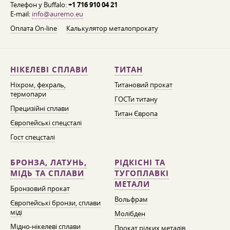
Телефон у Buffalo:
+1 716 910 04 21
E-mail:
info@auremo.eu
Оплата On-line
Калькулятор металопрокату
НІКЕЛЕВІ СПЛАВИ
ТИТАН
Ніхром, фехраль,
Титановий прокат
термопари
ГОСТи титану
Прецизійні сплави
Титан Європа
Європейські спецсталі
Гост спецсталі
БРОНЗА, ЛАТУНЬ,
РІДКІСНІ ТА
МІДЬ ТА СПЛАВИ
ТУГОПЛАВКІ
МЕТАЛИ
Бронзовий прокат
Вольфрам
Європейські бронзи, сплави
міді
Молібден
Мідно-нікелеві сплави
Прокат рідких металів