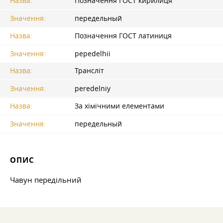
Назва:
Позначення ГОСТ кирилиця
Значення:
передельный
Назва:
Позначення ГОСТ латиниця
Значення:
pepedelhii
Назва:
Трансліт
Значення:
peredelniy
Назва:
За хімічними елементами
Значення:
передельный
ОПИС
Чавун передільний