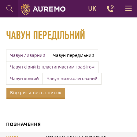
UK
ЧАВУН ПЕРЕДІЛЬНИЙ
Чавун ливарний
Чавун передільний
Чавун сірий із пластинчастим графітом
Чавун ковкий
Чавун низьколегований
Відкрити весь список
ПОЗНАЧЕННЯ