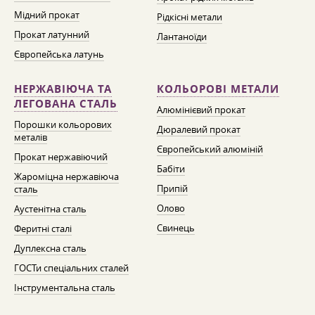
Мідний прокат
Рідкісні метали
Прокат латунний
Лантаноїди
Європейська латунь
НЕРЖАВІЮЧА ТА
КОЛЬОРОВІ МЕТАЛИ
ЛЕГОВАНА СТАЛЬ
Алюмінієвий прокат
Порошки кольорових
Дюралевий прокат
металів
Європейський алюміній
Прокат нержавіючий
Бабіти
Жароміцна нержавіюча
Припій
сталь
Олово
Аустенітна сталь
Свинець
Феритні сталі
Дуплексна сталь
ГОСТи спеціальних сталей
Інструментальна сталь