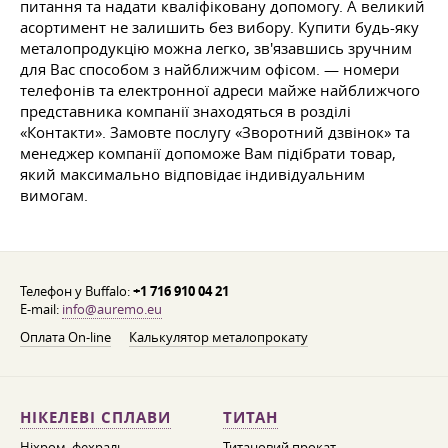
питання та надати кваліфіковану допомогу. А великий
асортимент не залишить без вибору. Купити будь-яку
металопродукцію можна легко, зв'язавшись зручним
для Вас способом з найближчим офісом. — номери
телефонів та електронної адреси майже найближчого
представника компанії знаходяться в розділі
«Контакти». Замовте послугу «Зворотний дзвінок» та
менеджер компанії допоможе Вам підібрати товар,
який максимально відповідає індивідуальним
вимогам.
Телефон у Buffalo:
+1 716 910 04 21
E-mail:
info@auremo.eu
Оплата On-line
Калькулятор металопрокату
НІКЕЛЕВІ СПЛАВИ
ТИТАН
Ніхром, фехраль,
Титановий прокат