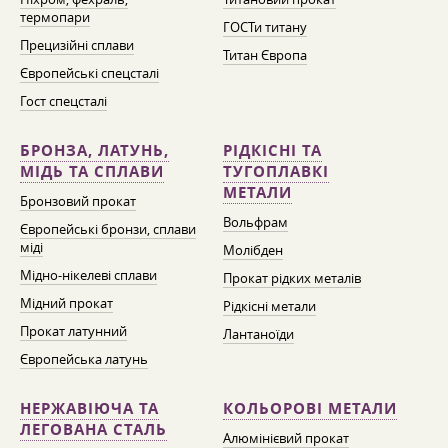
термопари
ГОСТи титану
Прецизійні сплави
Титан Європа
Європейські спецсталі
Гост спецсталі
БРОНЗА, ЛАТУНЬ,
РІДКІСНІ ТА
МІДЬ ТА СПЛАВИ
ТУГОПЛАВКІ
МЕТАЛИ
Бронзовий прокат
Вольфрам
Європейські бронзи, сплави
міді
Молібден
Мідно-нікелеві сплави
Прокат рідких металів
Мідний прокат
Рідкісні метали
Прокат латунний
Лантаноїди
Європейська латунь
НЕРЖАВІЮЧА ТА
КОЛЬОРОВІ МЕТАЛИ
ЛЕГОВАНА СТАЛЬ
Алюмінієвий прокат