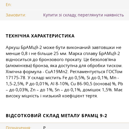
En:
Замовити:
Купити зі складу, переглянути наявність
ТЕХНІЧНА ХАРАКТЕРИСТИКА
Аркуш БрАМц9-2 може бути виконаний завтовшки не
менше 0,8 і не більше 25 мм. Марка сплаву БрАМц9-2
відноситься до бронзового прокату. Це безолов'яна
(алюмінієва) бронза, яка доступна для обробки тиском.
Хімічна формула - CuA19Mn2. Регламентується ГОСТом
17175-78. У складі містить Fe до 0,5%, Si до 0,1%, Mn -
1,5-2,5%, P до 0,01%, Al 8-10%, Cu 86-90,5 (основа) %, Pb
– до 0,03%, Zn – до 1%, Sn – до 0,1%, домішок 1,5%. Має
високу міцність і низький коефіцієнт тертя.
ВІДСОТКОВИЙ СКЛАД МЕТАЛУ БРАМЦ 9-2
Позначення:
P