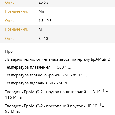
Опис:
до 0,5
Позначення:
Mn
Опис:
1,5 - 2,5
Позначення:
Al
Опис:
8 - 10
Про
Ливарно-технологічні властивості матеріалу БрАМц9-2
Температура плавлення: - 1060 ° C;
Температура гарячої обробки: 750 - 850 ° C;
Температура відпалу: 650 - 750 °C.
-1
Твердість БрАМц9-2 - пруток напівтвердий - HB 10
=
115 МПа.
-1
Твердість БрАМц9-2 - пресований пруток - HB 10
=
95 Мпа.