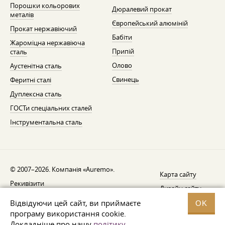
Порошки кольорових
Дюралевий прокат
металів
Європейський алюміній
Прокат нержавіючий
Бабіти
Жароміцна нержавіюча
Припій
сталь
Олово
Аустенітна сталь
Свинець
Феритні сталі
Дуплексна сталь
ГОСТи спеціальних сталей
Інструментальна сталь
© 2007–2026. Компанія «Auremo».
Карта сайту
Рекивізити
Дизайн сайту —
AGB
Fresh
Відвідуючи цей сайт, ви приймаєте
OK
Повідомлення про відкликання
програму використання cookie.
Докладніше про нашу
політику