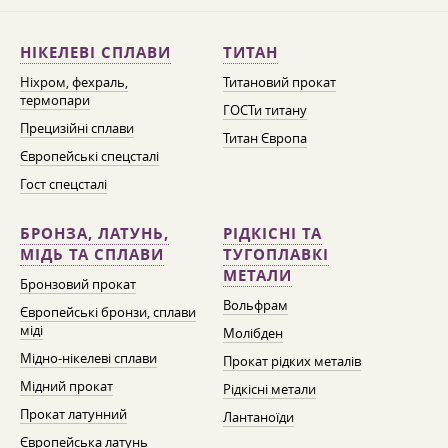
НІКЕЛЕВІ СПЛАВИ
ТИТАН
Ніхром, фехраль,
Титановий прокат
термопари
ГОСТи титану
Прецизійні сплави
Титан Європа
Європейські спецсталі
Гост спецсталі
БРОНЗА, ЛАТУНЬ,
РІДКІСНІ ТА
МІДЬ ТА СПЛАВИ
ТУГОПЛАВКІ
МЕТАЛИ
Бронзовий прокат
Вольфрам
Європейські бронзи, сплави
міді
Молібден
Мідно-нікелеві сплави
Прокат рідких металів
Мідний прокат
Рідкісні метали
Прокат латунний
Лантаноїди
Європейська латунь