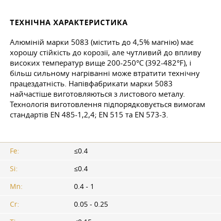
ТЕХНІЧНА ХАРАКТЕРИСТИКА
Алюміній марки 5083 (містить до 4,5% магнію) має
хорошу стійкість до корозії, але чутливий до впливу
високих температур вище 200-250°C (392-482°F), і
більш сильному нагріванні може втратити технічну
працездатність. Напівфабрикати марки 5083
найчастіше виготовляються з листового металу.
Технологія виготовлення підпорядковується вимогам
стандартів EN 485-1,2,4; EN 515 та EN 573-3.
Fe:
≤0.4
Si:
≤0.4
Mn:
0.4 - 1
Cr:
0.05 - 0.25