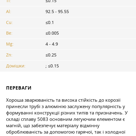
Ti:
≤0.15
Al:
92.5 - 95.55
Cu:
≤0.1
Be:
≤0.005
Mg:
4 - 4.9
Zn:
≤0.25
Домішки:
; ≤0.15
ПЕРЕВАГИ
Хороша зварюваність та висока стійкість до корозії
принесли трубі з алюмінію заслужену популярність у
формуванні конструкції різних типів та призначень. У
складі сплаву 5083 основним легуючим елементом є
магній, що забезпечує матеріалу відмінну
оброблюваність за допомогою гарячої, так і холодної