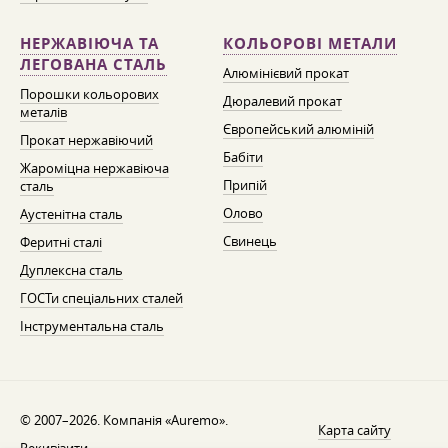
НЕРЖАВІЮЧА ТА
КОЛЬОРОВІ МЕТАЛИ
ЛЕГОВАНА СТАЛЬ
Алюмінієвий прокат
Порошки кольорових
Дюралевий прокат
металів
Європейський алюміній
Прокат нержавіючий
Бабіти
Жароміцна нержавіюча
Припій
сталь
Олово
Аустенітна сталь
Свинець
Феритні сталі
Дуплексна сталь
ГОСТи спеціальних сталей
Інструментальна сталь
© 2007–2026. Компанія «Auremo».
Карта сайту