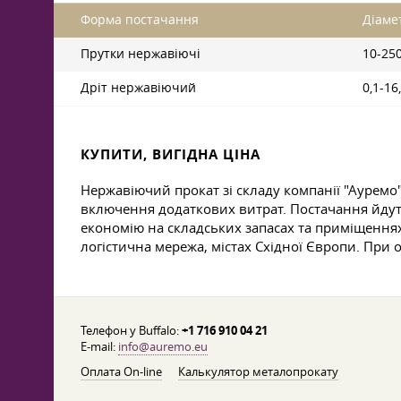
Форма постачання
Діаме
Прутки нержавіючі
10-25
Дріт нержавіючий
0,1-16
КУПИТИ, ВИГІДНА ЦІНА
Нержавіючий прокат зі складу компанії "Ауремо
включення додаткових витрат. Постачання йдуть
економію на складських запасах та приміщеннях
логістична мережа, містах Східної Європи. При 
Телефон у Buffalo:
+1 716 910 04 21
E-mail:
info@auremo.eu
Оплата On-line
Калькулятор металопрокату