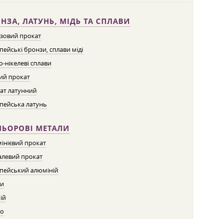
НЗА, ЛАТУНЬ, МІДЬ ТА СПЛАВИ
зовий прокат
пейські бронзи, сплави міді
о-нікелеві сплави
ий прокат
ат латунний
пейська латунь
ЛЬОРОВІ МЕТАЛИ
інієвий прокат
левий прокат
пейський алюміній
ти
ій
о