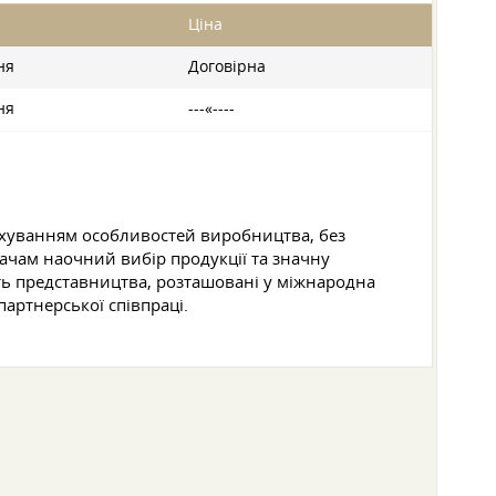
Ціна
ня
Договірна
ня
---«----
рахуванням особливостей виробництва, без
ачам наочний вибір продукції та значну
ть представництва, розташовані у міжнародна
артнерської співпраці.