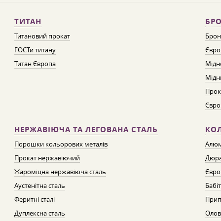
ТИТАН
БРО
Титановий прокат
Брон
ГОСТи титану
Євро
Титан Європа
Мідн
Мідн
Прок
Євро
НЕРЖАВІЮЧА ТА ЛЕГОВАНА СТАЛЬ
КО
Порошки кольорових металів
Алюм
Прокат нержавіючий
Дюра
Жароміцна нержавіюча сталь
Євро
Аустенітна сталь
Бабі
Феритні сталі
Прип
Дуплексна сталь
Олов