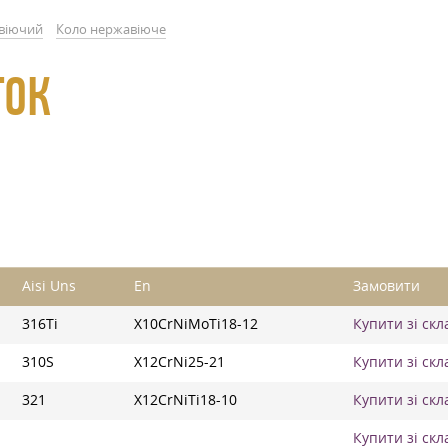
віючий
Коло нержавіюче
ТОК
Aisi Uns
En
Замовити
316Ti
X10CrNiMoTi18-12
Купити зі скл
310S
X12CrNi25-21
Купити зі скл
321
X12CrNiTi18-10
Купити зі скл
Купити зі скл