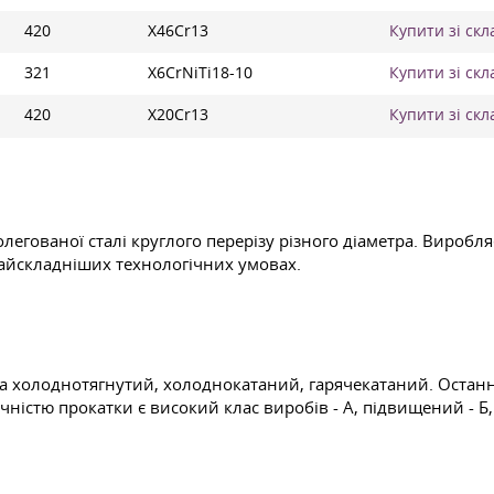
420
X46Cr13
Купити зі скл
321
X6CrNiTi18-10
Купити зі скл
420
X20Cr13
Купити зі скл
легованої сталі круглого перерізу різного діаметра. Вироб
найскладніших технологічних умовах.
я на холоднотягнутий, холоднокатаний, гарячекатаний. Остан
чністю прокатки є високий клас виробів - А, підвищений - Б,