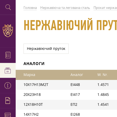
Головна
Нержавіюча та легована сталь
Прокат нержа
НЕРЖАВІЮЧИЙ ПРУ
Нержавіючий пруток
АНАЛОГИ
Марка
Аналог
W. Nr.
10Х17Н13М2Т
ЕІ448
1.4571
20Х23Н18
ЕІ417
1.4845
12Х18Н10Т
ЕП2
1.4541
14Х17Н2
ЕІ268