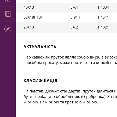
40Х13
ЕЖ4
1.4034
08Х18Н10Т
ЕІ914
1.4541
20Х13
ЕЖ2
1.4021
АКТУАЛЬНІСТЬ
Нержавіючий пруток являє собою виріб з високо
способом прокату, може протистояти корозії в 
КЛАСИФІКАЦІЯ
На підставі діючих стандартів, пруток ділитьс
бути спеціально обробленою (серебрянка). За то
мірною, немірною та кратною мірною.