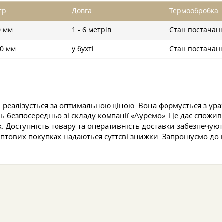
тр
Довга
Термообробка
0 мм
1 - 6 метрів
Стан постачан
,0 мм
у бухті
Стан постачан
" реалізується за оптимальною ціною. Вона формується з у
 безпосередньо зі складу компанії «Ауремо». Це дає спожив
. Доступність товару та оперативність доставки забезпечую
оптових покупках надаються суттєві знижки. Запрошуємо до п