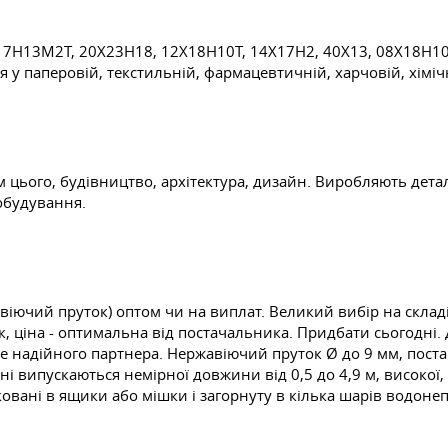
Х17Н13М2Т, 20Х23Н18, 12Х18Н10Т, 14Х17Н2, 40Х13, 08Х18Н10Т
 у паперовій, текстильній, фармацевтичній, харчовій, хіміч
м цього, будівництво, архітектура, дизайн. Виробляють дета
обудування.
іючий пруток) оптом чи на виплат. Великий вибір на складі
, ціна - оптимальна від постачальника. Придбати сьогодні. 
 надійного партнера. Нержавіючий пруток Ø до 9 мм, постав
і випускаються немірної довжини від 0,5 до 4,9 м, високої, 
ковані в ящики або мішки і загорнуту в кілька шарів водоне