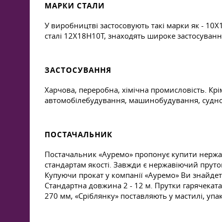
МАРКИ СТАЛИ
У виробництві застосовують такі марки як - 10
сталі 12Х18Н10Т, знаходять широке застосування
ЗАСТОСУВАННЯ
Харчова, переробна, хімічна промисловість. Крі
автомобілебудування, машинобудування, судн
ПОСТАЧАЛЬНИК
Постачальник «Ауремо» пропонує купити нержав
стандартам якості. Завжди є нержавіючий пруток
Купуючи прокат у компанії «Ауремо» Ви знайдете
Стандартна довжина 2 - 12 м. Прутки гарячекатан
270 мм, «Сріблянку» поставляють у мастилі, упа