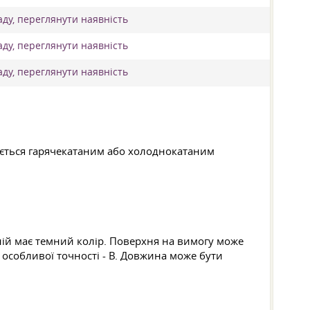
аду, переглянути наявність
аду, переглянути наявність
аду, переглянути наявність
ляється гарячекатаним або холоднокатаним
ній має темний колір. Поверхня на вимогу може
 особливої точності - В. Довжина може бути