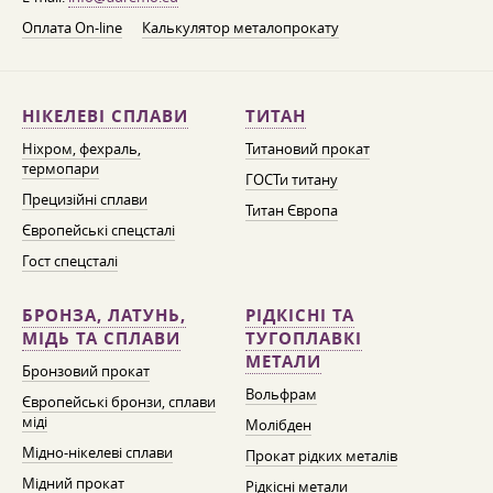
Оплата On-line
Калькулятор металопрокату
НІКЕЛЕВІ СПЛАВИ
ТИТАН
Ніхром, фехраль,
Титановий прокат
термопари
ГОСТи титану
Прецизійні сплави
Титан Європа
Європейські спецсталі
Гост спецсталі
БРОНЗА, ЛАТУНЬ,
РІДКІСНІ ТА
МІДЬ ТА СПЛАВИ
ТУГОПЛАВКІ
МЕТАЛИ
Бронзовий прокат
Вольфрам
Європейські бронзи, сплави
міді
Молібден
Мідно-нікелеві сплави
Прокат рідких металів
Мідний прокат
Рідкісні метали