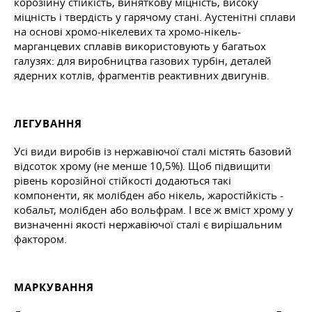
корозійну стійкість, виняткову міцність, високу
міцність і твердість у гарячому стані. Аустенітні сплави
на основі хромо-нікелевих та хромо-нікель-
марганцевих сплавів використовують у багатьох
галузях: для виробництва газових турбін, деталей
ядерних котлів, фрагментів реактивних двигунів.
ЛЕГУВАННЯ
Усі види виробів із нержавіючої сталі містять базовий
відсоток хрому (не менше 10,5%). Щоб підвищити
рівень корозійної стійкості додаються такі
компоненти, як молібден або нікель, жаростійкість -
кобальт, молібден або вольфрам. І все ж вміст хрому у
визначенні якості нержавіючої сталі є вирішальним
фактором.
МАРКУВАННЯ