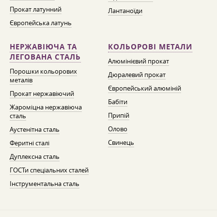
Прокат латунний
Лантаноїди
Європейська латунь
НЕРЖАВІЮЧА ТА
КОЛЬОРОВІ МЕТАЛИ
ЛЕГОВАНА СТАЛЬ
Алюмінієвий прокат
Порошки кольорових
Дюралевий прокат
металів
Європейський алюміній
Прокат нержавіючий
Бабіти
Жароміцна нержавіюча
Припій
сталь
Олово
Аустенітна сталь
Свинець
Феритні сталі
Дуплексна сталь
ГОСТи спеціальних сталей
Інструментальна сталь