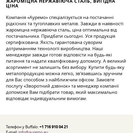
ЖАРОМІЦНА НЕРЖАВІЮЧА СТАЛЬ, ВИГІДНА
ЦІНА
Компанія «Ауремо» спеціалізується на постачанні
рідкісних та тугоплавких металів. Завжди в наявності
жароміцна нержавіюча сталь, ціна оптимальна від
постачальника. Придбати сьогодні. Уся продукція
сертифікована. Якість гарантована суворим
дотриманням технології виробництва. Наші
менеджери завжди готові відповісти на будь-які
питання та надати кваліфіковану допомогу. А великий
асортимент не залишить без вибору. Купити будь-яку
металопродукцію можна легко, зв'язавшись зручним
для Вас способом з найближчим офісом. Замовте
послугу «Зворотний дзвінок» та менеджер компанії
допоможе Вам підібрати товар, який максимально
відповідає індивідуальним вимогам.
Телефон у Buffalo:
+1 716 910 04 21
E-mail:
info@auremo.eu