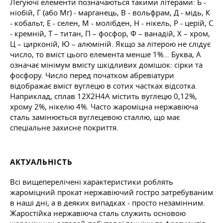
Легуючі елементи позначаються такими літерами: Б -
ніобій, Г (або Мг) - марганець, В - вольфрам, Д - мідь, К
- кобальт, Е - селен, М - молібден, Н - нікель, Р - церій, С
- кремній, Т – титан, П – фосфор, Ф – ванадій, Х – хром,
Ц – цирконій, Ю – алюміній. Якщо за літерою не слідує
число, то вміст цього елемента менше 1%… Буква, А
означає мінімум вмісту шкідливих домішок: сірки та
фосфору. Число перед початком абревіатури
відображає вміст вуглецю в сотих частках відсотка.
Наприклад, сплав 12Х2Н4А містить вуглецю 0,12%,
хрому 2%, нікелю 4%. Часто жароміцна нержавіюча
сталь замінюється вуглецевою сталлю, що має
спеціальне захисне покриття.
АКТУАЛЬНІСТЬ
Всі вищеперелічені характеристики роблять
жароміцний прокат нержавіючий гостро затребуваним
в наші дні, а в деяких випадках - просто незамінним.
Жаростійка нержавіюча сталь служить основою