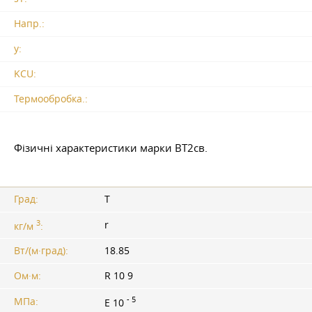
Напр.:
y:
KCU:
Термообробка.:
Фізичні характеристики марки ВТ2св.
Град:
T
3
r
кг/м
:
Вт/(м·град):
18.85
Ом·м:
R 10 9
- 5
МПа:
E 10