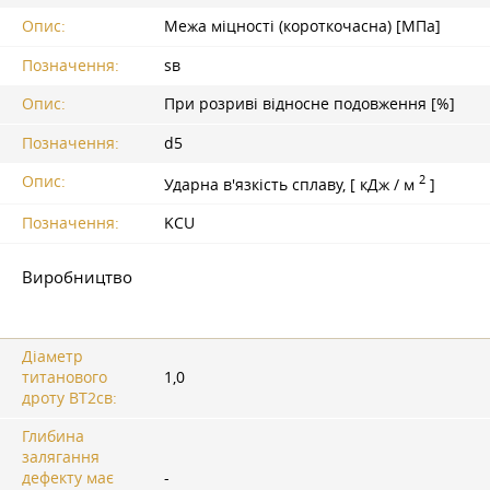
Опис:
Межа міцності (короткочасна) [МПа]
Позначення:
sв
Опис:
При розриві відносне подовження [%]
Позначення:
d5
2
Опис:
Ударна в'язкість сплаву, [ кДж / м
]
Позначення:
KCU
Виробництво
Діаметр
титанового
1,0
дроту ВТ2св:
Глибина
залягання
дефекту має
-