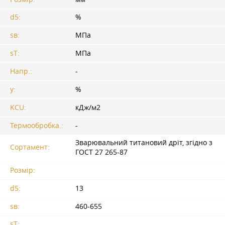
d5:
%
sв:
МПа
sT:
МПа
Напр.:
-
y:
%
KCU:
кДж/м2
Термообробка.:
-
Зварювальний титановий дріт, згідно з
Сортамент:
ГОСТ 27
265-87
Розмір:
d5:
13
sв:
460-655
sT: