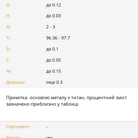
O:
до 0.12
H:
до 0.03
Al:
2 - 3
Ti:
96.36 - 97.7
Si:
до 0.1
C:
до 0.05
Fe:
до 0.15
Домішки:
інші 0.3
Примітка: основою металу є титан; процентний зміст
зазначено приблизно у таблиці.
Сортамент:
-
Розмір:
мм