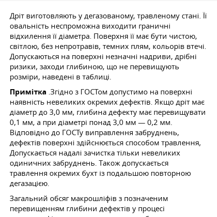
Дріт виготовляють у дегазованому, травленому стані. Її
овальність неспроможна виходити граничні
відхилення її діаметра. Поверхня її має бути чистою,
світлою, без непротравів, темних плям, кольорів втечі.
Допускаються на поверхні незначні надриви, дрібні
ризики, заходи глибиною, що не перевищують
розміри, наведені в таблиці.
Примітка
.Згідно з ГОСТом допустимо на поверхні
наявність невеликих окремих дефектів. Якщо дріт має
діаметр до 3,0 мм, глибина дефекту має перевищувати
0,1 мм, а при діаметрі понад 3,0 мм — 0,2 мм.
Відповідно до ГОСТу виправлення забруднень,
дефектів поверхні здійснюється способом травлення,
Допускається надалі зачистка тільки невеликих
одиничних забруднень. Також допускається
травлення окремих бухт із подальшою повторною
дегазацією.
Загальний обсяг макрошліфів з позначеним
перевищенням глибини дефектів у процесі