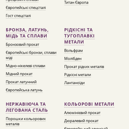
Титан Європа
Європейські спецсталі
Гост спецсталі
БРОНЗА, ЛАТУНЬ,
РІДКІСНІ ТА
МІДЬ ТА СПЛАВИ
ТУГОПЛАВКІ
МЕТАЛИ
Бронзовий прокат
Вольфрам
Європейські бронзи, сплави
міді
Молібден
Мідно-нікелеві сплави
Прокат рідких металів
Мідний прокат
Рідкісні метали
Прокат латунний
Лантаноїди
Європейська латунь
НЕРЖАВІЮЧА ТА
КОЛЬОРОВІ МЕТАЛИ
ЛЕГОВАНА СТАЛЬ
Алюмінієвий прокат
Порошки кольорових
Дюралевий прокат
металів
Європейський алюміній