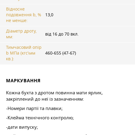
Відносне
подовження b, %
13,0
не менше:
Діаметр дроту,
від 16 до 70 вкл.
мм:
Тимчасовий опір
b МПа (кгс\мм
460-655 (47-67)
кв.):
МАРКУВАННЯ
Кожна бухта з дротом повинна мати ярлик,
закріплений до неї із зазначенням:
-Номери партії та плавки;
-Клейма технічного контролю;
-дати випуску;