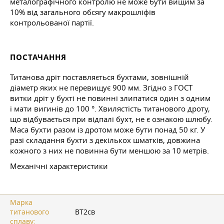
металографічного контролю не може бути вищим за
10% від загального обсягу макрошліфів
контрольованої партії.
ПОСТАЧАННЯ
Титанова дріт поставляється бухтами, зовнішній
діаметр яких не перевищує 900 мм. Згідно з ГОСТ
витки дріт у бухті не повинні злипатися один з одним
і мати вигинів до 100 °. Хвилястість титанового дроту,
що відбувається при відпалі бухт, не є ознакою шлюбу.
Маса бухти разом із дротом може бути понад 50 кг. У
разі складання бухти з декількох шматків, довжина
кожного з них не повинна бути меншою за 10 метрів.
Механічні характеристики
Марка
титанового
ВТ2св
сплаву: