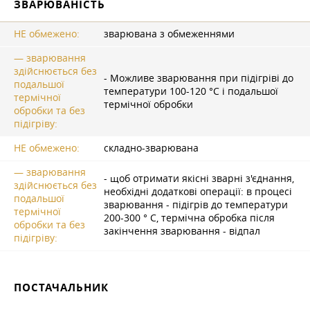
ЗВАРЮВАНІСТЬ
НЕ обмежено:
зварювана з обмеженнями
— зварювання
здійснюється без
- Можливе зварювання при підігріві до
подальшої
температури 100-120 °C і подальшої
термічної
термічної обробки
обробки та без
підігріву:
НЕ обмежено:
складно-зварювана
— зварювання
- щоб отримати якісні зварні з'єднання,
здійснюється без
необхідні додаткові операції: в процесі
подальшої
зварювання - підігрів до температури
термічної
200-300 ° C, термічна обробка після
обробки та без
закінчення зварювання - відпал
підігріву:
ПОСТАЧАЛЬНИК