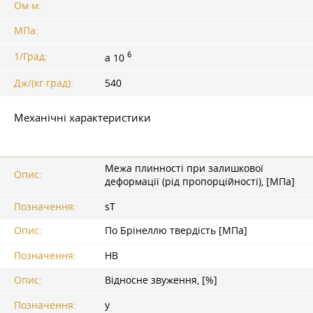
Ом·м:
МПа:
6
1/Град:
a 10
Дж/(кг·град):
540
Механічні характеристики
Межа плинності при залишкової
Опис:
деформації (рід пропорційності), [МПа]
Позначення:
sT
Опис:
По Брінеллю твердість [МПа]
Позначення:
HB
Опис:
Відносне звуження, [%]
Позначення:
y