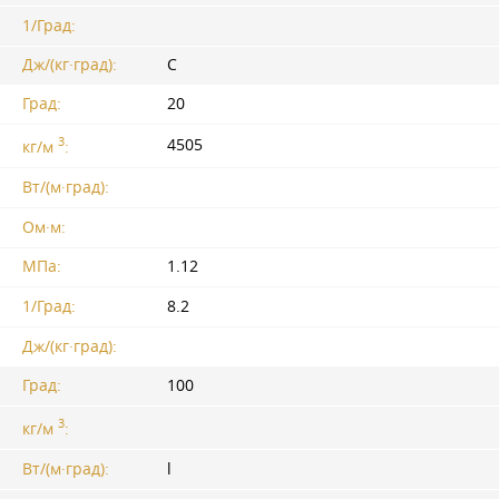
1/Град:
Дж/(кг·град):
C
Град:
20
3
4505
кг/м
:
Вт/(м·град):
Ом·м:
МПа:
1.12
1/Град:
8.2
Дж/(кг·град):
Град:
100
3
кг/м
:
Вт/(м·град):
l