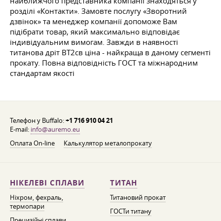
найближчого представника компанії знаходяться у
розділі «Контакти». Замовте послугу «Зворотний
дзвінок» та менеджер компанії допоможе Вам
підібрати товар, який максимально відповідає
індивідуальним вимогам. Завжди в наявності
титанова дріт ВТ2св ціна - найкраща в даному сегменті
прокату. Повна відповідність ГОСТ та міжнародним
стандартам якості
Телефон у Buffalo:
+1 716 910 04 21
E-mail:
info@auremo.eu
Оплата On-line
Калькулятор металопрокату
НІКЕЛЕВІ СПЛАВИ
ТИТАН
Ніхром, фехраль,
Титановий прокат
термопари
ГОСТи титану
Прецизійні сплави