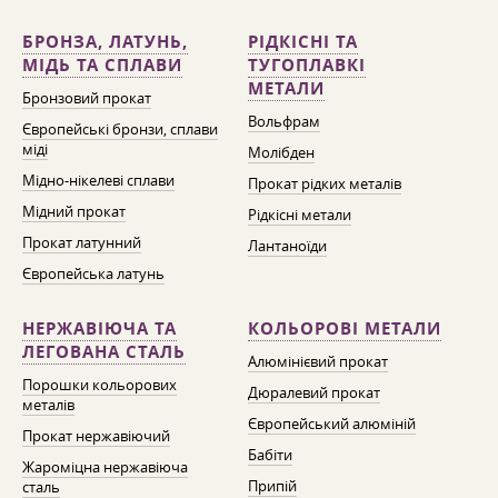
БРОНЗА, ЛАТУНЬ,
РІДКІСНІ ТА
МІДЬ ТА СПЛАВИ
ТУГОПЛАВКІ
МЕТАЛИ
Бронзовий прокат
Вольфрам
Європейські бронзи, сплави
міді
Молібден
Мідно-нікелеві сплави
Прокат рідких металів
Мідний прокат
Рідкісні метали
Прокат латунний
Лантаноїди
Європейська латунь
НЕРЖАВІЮЧА ТА
КОЛЬОРОВІ МЕТАЛИ
ЛЕГОВАНА СТАЛЬ
Алюмінієвий прокат
Порошки кольорових
Дюралевий прокат
металів
Європейський алюміній
Прокат нержавіючий
Бабіти
Жароміцна нержавіюча
Припій
сталь