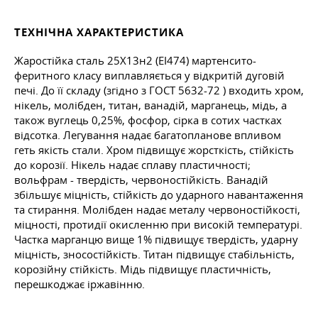
ТЕХНІЧНА ХАРАКТЕРИСТИКА
Жаростійка сталь 25Х13н2 (ЕІ474) мартенсито-
феритного класу виплавляється у відкритій дуговій
печі. До її складу (згідно з
ГОСТ 5632-72
) входить хром,
нікель, молібден, титан, ванадій, марганець, мідь, а
також вуглець 0,25%, фосфор, сірка в сотих частках
відсотка. Легування надає багатопланове впливом
геть якість стали. Хром підвищує жорсткість, стійкість
до корозії. Нікель надає сплаву пластичності;
вольфрам - твердість, червоностійкість. Ванадій
збільшує міцність, стійкість до ударного навантаження
та стирання. Молібден надає металу червоностійкості,
міцності, протидії окисленню при високій температурі.
Частка марганцю вище 1% підвищує твердість, ударну
міцність, зносостійкість. Титан підвищує стабільність,
корозійну стійкість. Мідь підвищує пластичність,
перешкоджає іржавінню.