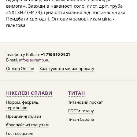
вимогам. Завжди в наявності коло, лист, дріт, труба
25Х13Н2 (ЕІ474), ціна оптимальна від постачальника.
Придбати сьогодні. Оптовим замовникам ціна -
пільгова.
Телефон у Buffalo:
+1 716 910 04 21
E-mail:
info@auremo.eu
Оплата On-line
Калькулятор металопрокату
НІКЕЛЕВІ СПЛАВИ
ТИТАН
Ніхром, фехраль,
Титановий прокат
термопари
ГОСТи титану
Прецизійні сплави
Титан Європа
Європейські спецсталі
Гост спецсталі