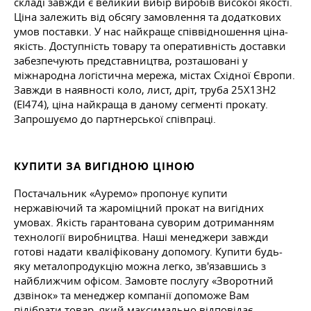
складі завжди є великий вибір виробів високої якості.
Ціна залежить від обсягу замовлення та додаткових
умов поставки. У нас найкраще співвідношення ціна-
якість. Доступність товару та оперативність доставки
забезпечують представництва, розташовані у
міжнародна логістична мережа, містах Східної Європи.
Завжди в наявності коло, лист, дріт, труба 25Х13Н2
(ЕІ474), ціна найкраща в даному сегменті прокату.
Запрошуємо до партнерської співпраці.
КУПИТИ ЗА ВИГІДНОЮ ЦІНОЮ
Постачальник «Ауремо» пропонує купити
нержавіючий та жароміцний прокат на вигідних
умовах. Якість гарантована суворим дотриманням
технології виробництва. Наші менеджери завжди
готові надати кваліфіковану допомогу. Купити будь-
яку металопродукцію можна легко, зв'язавшись з
найближчим офісом. Замовте послугу «Зворотний
дзвінок» та менеджер компанії допоможе Вам
підібрати товар, який максимально відповідає