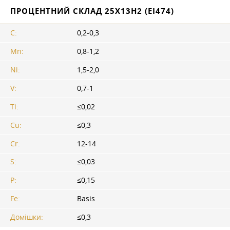
ПРОЦЕНТНИЙ СКЛАД 25Х13Н2 (ЕІ474)
C:
0,2-0,3
Mn:
0,8-1,2
Ni:
1,5-2,0
V:
0,7-1
Ti:
≤0,02
Cu:
≤0,3
Cr:
12-14
S:
≤0,03
P:
≤0,15
Fe:
Basis
Домішки:
≤0,3