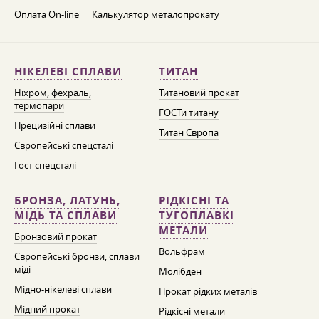
Оплата On-line
Калькулятор металопрокату
НІКЕЛЕВІ СПЛАВИ
ТИТАН
Ніхром, фехраль,
Титановий прокат
термопари
ГОСТи титану
Прецизійні сплави
Титан Європа
Європейські спецсталі
Гост спецсталі
БРОНЗА, ЛАТУНЬ,
РІДКІСНІ ТА
МІДЬ ТА СПЛАВИ
ТУГОПЛАВКІ
МЕТАЛИ
Бронзовий прокат
Вольфрам
Європейські бронзи, сплави
міді
Молібден
Мідно-нікелеві сплави
Прокат рідких металів
Мідний прокат
Рідкісні метали