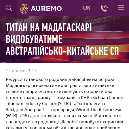
UK
ТИТАН НА МАДАГАСКАРІ
ВИДОБУВАТИМЕ
АВСТРАЛІЙСЬКО-КИТАЙСЬКЕ СП
15 квітня 2013
Ресурси титанового родовища «Ranobe» на острові
Мадагаскар освоюватиме австралійсько-китайське
спільне підприємство, яке планують створити два
потужні гравці ринку — компанія з КНР «Sichuan Lomon
Titanium Industry Co Ltd» (SLTIC) та їхні колеги із
Західної Австралії — корпорація «World Tita Resources»
(WTR). «Об'єднання зусиль наших компаній дозволить
налагодити на родовищі „Ranobe“ видобуток корисних
копалин у щорічному обсязі, що дорівнює приблизно