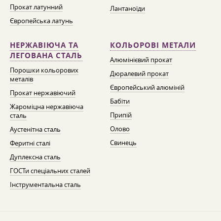
Прокат латунний
Лантаноїди
Європейська латунь
НЕРЖАВІЮЧА ТА
КОЛЬОРОВІ МЕТАЛИ
ЛЕГОВАНА СТАЛЬ
Алюмінієвий прокат
Порошки кольорових
Дюралевий прокат
металів
Європейський алюміній
Прокат нержавіючий
Бабіти
Жароміцна нержавіюча
Припій
сталь
Олово
Аустенітна сталь
Свинець
Феритні сталі
Дуплексна сталь
ГОСТи спеціальних сталей
Інструментальна сталь