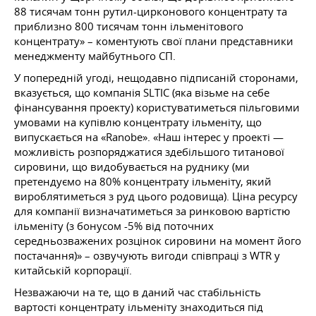
88 тисячам тонн рутил-цирконового концентрату та
приблизно 800 тисячам тонн ільменітового
концентрату» – коментують свої плани представники
менеджменту майбутнього СП.
У попередній угоді, нещодавно підписаній сторонами,
вказується, що компанія SLTIC (яка візьме на себе
фінансування проекту) користуватиметься пільговими
умовами на купівлю концентрату ільменіту, що
випускається на «Ranobe». «Наш інтерес у проекті —
можливість розпоряджатися здебільшого титанової
сировини, що видобувається на руднику (ми
претендуємо на 80% концентрату ільменіту, який
вироблятиметься з руд цього родовища). Ціна ресурсу
для компанії визначатиметься за ринковою вартістю
ільменіту (з бонусом -5% від поточних
середньозважених розцінок сировини на момент його
постачання)» – озвучують вигоди співпраці з WTR у
китайській корпорації.
Незважаючи на те, що в даний час стабільність
вартості концентрату ільменіту знаходиться під