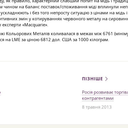
оду, як правило, характерний слабший попит на мідь і тради
им чином на баланс поставок/споживання міді вплинули не
 ускладнюють і без того непросту ситуацію з цінами на мід
озитивних змін у котируваннях червоного металу на сиров
експерти «Macquarie».
ржі Кольорових Металів коливалася в межах між 6761 (мінімум
вся на LME за ціною 6812 дол. США за 1000 кілограм.
ПІЗНІШЕ
ю
Росія розвиває торгі
контрагентами
8 травня 2013