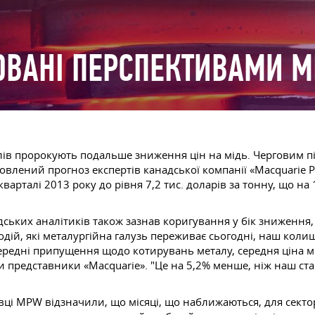
ОВАНІ ПЕРСПЕКТИВАМИ М
лів пророкують подальше зниження цін на мідь. Черговим 
овлений прогноз експертів канадської компанії «Macquarie Pr
варталі 2013 року до рівня 7,2 тис. доларів за тонну, що на 
ських аналітиків також зазнав коригування у бік зниження, п
дій, які металургійна галузь переживає сьогодні, наш коли
передні припущення щодо котирувань металу, середня ціна м
 представники «Macquarie». "Це на 5,2% менше, ніж наш ста
івці MPW відзначили, що місяці, що наближаються, для сек