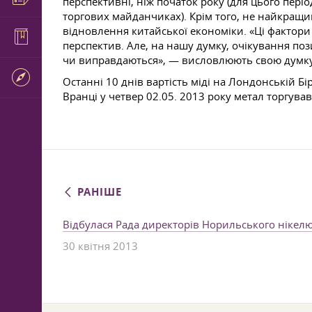
перспективні, ніж початок року (для цього пері
торгових майданчиках). Крім того, не найкращ
відновлення китайської економіки. «Ці фактори
перспектив. Але, на нашу думку, очікування п
чи виправдаються», — висловлюють свою думку 
Останні 10 днів вартість міді на Лондонській Бі
Вранці у четвер 02.05. 2013 року метал торгува
РАНІШЕ
Відбулася Рада директорів Норильського нікел
30 квітня 2013