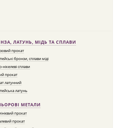
НЗА, ЛАТУНЬ, МІДЬ ТА СПЛАВИ
зовий прокат
пейські бронзи, сплави міді
о-нікелеві сплави
ий прокат
ат латунний
пейська латунь
ЛЬОРОВІ МЕТАЛИ
інієвий прокат
левий прокат