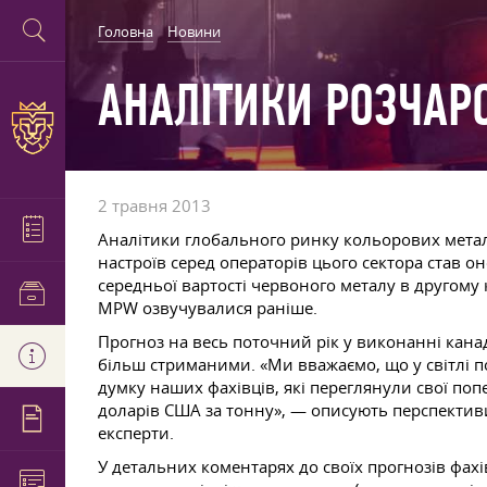
Головна
Новини
АНАЛІТИКИ РОЗЧАР
2 травня 2013
Аналітики глобального ринку кольорових мета
настроїв серед операторів цього сектора став он
середньої вартості червоного металу в другому к
MPW озвучувалися раніше.
Прогноз на весь поточний рік у виконанні канад
більш стриманими. «Ми вважаємо, що у світлі по
думку наших фахівців, які переглянули свої по
доларів США за тонну», — описують перспективи
експерти.
У детальних коментарях до своїх прогнозів фах