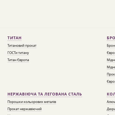
ТИТАН
БРО
Титановий прокат
Брон
ГОСТи титану
Євро
Титан Європа
Мідн
Мідн
Прок
Євро
НЕРЖАВІЮЧА ТА ЛЕГОВАНА СТАЛЬ
КО
Порошки кольорових металів
Алюм
Прокат нержавіючий
Дюра