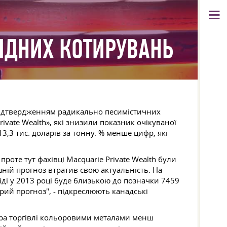
ІДНИХ КОТИРУВАНЬ
підтвердженням радикально песимістичних
ivate Wealth», які знизили показник очікуваної
13,3 тис. доларів за тонну. % менше цифр, які
роте тут фахівці Macquarie Private Wealth були
шній прогноз втратив свою актуальність. На
іді у 2013 році буде близькою до позначки 7459
рий прогноз", - підкреслюють канадські
тора торгівлі кольоровими металами менш