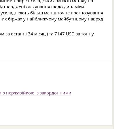
ційний приріст складських запасів металу на
підтверджені очікування щодо динаміки
ь і ускладнюють більш менш точне прогнозування
инних біржах у найближчому майбутньому навряд
 за останні 34 місяці) та 7147 USD за тонну.
влю нержавійкою із закордонними