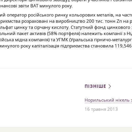
нансові звіти ВАТ минулого року.
ий оператор російського ринку кольорових металів, на част
приємства розраховані на виробництво 200 тис. тонн Zn на рі
ульфат цинку та сірчану кислоту. Статутний фонд цинкового
льний пакет активів (58% портфеля) належить компанії з Ні
сійська мідна компанія) та УГМК (Уральська гірничо-металург
минулого року капіталізація підприємства становила 119,546
ПІЗНІШЕ
Норильський нікель 
16 травня 2013