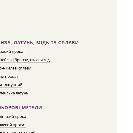
НЗА, ЛАТУНЬ, МІДЬ ТА СПЛАВИ
зовий прокат
пейські бронзи, сплави міді
о-нікелеві сплави
ий прокат
ат латунний
пейська латунь
ЛЬОРОВІ МЕТАЛИ
інієвий прокат
левий прокат