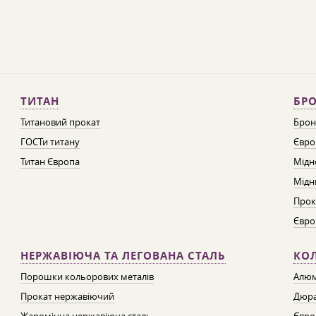
ТИТАН
БРО
Титановий прокат
Брон
ГОСТи титану
Євро
Титан Європа
Мідн
Мідн
Прок
Євро
НЕРЖАВІЮЧА ТА ЛЕГОВАНА СТАЛЬ
КО
Порошки кольорових металів
Алюм
Прокат нержавіючий
Дюра