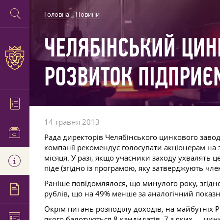
Головна
Новини
ЧЕЛЯБІНСЬКИЙ ЦИН
РОЗВИТОК ПІДПРИЄ
14 травня 2013
Рада директорів Челябінського цинкового завод
компанії рекомендує голосувати акціонерам на з
місяця. У разі, якщо учасники заходу ухвалять 
піде (згідно із програмою, яку затверджують член
Раніше повідомлялося, що минулого року, згідно
рублів, що на 49% менше за аналогічний показни
Окрім питань розподілу доходів, на майбутніх 
якого балотуються 8 кандидатів, 7 з яких — чин