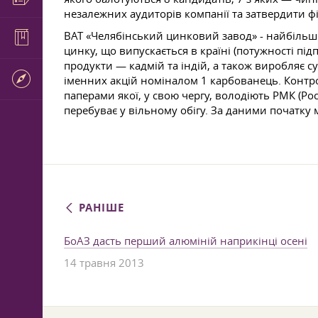
незалежних аудиторів компанії та затвердити фі
ВАТ «Челябінський цинковий завод» - найбільш
цинку, що випускається в країні (потужності під
продукти — кадмій та індій, а також виробляє с
іменних акцій номіналом 1 карбованець. Контро
паперами якої, у свою чергу, володіють РМК (Ро
перебуває у вільному обігу. За даними початку 
РАНІШЕ
БоАЗ дасть перший алюміній наприкінці осені
14 травня 2013