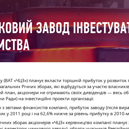
КОВИЙ ЗАВОД ІНВЕСТУВА
МСТВА
у (ВАТ «ЧЦЗ») планує вкласти торішній прибуток у розвиток 
агальних Річних зборах, які відбудуться за участю власникі
цей план, акціонери не отримають своїх дивідендів — весь об
и Ради) на інвестиційні проекти організації.
 з звітами фінансистів компанії, прибуток заводу (після вир
к у 2011 році і на 62,6% нижче за рівень прибутку в 2010-му
Річних зборах акціонерів «ЧЦЗ» керівництво компанії планує
ні директори цинкового заводу), обрати учасників Ревізійної