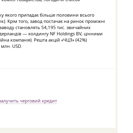
ку якого припадає більше половини всього
к). Крім того, завод постачає на ринок проміжні
 заводу становлять 54,195 тис. звичайних
дерландів — холдингу NF Holdings BV, цінними
ійна компанія). Решта акцій «ЧЦЗ» (42%)
 млн. USD.
залучить черговий кредит