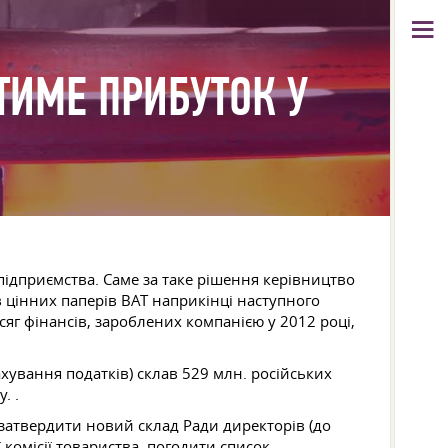
ТИМЕ ПРИБУТОК У
підприємства. Саме за таке рішення керівництво
в цінних паперів ВАТ наприкінці наступного
сяг фінансів, зароблених компанією у 2012 році,
ахування податків) склав 529 млн. російських
. .
 затвердити новий склад Ради директорів (до
 комісії товариства, погодити список