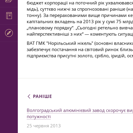
бюджет корпорації на поточний рік ухвалювався з
мідь), суттєво нижчі за спрогнозовані раніше (н
тонну). За перерахованими вище причинами кері
капітальних вкладень на 2013 рік у сумі 75 млр
„плановому порядку“. „Сьогодні ретельно вивч
найперспективніші з них“ — коментують ситуац
ВАТ ГМК "Норільський нікель" (основні власники
забезпечує постачання на світовий ринок близьк
підприємства присутні золото, срібло, іридій, осм
РАНІШЕ
Волгоградський алюмінієвий завод скорочує в
потужності
25 червня 2013