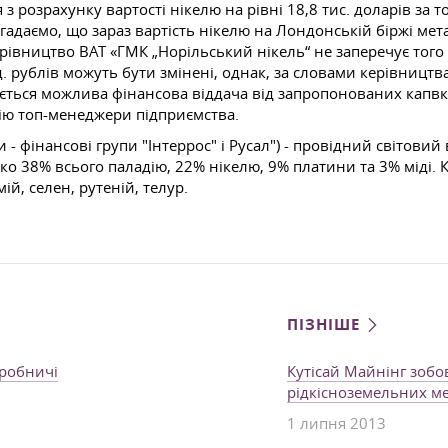
 розрахунку вартості нікелю на рівні 18,8 тис. доларів за т
агадаємо, що зараз вартість нікелю на Лондонській біржі мета
вництво ВАТ «ГМК „Норільський нікель“ не заперечує того 
д. рублів можуть бути змінені, однак, за словами керівницт
ається можлива фінансова віддача від запропонованих капв
ію топ-менеджери підприємства.
 - фінансові групи "Інтеррос" і Русал") - провідний світов
о 38% всього паладію, 22% нікелю, 9% платини та 3% міді. К
ій, селен, рутеній, телур.
ПІЗНІШЕ
иробничі
Кутісай Майнінг зоб
рідкісноземельних ме
1 липня 2013