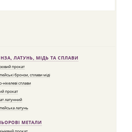
НЗА, ЛАТУНЬ, МІДЬ ТА СПЛАВИ
зовий прокат
пейські бронзи, сплави міді
о-нікелеві сплави
ий прокат
ат латунний
пейська латунь
ЛЬОРОВІ МЕТАЛИ
інієвий прокат