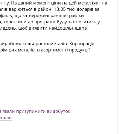
онну. На даний момент ціни на цей метал (як і на
лів варіюється в районі 13,85 тис. доларів за
факту, що затверджені раніше графіки
ва, корективи до програми будуть вноситись у
кладень, щоб виявити найдоцільніші та
ий виробник кольорових металів. Корпорація
рім цих металів, в асортименті продукції
ов'язали призупинити видобуток
талів