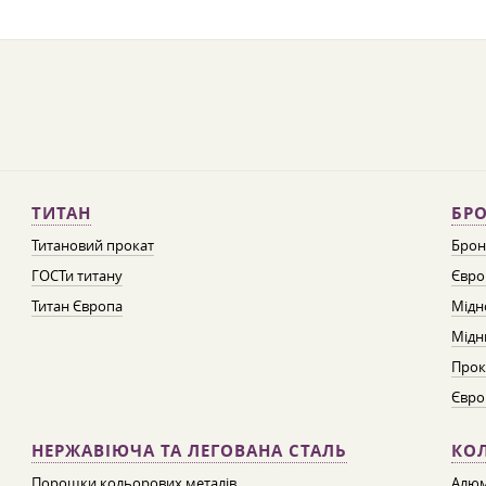
ТИТАН
БРО
Титановий прокат
Брон
ГОСТи титану
Євро
Титан Європа
Мідн
Мідн
Прок
Євро
НЕРЖАВІЮЧА ТА ЛЕГОВАНА СТАЛЬ
КО
Порошки кольорових металів
Алюм