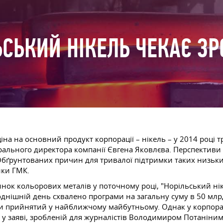
ЬСЬКИЙ НІКЕЛЬ ЧЕКАЄ ЗР
на на основний продукт корпорації – нікель – у 2014 році тр
ерального директора компанії Євгена Яковлєва. Перспективи
«Обґрунтованих причин для тривалої підтримки таких низьких 
ики ГМК.
ок кольорових металів у поточному році, "Норільський нік
днішній день схвалено програми на загальну суму в 50 млрд.
бути прийнятий у найближчому майбутньому. Однак у корпора
 у заяві, зробленій для журналістів Володимиром Потаніни