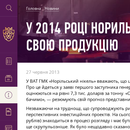
Головна
Новини
У 2014 РОЦІ НОРИЛ
СВОЮ ПРОДУКЦІЮ
27 червня 2013
У ВАТ ГМК «Норільський нікель» вважають, що ці
Про це йдеться у заяві першого заступника ген
оцінюються на рівні 7,3 тис. доларів за тонну. 
бачимо», — резюмують свій прогноз представн
Незважаючи на труднощі, що супроводжують рин
перспективних інвестиційних проектів. На сього
рублів) знаходиться в процесі розгляду і має 
ще скрупульозніше. Як було нещодавно сказано