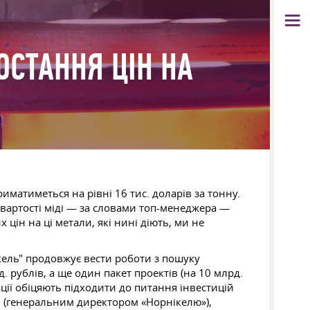
ОСТАННЯ ЦІН НА
иматиметься на рівні 16 тис. доларів за тонну.
 вартості міді — за словами топ-менеджера —
цін на ці метали, які нині діють, ми не
ель" продовжує вести роботи з пошуку
 рублів, а ще один пакет проектів (на 10 млрд.
ції обіцяють підходити до питання інвестицій
м (генеральним директором «Норнікелю»),