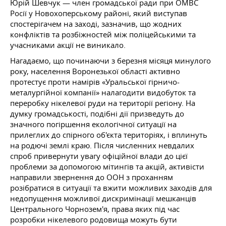
Юрій Шевчук — член громадської ради при ОМВС
Росії у Новохоперському районі, який виступав
спостерігачем на заході, зазначив, що жодних
конфліктів та розбіжностей між поліцейськими та
учасниками акції не виникало.
Нагадаємо, що починаючи з березня місяця минулого
року, населення Воронезької області активно
протестує проти намірів «Уральської гірничо-
металургійної компанії» налагодити видобуток та
переробку нікелевої руди на території регіону. На
думку громадськості, подібні дії призведуть до
значного погіршення екологічної ситуації на
прилеглих до спірного об'єкта територіях, і вплинуть
на родючі землі краю. Після численних невдалих
спроб привернути увагу офіційної влади до цієї
проблеми за допомогою мітингів та акцій, активісти
направили звернення до ООН з проханням
розібратися в ситуації та вжити можливих заходів для
недопущення можливої дискримінації мешканців
Центрального Чорнозем'я, права яких під час
розробки нікелевого родовища можуть бути