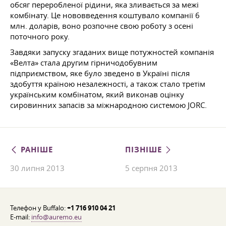
обсяг переробленої рідини, яка зливається за межі
комбінату. Це нововведення коштувало компанії 6
млн. доларів, воно розпочне свою роботу з осені
поточного року.
Завдяки запуску згаданих вище потужностей компанія
«Велта» стала другим гірничодобувним
підприємством, яке було зведено в Україні після
здобуття країною незалежності, а також стало третім
українським комбінатом, який виконав оцінку
сировинних запасів за міжнародною системою JORC.
РАНІШЕ
ПІЗНІШЕ
30 липня 2013
5 серпня 2013
Телефон у Buffalo:
+1 716 910 04 21
E-mail:
info@auremo.eu