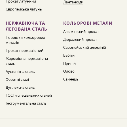
Прокат латунний
Лантаноїди
Європейська латунь
НЕРЖАВІЮЧА ТА
КОЛЬОРОВІ МЕТАЛИ
ЛЕГОВАНА СТАЛЬ
Алюмінієвий прокат
Порошки кольорових
Дюралевий прокат
металів
Європейський алюміній
Прокат нержавіючий
Бабіти
Жароміцна нержавіюча
Припій
сталь
Олово
Аустенітна сталь
Свинець
Феритні сталі
Дуплексна сталь
ГОСТи спеціальних сталей
Інструментальна сталь