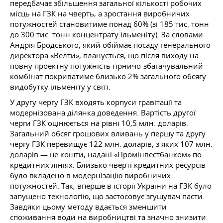
передбачає збільшення загальної кількості робочих
місць на ГЗК на чверть, а зростання виробничих
потужностей становитиме понад 60% (зі 185 тис. тонн
до 300 тис. тонн концентрату ільменіту). За словами
Андрія Бродського, який обіймає посаду генерального
директора «Велти», планується, що після виходу на
повну проектну потужність гірничо-збагачувальний
комбінат покриватиме близько 2% загального обсягу
видобутку ільменіту у світі.
У другу чергу ГЗК входять корпуси гравітації та
модернізована ділянка доведення. Вартість другої
черги ГЗК оцінюється на рівні 10,5 млн. доларів.
Загальний обсяг грошових вливань у першу та другу
чергу ГЗК перевищує 122 млн. доларів, з яких 107 млн.
доларів — це кошти, надані «Промінвестбанком» по
кредитних лініях. Близько чверті кредитних ресурсів
було вкладено в модернізацію виробничих
потужностей. Так, вперше в історії України на ГЗК було
запущено технологію, що застосовує згущувач пасти.
Завдяки цьому методу вдається зменшити
споживання води на виробництві та значно знизити