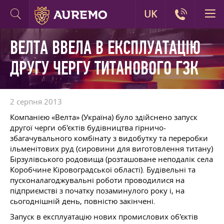
UK
ВЕЛТА ВВЕЛА В ЕКСПЛУАТАЦІЮ
ДРУГУ ЧЕРГУ ТИТАНОВОГО ГЗК
2 серпня 2013
Компанією «Велта» (Україна) було здійснено запуск
другої черги об'єктів будівництва гірничо-
збагачувального комбінату з видобутку та переробки
ільменітових руд (сировини для виготовлення титану)
Бірзулівського родовища (розташоване неподалік села
Коробчине Кіровоградської області). Будівельні та
пусконалагоджувальні роботи проводилися на
підприємстві з початку позаминулого року і, на
сьогоднішній день, повністю закінчені.
Запуск в експлуатацію нових промислових об'єктів