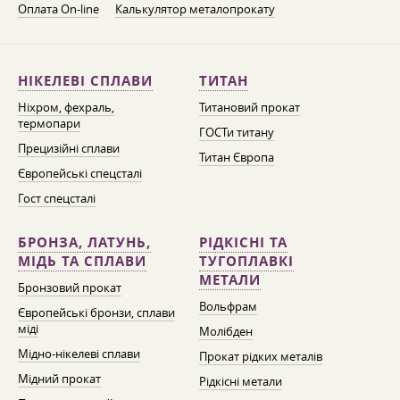
Оплата On-line
Калькулятор металопрокату
НІКЕЛЕВІ СПЛАВИ
ТИТАН
Ніхром, фехраль,
Титановий прокат
термопари
ГОСТи титану
Прецизійні сплави
Титан Європа
Європейські спецсталі
Гост спецсталі
БРОНЗА, ЛАТУНЬ,
РІДКІСНІ ТА
МІДЬ ТА СПЛАВИ
ТУГОПЛАВКІ
МЕТАЛИ
Бронзовий прокат
Вольфрам
Європейські бронзи, сплави
міді
Молібден
Мідно-нікелеві сплави
Прокат рідких металів
Мідний прокат
Рідкісні метали