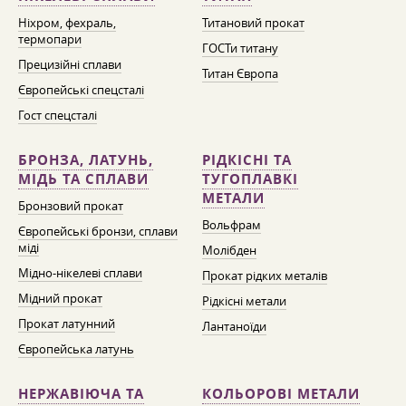
Ніхром, фехраль,
Титановий прокат
термопари
ГОСТи титану
Прецизійні сплави
Титан Європа
Європейські спецсталі
Гост спецсталі
БРОНЗА, ЛАТУНЬ,
РІДКІСНІ ТА
МІДЬ ТА СПЛАВИ
ТУГОПЛАВКІ
МЕТАЛИ
Бронзовий прокат
Вольфрам
Європейські бронзи, сплави
міді
Молібден
Мідно-нікелеві сплави
Прокат рідких металів
Мідний прокат
Рідкісні метали
Прокат латунний
Лантаноїди
Європейська латунь
НЕРЖАВІЮЧА ТА
КОЛЬОРОВІ МЕТАЛИ