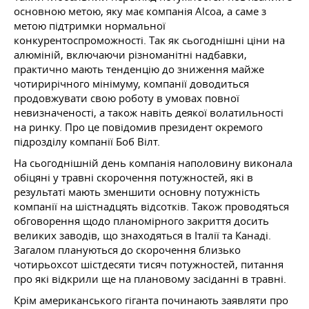
основною метою, яку має компанія Alcoa, а саме з
метою підтримки нормальної
конкурентоспроможності. Так як сьогоднішні ціни на
алюміній, включаючи різноманітні надбавки,
практично мають тенденцію до зниження майже
чотирирічного мінімуму, компанії доводиться
продовжувати свою роботу в умовах повної
невизначеності, а також навіть деякої волатильності
на ринку. Про це повідомив президент окремого
підрозділу компанії Боб Вілт.
На сьогоднішній день компанія наполовину виконала
обіцяні у травні скорочення потужностей, які в
результаті мають зменшити основну потужність
компанії на шістнадцять відсотків. Також проводяться
обговорення щодо планомірного закриття досить
великих заводів, що знаходяться в Італії та Канаді.
Загалом плануються до скорочення близько
чотирьохсот шістдесяти тисяч потужностей, питання
про які відкрили ще на плановому засіданні в травні.
Крім американського гіганта починають заявляти про