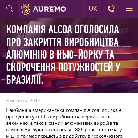
UK
КОМПАНІЯ ALCOA ОГОЛОСИЛА
ПРО ЗАКРИТТЯ ВИРОБНИЦТВА
АЛЮМІНІЮ В НЬЮ-ЙОРКУ ТА
СКОРОЧЕННЯ ПОТУЖНОСТЕЙ У
БРАЗИЛІЇ.
3 вересня 2013
Найбільша американська компанія Alcoa Inc., яка є
провідною у світі з виробництва первинного
алюмінію, а також різних алюмінієвих виробів та
глинозему, була заснована у 1886 році і з того часу
міцно тримає першість з видобутку високоякісного