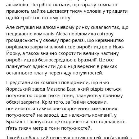
алюмінію. Потрібно сказати, що зараз у компанії
працюють майже шістдесят тисяч чоловік у тридцяти
одній країні по всьому світу.
Але ситуація на алюмінієвому ринку склалася так, що
нещодавно компанія Alcoa повідомила світову
громадськість у своєму прес-релізі, що керівництво
вирішило закрити алюмінієве виробництво в Нью-
Йорку, а також значно скоротити велику частину
виробництва безпосередньо в Бразилії. Це все
планується здійснити до кінця вересня в рамках
останнього плану перегляду потужностей.
Представники компанії повідомили, що нью-
йоркський завод Massena East, який відрізняється
потужністю сорок тисяч тонн, планують у повному
обсязі закрити. Крім того, за їхніми словами,
починається тимчасове скорочення тимчасових
потужностей на заводі, що належить компанії, у
Бразилії. Планується це скорочення на сто двадцять
п'ять тисяч метрів тонн потужностей.
Такий глобальний перегляд потужностей пов'язаний з