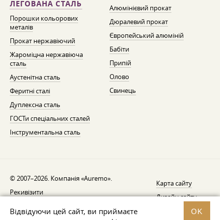
ЛЕГОВАНА СТАЛЬ
Алюмінієвий прокат
Порошки кольорових
Дюралевий прокат
металів
Європейський алюміній
Прокат нержавіючий
Бабіти
Жароміцна нержавіюча
Припій
сталь
Олово
Аустенітна сталь
Свинець
Феритні сталі
Дуплексна сталь
ГОСТи спеціальних сталей
Інструментальна сталь
© 2007–2026. Компанія «Auremo».
Карта сайту
Рекивізити
Дизайн сайту —
AGB
Fresh
Відвідуючи цей сайт, ви приймаєте
OK
Повідомлення про відкликання