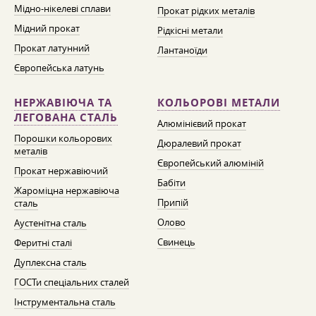
Мідно-нікелеві сплави
Прокат рідких металів
Мідний прокат
Рідкісні метали
Прокат латунний
Лантаноїди
Європейська латунь
НЕРЖАВІЮЧА ТА
КОЛЬОРОВІ МЕТАЛИ
ЛЕГОВАНА СТАЛЬ
Алюмінієвий прокат
Порошки кольорових
Дюралевий прокат
металів
Європейський алюміній
Прокат нержавіючий
Бабіти
Жароміцна нержавіюча
Припій
сталь
Олово
Аустенітна сталь
Свинець
Феритні сталі
Дуплексна сталь
ГОСТи спеціальних сталей
Інструментальна сталь