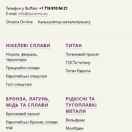
Телефон у Buffalo:
+1 716 910 04 21
E-mail:
info@auremo.eu
Оплата On-line
Калькулятор металопрокату
НІКЕЛЕВІ СПЛАВИ
ТИТАН
Ніхром, фехраль,
Титановий прокат
термопари
ГОСТи титану
Прецизійні сплави
Титан Європа
Європейські спецсталі
Гост спецсталі
БРОНЗА, ЛАТУНЬ,
РІДКІСНІ ТА
МІДЬ ТА СПЛАВИ
ТУГОПЛАВКІ
МЕТАЛИ
Бронзовий прокат
Вольфрам
Європейські бронзи, сплави
міді
Молібден