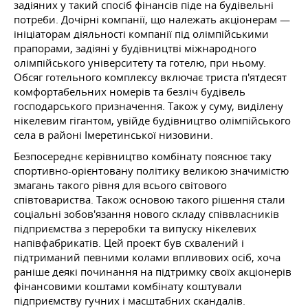
задіяних у такий спосіб фінансів піде на будівельні
потреби. Дочірні компанії, що належать акціонерам —
ініціаторам діяльності компанії під олімпійськими
прапорами, задіяні у будівництві міжнародного
олімпійського університету та готелю, при ньому.
Обсяг готельного комплексу включає триста п'ятдесят
комфортабельних номерів та безліч будівель
господарського призначення. Також у суму, виділену
нікелевим гігантом, увійде будівництво олімпійського
села в районі Імеретинської низовини.
Безпосереднє керівництво комбінату пояснює таку
спортивно-орієнтовану політику великою значимістю
змагань такого рівня для всього світового
співтовариства. Також основою такого рішення стали
соціальні зобов'язання нового складу співвласників
підприємства з переробки та випуску нікелевих
напівфабрикатів. Цей проект був схвалений і
підтриманий певними колами впливових осіб, хоча
раніше деякі починання на підтримку своїх акціонерів
фінансовими коштами комбінату коштували
підприємству гучних і масштабних скандалів.