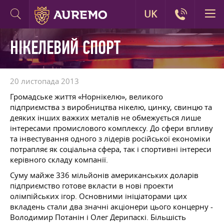
UK
НІКЕЛЕВИЙ СПОРТ
20 листопада 2013
Громадське життя «Норнікелю», великого
підприємства з виробництва нікелю, цинку, свинцю та
деяких інших важких металів не обмежується лише
інтересами промислового комплексу. До сфери впливу
та інвестування одного з лідерів російської економіки
потрапляє як соціальна сфера, так і спортивні інтереси
керівного складу компанії.
Суму майже 336 мільйонів американських доларів
підприємство готове вкласти в нові проекти
олімпійських ігор. Основними ініціаторами цих
вкладень стали два значні акціонери цього концерну -
Володимир Потанін і Олег Дерипаскі. Більшість