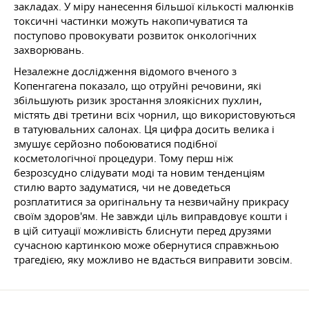
закладах. У міру нанесення більшої кількості малюнків
токсичні частинки можуть накопичуватися та
поступово провокувати розвиток онкологічних
захворювань.
Незалежне дослідження відомого вченого з
Копенгагена показало, що отруйні речовини, які
збільшують ризик зростання злоякісних пухлин,
містять дві третини всіх чорнил, що використовуються
в татуювальних салонах. Ця цифра досить велика і
змушує серйозно побоюватися подібної
косметологічної процедури. Тому перш ніж
безрозсудно слідувати моді та новим тенденціям
стилю варто задуматися, чи не доведеться
розплатитися за оригінальну та незвичайну прикрасу
своїм здоров'ям. Не завжди ціль виправдовує кошти і
в цій ситуації можливість блиснути перед друзями
сучасною картинкою може обернутися справжньою
трагедією, яку можливо не вдасться виправити зовсім.