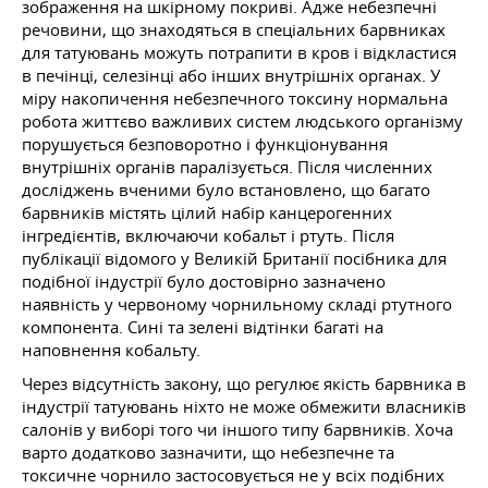
зображення на шкірному покриві. Адже небезпечні
речовини, що знаходяться в спеціальних барвниках
для татуювань можуть потрапити в кров і відкластися
в печінці, селезінці або інших внутрішніх органах. У
міру накопичення небезпечного токсину нормальна
робота життєво важливих систем людського організму
порушується безповоротно і функціонування
внутрішніх органів паралізується. Після численних
досліджень вченими було встановлено, що багато
барвників містять цілий набір канцерогенних
інгредієнтів, включаючи кобальт і ртуть. Після
публікації відомого у Великій Британії посібника для
подібної індустрії було достовірно зазначено
наявність у червоному чорнильному складі ртутного
компонента. Сині та зелені відтінки багаті на
наповнення кобальту.
Через відсутність закону, що регулює якість барвника в
індустрії татуювань ніхто не може обмежити власників
салонів у виборі того чи іншого типу барвників. Хоча
варто додатково зазначити, що небезпечне та
токсичне чорнило застосовується не у всіх подібних