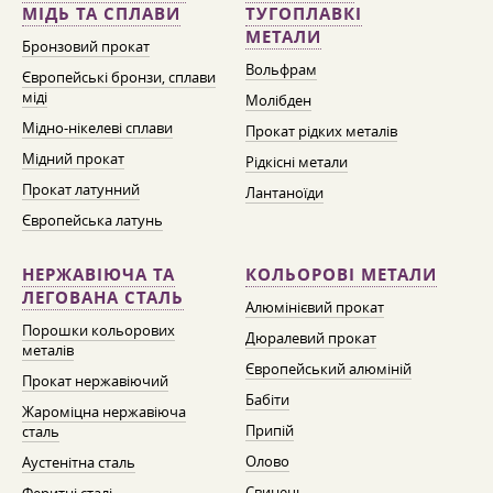
МІДЬ ТА СПЛАВИ
ТУГОПЛАВКІ
МЕТАЛИ
Бронзовий прокат
Вольфрам
Європейські бронзи, сплави
міді
Молібден
Мідно-нікелеві сплави
Прокат рідких металів
Мідний прокат
Рідкісні метали
Прокат латунний
Лантаноїди
Європейська латунь
НЕРЖАВІЮЧА ТА
КОЛЬОРОВІ МЕТАЛИ
ЛЕГОВАНА СТАЛЬ
Алюмінієвий прокат
Порошки кольорових
Дюралевий прокат
металів
Європейський алюміній
Прокат нержавіючий
Бабіти
Жароміцна нержавіюча
Припій
сталь
Олово
Аустенітна сталь
Свинець