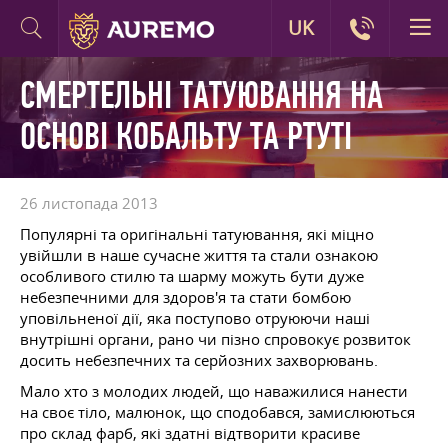
UK
СМЕРТЕЛЬНІ ТАТУЮВАННЯ НА
ОСНОВІ КОБАЛЬТУ ТА РТУТІ
26 листопада 2013
Популярні та оригінальні татуювання, які міцно
увійшли в наше сучасне життя та стали ознакою
особливого стилю та шарму можуть бути дуже
небезпечними для здоров'я та стати бомбою
уповільненої дії, яка поступово отруюючи наші
внутрішні органи, рано чи пізно спровокує розвиток
досить небезпечних та серйозних захворювань.
Мало хто з молодих людей, що наважилися нанести
на своє тіло, малюнок, що сподобався, замислюються
про склад фарб, які здатні відтворити красиве