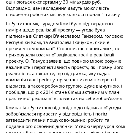
оцінюються експертами у 30 мільярдів руб.
Відповідно, дані вкладення дадуть можливість
створення робочих місць у кількості понад 1 тисячу.
І «Руститаном», і урядом Комі було підтверджено
наміри щодо реалізації проекту — угода була
підписана в Сивткарі В'ячеславом Гайзером, головою
Республіки Комі, та Анатолієм Ткачуком, який є
президентом компанії. Сторони, що підписалися, не
приховували взаємної зацікавленості в реалізації
проекту, О. Ткачук заявив, що повною мірою розуміє
важливість і перспективність проекту, як і повну його
реальність, а також те, що підтримка, яку надає
компанія главі регіону, представники міністерств і
відомств, а також робочою групою, дуже відчутною, і
пообіцяв, що рік 2014 стане більш активним у плані
практичної реалізації всіх взятих на себе зобов'язань.
Компанія «Руститан» відповідно до підписаної угоди
зобов'язалася привести у відповідність і потім
затвердити плани пошуково-оцінної роботи та
подальшого освоєння ділянки. У свою чергу уряд Комі
гарантує будь-яку допомогу на всіх стадіях втілення