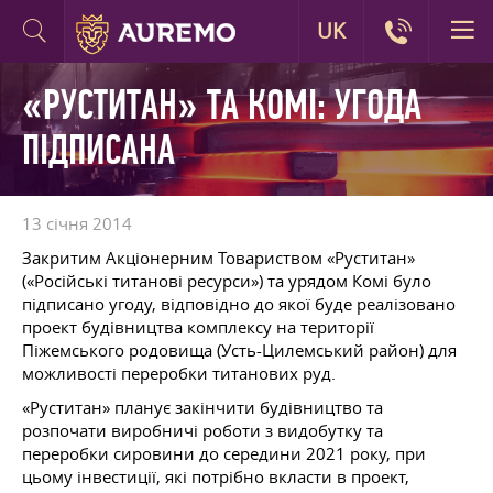
UK
«РУСТИТАН» ТА КОМІ: УГОДА
ПІДПИСАНА
13 січня 2014
Закритим Акціонерним Товариством «Руститан»
(«Російські титанові ресурси») та урядом Комі було
підписано угоду, відповідно до якої буде реалізовано
проект будівництва комплексу на території
Піжемського родовища (Усть-Цилемський район) для
можливості переробки титанових руд.
«Руститан» планує закінчити будівництво та
розпочати виробничі роботи з видобутку та
переробки сировини до середини 2021 року, при
цьому інвестиції, які потрібно вкласти в проект,