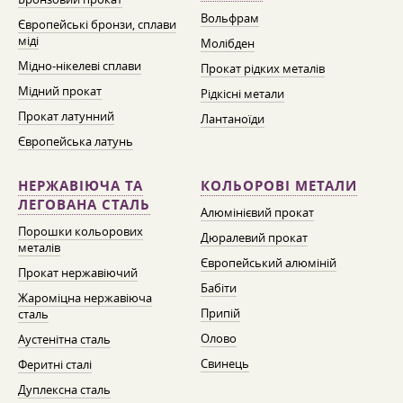
Вольфрам
Європейські бронзи, сплави
міді
Молібден
Мідно-нікелеві сплави
Прокат рідких металів
Мідний прокат
Рідкісні метали
Прокат латунний
Лантаноїди
Європейська латунь
НЕРЖАВІЮЧА ТА
КОЛЬОРОВІ МЕТАЛИ
ЛЕГОВАНА СТАЛЬ
Алюмінієвий прокат
Порошки кольорових
Дюралевий прокат
металів
Європейський алюміній
Прокат нержавіючий
Бабіти
Жароміцна нержавіюча
Припій
сталь
Олово
Аустенітна сталь
Свинець
Феритні сталі
Дуплексна сталь