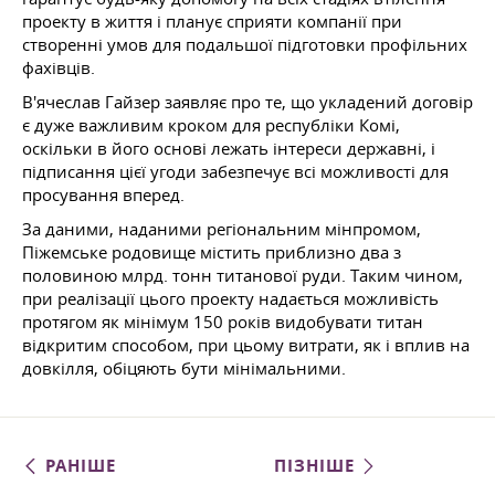
проекту в життя і планує сприяти компанії при
створенні умов для подальшої підготовки профільних
фахівців.
В'ячеслав Гайзер заявляє про те, що укладений договір
є дуже важливим кроком для республіки Комі,
оскільки в його основі лежать інтереси державні, і
підписання цієї угоди забезпечує всі можливості для
просування вперед.
За даними, наданими регіональним мінпромом,
Піжемське родовище містить приблизно два з
половиною млрд. тонн титанової руди. Таким чином,
при реалізації цього проекту надається можливість
протягом як мінімум 150 років видобувати титан
відкритим способом, при цьому витрати, як і вплив на
довкілля, обіцяють бути мінімальними.
РАНІШЕ
ПІЗНІШЕ