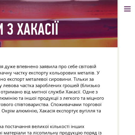
 З ХАКАСІЇ
я дуже впевнено заявила про себе світовій
начну частку експорту кольорових металів. У
но експорт металевої сировини. Тільки за
му левова частка зароблених грошей (близько
 отримано від митної служби Хакасії. Одне з
юмінію та іншої продукції з легкого та міцного
ітового співтовариства. Споживачами торгової
 Окрім алюмінію, Хакасія експортує вугілля та
на постачання великої кількості інших
і матеріали та лісопильну продукцію поряд із