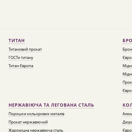
ТИТАН
БРО
Титановий прокат
Брон
ГОСТи титану
Євро
Титан Європа
Мідн
Мідн
Прок
Євро
НЕРЖАВІЮЧА ТА ЛЕГОВАНА СТАЛЬ
КО
Порошки кольорових металів
Алюм
Прокат нержавіючий
Дюра
Жароміцна нержавіюча сталь
Євро