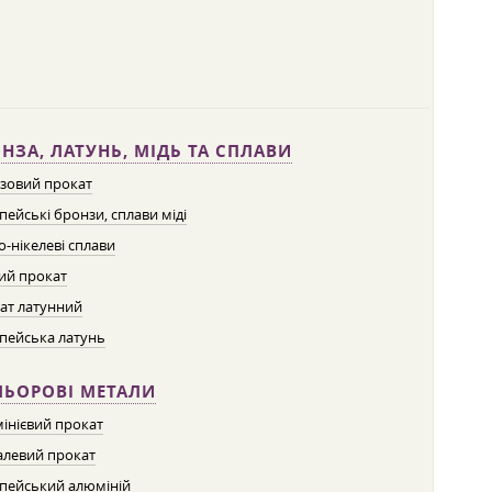
НЗА, ЛАТУНЬ, МІДЬ ТА СПЛАВИ
зовий прокат
пейські бронзи, сплави міді
о-нікелеві сплави
ий прокат
ат латунний
пейська латунь
ЛЬОРОВІ МЕТАЛИ
інієвий прокат
левий прокат
пейський алюміній