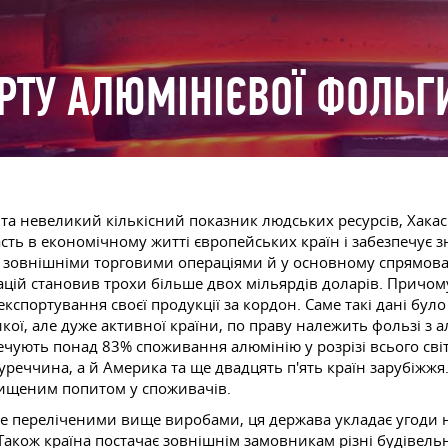
ТУ АЛЮМІНІЄВОЇ ФОЛЬГИ
та невеликий кількісний показник людських ресурсів, Хакасі
асть в економічному житті європейських країн і забезпечує з
ся зовнішніми торговими операціями й у основному спрямова
ацій становив трохи більше двох мільярдів доларів. Причо
кспортування своєї продукції за кордон. Саме такі дані було
ої, але дуже активної країни, по праву належить фользі з ал
печують понад 83% споживання алюмінію у розрізі всього св
уреччина, а й Америка та ще двадцять п'ять країн зарубіжжя.
вищеним попитом у споживачів.
ише переліченими вище виробами, ця держава укладає угоди 
Також країна постачає зовнішнім замовникам різні будівельн