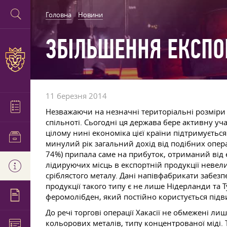
Головна
Новини
ЗБІЛЬШЕННЯ ЕКСПОР
11 березня 2014
Незважаючи на незначні територіальні розміри 
спільноті. Сьогодні ця держава бере активну уч
цілому нині економіка цієї країни підтримуєть
минулий рік загальний дохід від подібних опер
74%) припала саме на прибуток, отриманий від е
лідируючих місць в експортній продукції невелик
сріблястого металу. Дані напівфабрикати забез
продукції такого типу є не лише Нідерланди та Т
феромолібден, який постійно користується під
До речі торгові операції Хакасії не обмежені л
кольорових металів, типу концентрованої міді. 