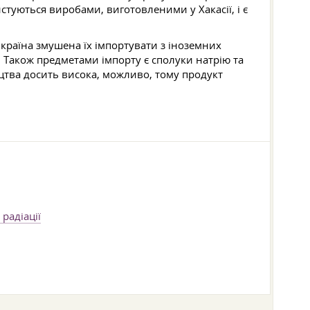
туються виробами, виготовленими у Хакасії, і є
 країна змушена їх імпортувати з іноземних
А. Також предметами імпорту є сполуки натрію та
цтва досить висока, можливо, тому продукт
радіації