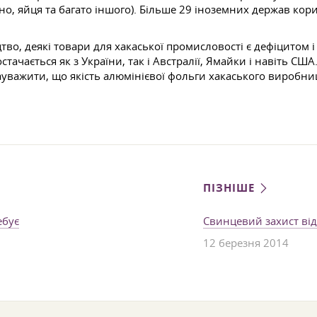
, яйця та багато іншого). Більше 29 іноземних держав корис
о, деякі товари для хакаської промисловості є дефіцитом і
стачається як з України, так і Австралії, Ямайки і навіть СШ
ауважити, що якість алюмінієвої фольги хакаського виробни
ПІЗНІШЕ
ебує
Свинцевий захист від 
12 березня 2014