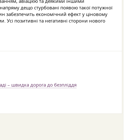
уванням, авіацією та деякими іншими
напряму дещо стурбовані появою такої потужної
шин забезпечить економічний ефект у ціновому
. Усі позитивні та негативні сторони нового
аді – швидка дорога до безпліддя