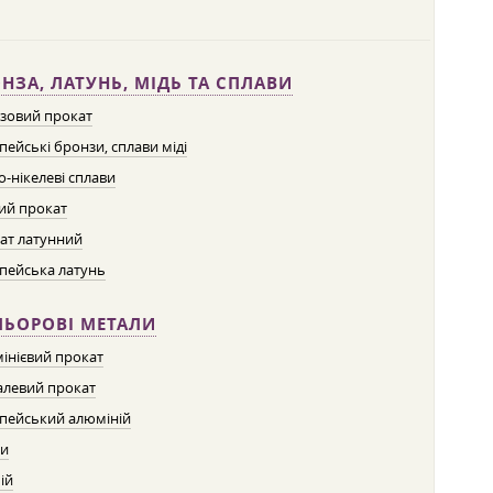
НЗА, ЛАТУНЬ, МІДЬ ТА СПЛАВИ
зовий прокат
пейські бронзи, сплави міді
о-нікелеві сплави
ий прокат
ат латунний
пейська латунь
ЛЬОРОВІ МЕТАЛИ
інієвий прокат
левий прокат
пейський алюміній
ти
ій