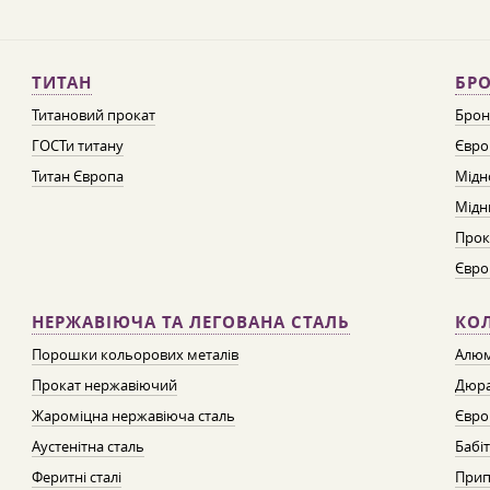
ТИТАН
БРО
Титановий прокат
Брон
ГОСТи титану
Євро
Титан Європа
Мідн
Мідн
Прок
Євро
НЕРЖАВІЮЧА ТА ЛЕГОВАНА СТАЛЬ
КО
Порошки кольорових металів
Алюм
Прокат нержавіючий
Дюра
Жароміцна нержавіюча сталь
Євро
Аустенітна сталь
Бабі
Феритні сталі
Прип