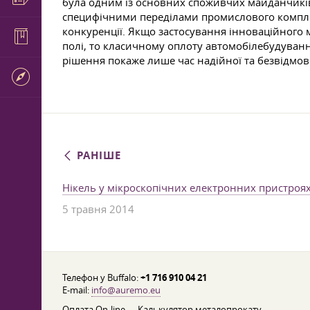
була одним із основних споживчих майданчиків 
специфічними переділами промислового комплек
конкуренції. Якщо застосування інноваційного
полі, то класичному оплоту автомобілебудуван
рішення покаже лише час надійної та безвідмов
РАНІШЕ
Нікель у мікроскопічних електронних пристроя
5 травня 2014
Телефон у Buffalo:
+1 716 910 04 21
E-mail:
info@auremo.eu
Оплата On-line
Калькулятор металопрокату