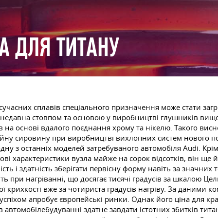
А ДЛЯ ТИТАНУ
х сучасних сплавів спеціального призначення може стати за
недавна стовпом та основою у виробництві глушників вищої 
 на основі вдалого поєднання хрому та нікелю. Такого висн
ійну сировину при виробництві вихлопних систем нового п
дну з останніх моделей затребуваного автомобіля Audi. Крі
ві характеристики вузла майже на сорок відсотків, він ще
ість і здатність зберігати первісну форму навіть за значних
іть при нагріванні, що досягає тисячі градусів за шкалою Це
крихкості вже за чотириста градусів нагріву. За даними ко
успіхом апробує європейські ринки. Однак його ціна для к
в автомобілебудуванні здатне завдати істотних збитків тита