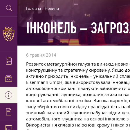
Головна
Новини
ІНКОНЕЛЬ – ЗАГРОЗ
6 травня 2014
Розвиток металургійної галузі та винахід нови
конструкційну та стратегічну сировину. Якщо до
активно приходить інконель – унікальний сплав
Eisenmann GmbH, яка використовувала інновац
автомобільної компанії планують забезпечити о
конструюванні глушника, дозволив знизити ваго
касової автомобільної техніки. Висока жароміцн
типу зберігати свою вихідну працездатність нав
звичний титановий глушник набуває підвищеної 
автомобільного глушника на основі інконелю з 
Використання сплавів на основі хрому і нікелю 