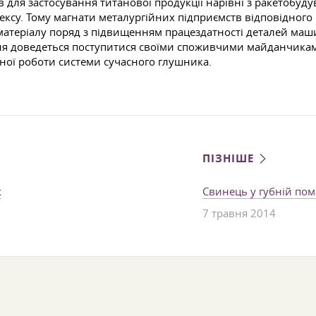
для застосування титанової продукції нарівні з ракетобуд
су. Тому магнати металургійних підприємств відповідного 
 матеріалу поряд з підвищенням працездатності деталей ма
ня доведеться поступитися своїми споживчими майданчиками
ної роботи системи сучасного глушника.
ПІЗНІШЕ
х
Свинець у губній пом
7 травня 2014