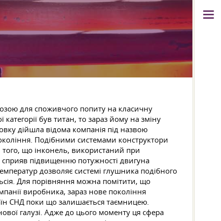
грозою для споживчого попиту на класичну
категорії був титан, то зараз йому на зміну
овку дійшла відома компанія під назвою
окоління. Подібними системами конструктори
м того, що інконель, використаний при
 й сприяв підвищенню потужності двигуна
 температур дозволяє системі глушника подібного
льсія. Для порівняння можна помітити, що
мпанії виробника, зараз нове покоління
раїн СНД поки що залишається таємницею.
нової галузі. Адже до цього моменту ця сфера