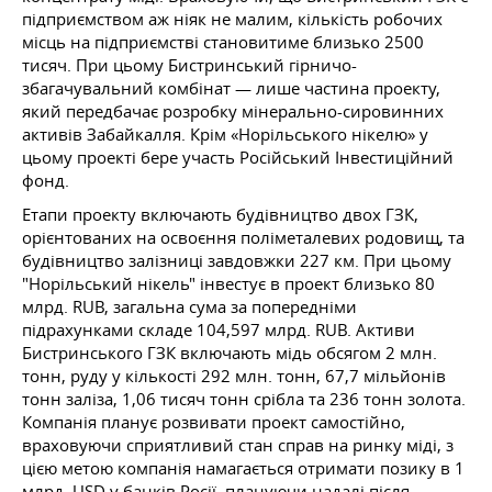
підприємством аж ніяк не малим, кількість робочих
місць на підприємстві становитиме близько 2500
тисяч. При цьому Бистринський гірничо-
збагачувальний комбінат — лише частина проекту,
який передбачає розробку мінерально-сировинних
активів Забайкалля. Крім «Норільського нікелю» у
цьому проекті бере участь Російський Інвестиційний
фонд.
Етапи проекту включають будівництво двох ГЗК,
орієнтованих на освоєння поліметалевих родовищ, та
будівництво залізниці завдовжки 227 км. При цьому
"Норільський нікель" інвестує в проект близько 80
млрд. RUB, загальна сума за попередніми
підрахунками складе 104,597 млрд. RUB. Активи
Бистринського ГЗК включають мідь обсягом 2 млн.
тонн, руду у кількості 292 млн. тонн, 67,7 мільйонів
тонн заліза, 1,06 тисяч тонн срібла та 236 тонн золота.
Компанія планує розвивати проект самостійно,
враховуючи сприятливий стан справ на ринку міді, з
цією метою компанія намагається отримати позику в 1
млрд. USD у банків Росії, плануючи надалі після