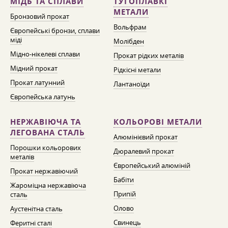
МІДЬ ТА СПЛАВИ
ТУГОПЛАВКІ
МЕТАЛИ
Бронзовий прокат
Вольфрам
Європейські бронзи, сплави
міді
Молібден
Мідно-нікелеві сплави
Прокат рідких металів
Мідний прокат
Рідкісні метали
Прокат латунний
Лантаноїди
Європейська латунь
НЕРЖАВІЮЧА ТА
КОЛЬОРОВІ МЕТАЛИ
ЛЕГОВАНА СТАЛЬ
Алюмінієвий прокат
Порошки кольорових
Дюралевий прокат
металів
Європейський алюміній
Прокат нержавіючий
Бабіти
Жароміцна нержавіюча
Припій
сталь
Олово
Аустенітна сталь
Свинець
Феритні сталі