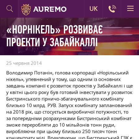
UK
«НОРНІКЕЛЬ» РОЗВИВАЄ
ПРОЕКТИ У ЗАБАЙКАЛЛІ
25 червня 2014
Володимир Потанін, голова корпорації «Норільський
нікель», упевнений у тому, що одним із основних
завдань компанії є розвиток проектів у Забайкаллі і ще
у квітні цього року був готовий інвестувати у розвиток
Бистринського гірничо-збагачувального комбінату
близько 10 млрд. РУВ. Запуск комбінату запланований
на 2018 рік, що стосується виробничої потужності, то
за попередніми розрахунками Бистринський комбінат
зможе переробляти до 10 мільйонів тонн руди,
виробляючи при цьому близько 250 тисяч тонн
концентрату міді. Враховуючи, що Бистринський ГЗК є