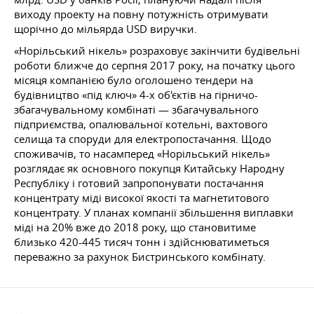
виходу проекту на повну потужність отримувати
щорічно до мільярда USD виручки.
«Норільський нікель» розраховує закінчити будівельні
роботи ближче до серпня 2017 року, на початку цього
місяця компанією було оголошено тендери на
будівництво «під ключ» 4-х об'єктів на гірничо-
збагачувальному комбінаті — збагачувального
підприємства, опалювальної котельні, вахтового
селища та споруди для електропостачання. Щодо
споживачів, то насамперед «Норільський нікель»
розглядає як основного покупця Китайську Народну
Республіку і готовий запропонувати постачання
концентрату міді високої якості та магнетитового
концентрату. У планах компанії збільшення виплавки
міді на 20% вже до 2018 року, що становитиме
близько 420-445 тисяч тонн і здійснюватиметься
переважно за рахунок Бистринського комбінату.