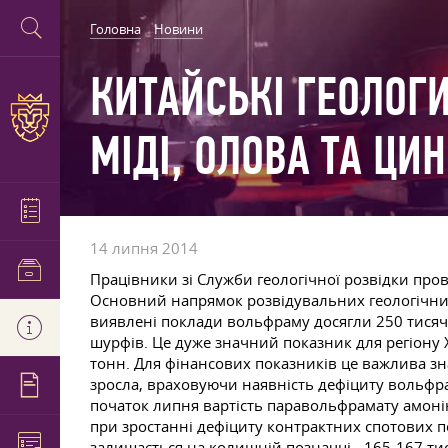
Головна
Новини
КИТАЙСЬКІ ГЕОЛОГ
МІДІ, ОЛОВА ТА ЦИ
14 липня 2014
Працівники зі Служби геологічної розвідки пров
Основний напрямок розвідувальних геологічних 
виявлені поклади вольфраму досягли 250 тисяч т
шурфів. Це дуже значний показник для регіону
тонн. Для фінансових показників це важлива з
зросла, враховуючи наявність дефіциту вольфра
початок липня вартість паравольфрамату амонію
при зростанні дефіциту контрактних спотових 
залишається на колишній позначці - 165-167 тис