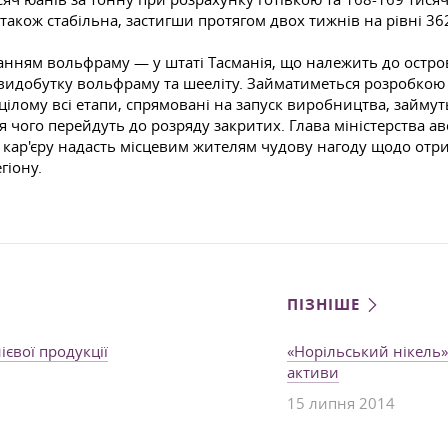
о також стабільна, застигши протягом двох тижнів на рівні 3
анням вольфраму — у штаті Тасманія, що належить до остро
видобутку вольфраму та шееліту. Займатиметься розробкою ді
ілому всі етапи, спрямовані на запуск виробництва, займуть 
 чого перейдуть до розряду закритих. Глава міністерства а
к кар'єру надасть місцевим жителям чудову нагоду щодо от
гіону.
ПІЗНІШЕ
євої продукції
«Норільський нікель
активи
15 липня 2014