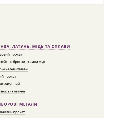
НЗА, ЛАТУНЬ, МІДЬ ТА СПЛАВИ
зовий прокат
пейські бронзи, сплави міді
о-нікелеві сплави
ий прокат
ат латунний
пейська латунь
ЛЬОРОВІ МЕТАЛИ
інієвий прокат