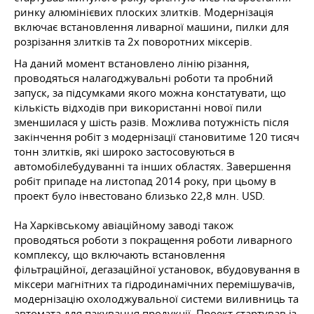
ринку алюмінієвих плоских злитків. Модернізація
включає встановлення ливарної машини, пилки для
розрізання злитків та 2х поворотних міксерів.
На даний момент встановлено лінію різання,
проводяться налагоджувальні роботи та пробний
запуск, за підсумками якого можна констатувати, що
кількість відходів при використанні нової пили
зменшилася у шість разів. Можлива потужність після
закінчення робіт з модернізації становитиме 120 тисяч
тонн злитків, які широко застосовуються в
автомобілебудуванні та інших областях. Завершення
робіт припаде на листопад 2014 року, при цьому в
проект було інвестовано близько 22,8 млн. USD.
На Харківському авіаційному заводі також
проводяться роботи з покращення роботи ливарного
комплексу, що включають встановлення
фільтраційної, дегазаційної установок, вбудовування в
міксери магнітних та гідродинамічних перемішувачів,
модернізацію охолоджувальної системи виливниць та
автомата для пакування продукції. Проект стартував із