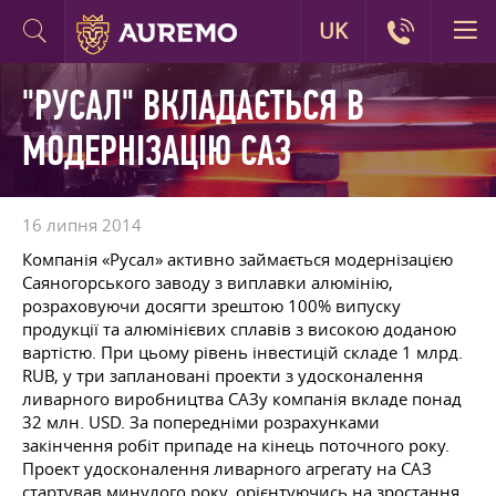
UK
"РУСАЛ" ВКЛАДАЄТЬСЯ В
МОДЕРНІЗАЦІЮ САЗ
16 липня 2014
Компанія «Русал» активно займається модернізацією
Саяногорського заводу з виплавки алюмінію,
розраховуючи досягти зрештою 100% випуску
продукції та алюмінієвих сплавів з високою доданою
вартістю. При цьому рівень інвестицій складе 1 млрд.
RUB, у три заплановані проекти з удосконалення
ливарного виробництва САЗу компанія вкладе понад
32 млн. USD. За попередніми розрахунками
закінчення робіт припаде на кінець поточного року.
Проект удосконалення ливарного агрегату на САЗ
стартував минулого року, орієнтуючись на зростання