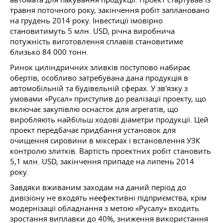
травня поточного року, закінчення робіт заплановано
на грудень 2014 року. Інвестиції імовірно
становитимуть 5 млн. USD, річна виробнича
потужність виготовлення сплавів становитиме
близько 84 000 тонн.
Ринок циліндричних зливків поступово набирає
обертів, особливо затребувана дана продукція в
автомобільній та будівельній сферах. У зв'язку з
умовами «Русал» приступив до реалізації проекту, що
включає закупівлю оснасток для агрегатів, що
виробляють найбільш ходові діаметри продукції. Цей
проект передбачає придбання установок для
очищення сировини в міксерах і встановлення УЗК
контролю злитків. Вартість проектних робіт становить
5,1 млн. USD, закінчення припаде на липень 2014
року.
Завдяки вживаним заходам на даний період до
дивізіону не входять неефективні підприємства, крім
модернізації обладнання з метою «Русалу» входить
зростання виплавки до 40%, зниження використання