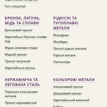
Гост спецсталі
БРОНЗА, ЛАТУНЬ,
РІДКІСНІ ТА
МІДЬ ТА СПЛАВИ
ТУГОПЛАВКІ
МЕТАЛИ
Бронзовий прокат
Вольфрам
Європейські бронзи, сплави
міді
Молібден
Мідно-нікелеві сплави
Прокат рідких металів
Мідний прокат
Рідкісні метали
Прокат латунний
Лантаноїди
Європейська латунь
НЕРЖАВІЮЧА ТА
КОЛЬОРОВІ МЕТАЛИ
ЛЕГОВАНА СТАЛЬ
Алюмінієвий прокат
Порошки кольорових
Дюралевий прокат
металів
Європейський алюміній
Прокат нержавіючий
Бабіти