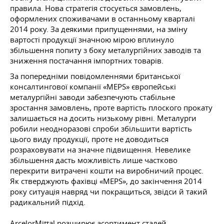
правила. Нова стратегія стосується замовлень,
оформлених споживачами в останньому кварталі
2014 року. За деякими припущеннями, на зміну
вартості продукції значною мірою вплинуло
збільшення попиту з боку металургійних заводів та
зниження постачання імпортних товарів.
За попередніми повідомленнями британської
консалтингової компанії «MEPS» європейські
металургійні заводи забезпечують стабільне
зростання замовлень, проте вартість плоского прокату
залишається на досить низькому рівні. Металурги
робили неодноразові спроби збільшити вартість
цього виду продукції, проте не доводиться
розраховувати на значне підвищення. Невелике
збільшення дасть можливість лише частково
перекрити витрачені кошти на виробничий процес.
Як стверджують фахівці «MEPS», до закінчення 2014
року ситуація навряд чи покращиться, звідси й такий
радикальний підхід.
ArcelorMittal розширює асортимент сталей,