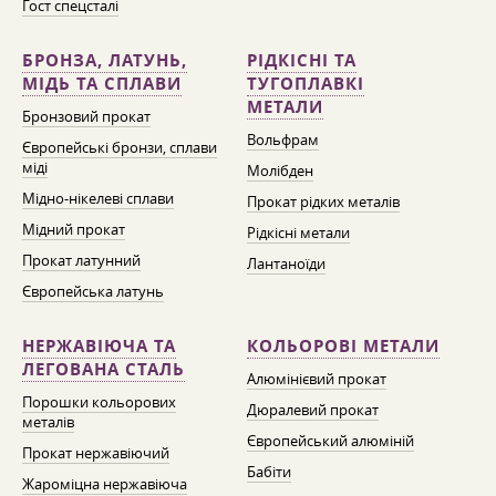
Гост спецсталі
БРОНЗА, ЛАТУНЬ,
РІДКІСНІ ТА
МІДЬ ТА СПЛАВИ
ТУГОПЛАВКІ
МЕТАЛИ
Бронзовий прокат
Вольфрам
Європейські бронзи, сплави
міді
Молібден
Мідно-нікелеві сплави
Прокат рідких металів
Мідний прокат
Рідкісні метали
Прокат латунний
Лантаноїди
Європейська латунь
НЕРЖАВІЮЧА ТА
КОЛЬОРОВІ МЕТАЛИ
ЛЕГОВАНА СТАЛЬ
Алюмінієвий прокат
Порошки кольорових
Дюралевий прокат
металів
Європейський алюміній
Прокат нержавіючий
Бабіти
Жароміцна нержавіюча