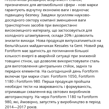
призначених для автомобільної сфери - нові марки
гарантують відчутну економію ваги і водночас
підвищену безпеку. Завдяки зусиллям науково-
дослідного сектору компанії зменшення ваги
транспортних засобів при використанні
високоміцного матеріалу, що застосовується для
холодного штампування, складе 20% і дозволить
знизити викиди. Нова продукція випускатиметься на
бельгійських майданчиках Kessales та Gent. Новий ряд
Fortiform має здатність до поглинання більшої
кількості енергії в аварійній ситуації при зниженій
товщині стінок, що дозволяє використовувати сталь
для виготовлення центральних стійок, задніх та
передніх елементів. На сьогоднішній день Fortiform
включає три марки сталі: Fortiform 1050, Fortiform
1180 і Fortiform 980. Перша продукція пройшла
необхідні тести на зварюваність і формуваність,
отримавши схвалення від світових виробників
автотранспорту. На черзі Fortiform 1180 та Fortiform
980, які, ймовірно, запустять у виробництво в період
2014—2017 років.