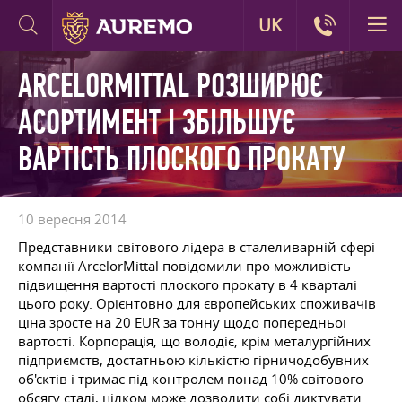
UK
ARCELORMITTAL РОЗШИРЮЄ
АСОРТИМЕНТ І ЗБІЛЬШУЄ
ВАРТІСТЬ ПЛОСКОГО ПРОКАТУ
10 вересня 2014
Представники світового лідера в сталеливарній сфері
компанії ArcelorMittal повідомили про можливість
підвищення вартості плоского прокату в 4 кварталі
цього року. Орієнтовно для європейських споживачів
ціна зросте на 20 EUR за тонну щодо попередньої
вартості. Корпорація, що володіє, крім металургійних
підприємств, достатньою кількістю гірничодобувних
об'єктів і тримає під контролем понад 10% світового
обсягу сталі, цілком може дозволити собі диктувати