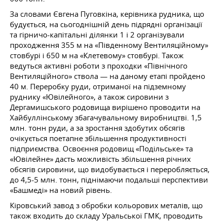
За словами Євгена Пуговкіна, керівника рудника, що
будується, на сьогоднішній день підрядні організації
та гірничо-капітальні ділянки 1 і 2 організували
проходження 355 м на «Південному Вентиляційному»
стовбурі і 650 м на «Клетевому» стовбурі. Також
ведуться активні роботи з проходки «Північного
Вентиляційного» ствола — на даному етапі пройдено
40 м. Переробку руди, отриманої на підземному
руднику «Ювілейного», а також сировини з
Дергамишського родовища вирішено проводити на
Хайбуллінському збагачувальному виробництві. 1,5
млн. тонн руди, а за зростання здобутих обсягів
очікується поетапне збільшення продуктивності
підприємства. Освоєння родовищ «Подільське» та
«Ювілейне» дасть можливість збільшення річних
обсягів сировини, що видобувається і переробляється,
до 4,5-5 млн. тонн, піднімаючи подальші перспективи
«Башмеді» на новий рівень.
Кіровський завод з обробки кольорових металів, що
також входить до складу Уральської ГМК, проводить