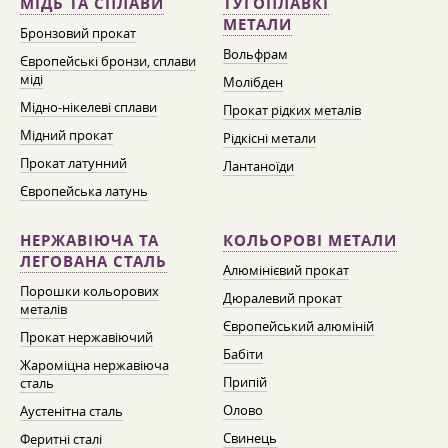
МІДЬ ТА СПЛАВИ
ТУГОПЛАВКІ
МЕТАЛИ
Бронзовий прокат
Вольфрам
Європейські бронзи, сплави
міді
Молібден
Мідно-нікелеві сплави
Прокат рідких металів
Мідний прокат
Рідкісні метали
Прокат латунний
Лантаноїди
Європейська латунь
НЕРЖАВІЮЧА ТА
КОЛЬОРОВІ МЕТАЛИ
ЛЕГОВАНА СТАЛЬ
Алюмінієвий прокат
Порошки кольорових
Дюралевий прокат
металів
Європейський алюміній
Прокат нержавіючий
Бабіти
Жароміцна нержавіюча
Припій
сталь
Олово
Аустенітна сталь
Свинець
Феритні сталі