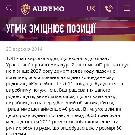
UK
УГМК ЗМІЦНЮЄ ПОЗИЦІЇ
23 вересня 2014
ТОВ «Башкирська мідь», що входить до складу
Уральської гірничо-металургійної компанії, розраховує
не пізніше 2027 року домогтися виходу підземної
копальні, розташованої на мідно-колчеданному
родовищі «Ювілейне» і з 2011 року, що будується на
виробничу потужність. Відпрацювання даного
родовища підземним методом, що включає вихід
виробництва на передбачений обсяг видобутку,
триватиме щонайменше 40 років. Втім, уже в липні
цього року рудник поставив понад 5000 тонн руди
міді, а до кінця 2014 року компанія планує досягти
річних обсягів руди, що видобувається, у розмірі 50
000 тонн.