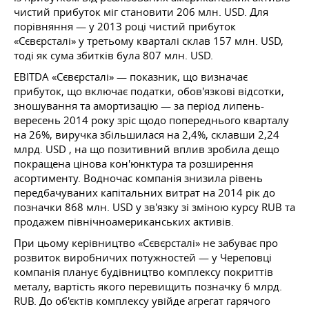
чистий прибуток міг становити 206 млн. USD. Для
порівняння — у 2013 році чистий прибуток
«Сєвєрсталі» у третьому кварталі склав 157 млн. USD,
тоді як сума збитків була 807 млн. USD.
EBITDA «Сєвєрсталі» — показник, що визначає
прибуток, що включає податки, обов'язкові відсотки,
зношування та амортизацію — за період липень-
вересень 2014 року зріс щодо попереднього кварталу
на 26%, виручка збільшилася на 2,4%, склавши 2,24
млрд. USD , на що позитивний вплив зробила дещо
покращена цінова кон'юнктура та розширення
асортименту. Водночас компанія знизила рівень
передбачуваних капітальних витрат на 2014 рік до
позначки 868 млн. USD у зв'язку зі зміною курсу RUB та
продажем північноамериканських активів.
При цьому керівництво «Сєвєрсталі» не забуває про
розвиток виробничих потужностей — у Череповці
компанія планує будівництво комплексу покриттів
металу, вартість якого перевищить позначку 6 млрд.
RUB. До об'єктів комплексу увійде агрегат гарячого