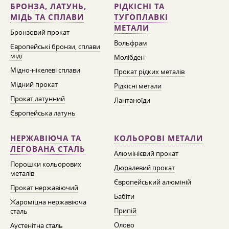
БРОНЗА, ЛАТУНЬ,
РІДКІСНІ ТА
МІДЬ ТА СПЛАВИ
ТУГОПЛАВКІ
МЕТАЛИ
Бронзовий прокат
Вольфрам
Європейські бронзи, сплави
міді
Молібден
Мідно-нікелеві сплави
Прокат рідких металів
Мідний прокат
Рідкісні метали
Прокат латунний
Лантаноїди
Європейська латунь
НЕРЖАВІЮЧА ТА
КОЛЬОРОВІ МЕТАЛИ
ЛЕГОВАНА СТАЛЬ
Алюмінієвий прокат
Порошки кольорових
Дюралевий прокат
металів
Європейський алюміній
Прокат нержавіючий
Бабіти
Жароміцна нержавіюча
Припій
сталь
Олово
Аустенітна сталь