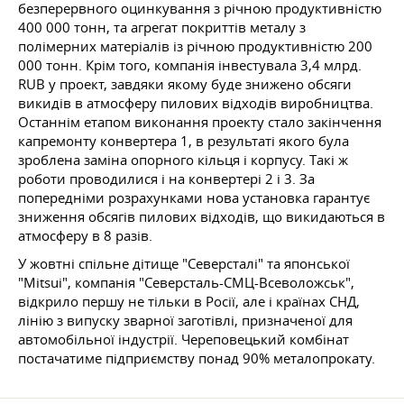
безперервного оцинкування з річною продуктивністю
400 000 тонн, та агрегат покриттів металу з
полімерних матеріалів із річною продуктивністю 200
000 тонн. Крім того, компанія інвестувала 3,4 млрд.
RUB у проект, завдяки якому буде знижено обсяги
викидів в атмосферу пилових відходів виробництва.
Останнім етапом виконання проекту стало закінчення
капремонту конвертера 1, в результаті якого була
зроблена заміна опорного кільця і корпусу. Такі ж
роботи проводилися і на конвертері 2 і 3. За
попередніми розрахунками нова установка гарантує
зниження обсягів пилових відходів, що викидаються в
атмосферу в 8 разів.
У жовтні спільне дітище "Северсталі" та японської
"Mitsui", компанія "Северсталь-СМЦ-Всеволожськ",
відкрило першу не тільки в Росії, але і країнах СНД,
лінію з випуску зварної заготівлі, призначеної для
автомобільної індустрії. Череповецький комбінат
постачатиме підприємству понад 90% металопрокату.