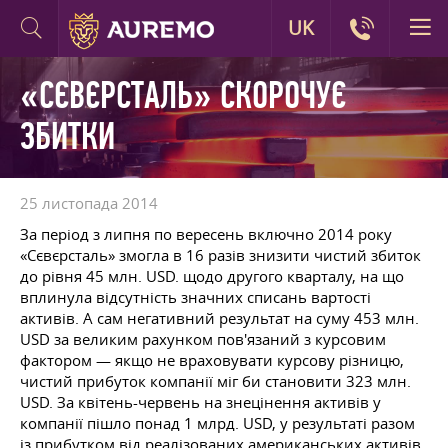
UK
«СЄВЄРСТАЛЬ» СКОРОЧУЄ
ЗБИТКИ
25 листопада 2014
За період з липня по вересень включно 2014 року
«Сєвєрсталь» змогла в 16 разів знизити чистий збиток
до рівня 45 млн. USD. щодо другого кварталу, на що
вплинула відсутність значних списань вартості
активів. А сам негативний результат на суму 453 млн.
USD за великим рахунком пов'язаний з курсовим
фактором — якщо не враховувати курсову різницю,
чистий прибуток компанії міг би становити 323 млн.
USD. За квітень-червень на знецінення активів у
компанії пішло понад 1 млрд. USD, у результаті разом
із прибутком від реалізованих американських активів