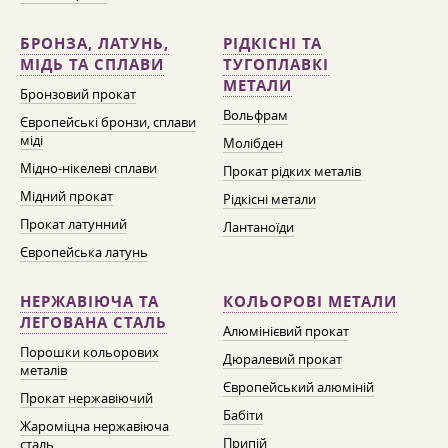
БРОНЗА, ЛАТУНЬ,
РІДКІСНІ ТА
МІДЬ ТА СПЛАВИ
ТУГОПЛАВКІ
МЕТАЛИ
Бронзовий прокат
Вольфрам
Європейські бронзи, сплави
міді
Молібден
Мідно-нікелеві сплави
Прокат рідких металів
Мідний прокат
Рідкісні метали
Прокат латунний
Лантаноїди
Європейська латунь
НЕРЖАВІЮЧА ТА
КОЛЬОРОВІ МЕТАЛИ
ЛЕГОВАНА СТАЛЬ
Алюмінієвий прокат
Порошки кольорових
Дюралевий прокат
металів
Європейський алюміній
Прокат нержавіючий
Бабіти
Жароміцна нержавіюча
Припій
сталь