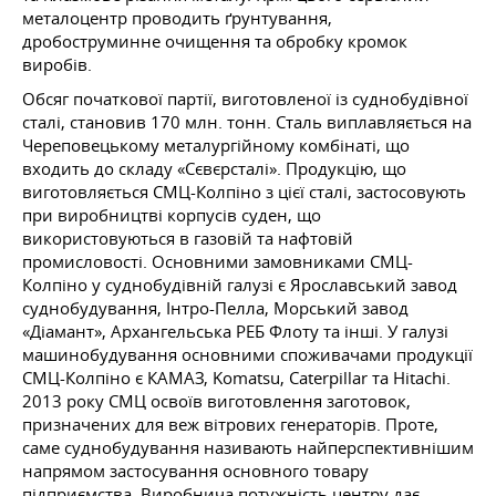
металоцентр проводить ґрунтування,
дробоструминне очищення та обробку кромок
виробів.
Обсяг початкової партії, виготовленої із суднобудівної
сталі, становив 170 млн. тонн. Сталь виплавляється на
Череповецькому металургійному комбінаті, що
входить до складу «Сєвєрсталі». Продукцію, що
виготовляється СМЦ-Колпіно з цієї сталі, застосовують
при виробництві корпусів суден, що
використовуються в газовій та нафтовій
промисловості. Основними замовниками СМЦ-
Колпіно у суднобудівній галузі є Ярославський завод
суднобудування, Інтро-Пелла, Морський завод
«Діамант», Архангельська РЕБ Флоту та інші. У галузі
машинобудування основними споживачами продукції
СМЦ-Колпіно є КАМАЗ, Komatsu, Caterpillar та Hitachi.
2013 року СМЦ освоїв виготовлення заготовок,
призначених для веж вітрових генераторів. Проте,
саме суднобудування називають найперспективнішим
напрямом застосування основного товару
підприємства. Виробнича потужність центру дає