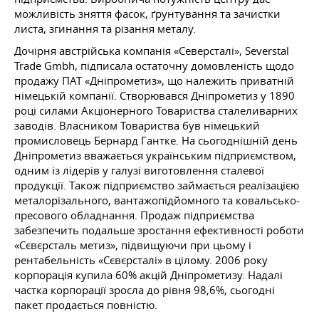
можливість зняття фасок, ґрунтування та зачистки
листа, згинання та різання металу.
Дочірня австрійська компанія «Северсталі», Severstal
Trade Gmbh, підписала остаточну домовленість щодо
продажу ПАТ «Дніпрометиз», що належить приватній
німецькій компанії. Створювався Дніпрометиз у 1890
році силами Акціонерного Товариства сталеливарних
заводів. Власником Товариства був німецький
промисловець Бернард Гантке. На сьогоднішній день
Дніпрометиз вважається українським підприємством,
одним із лідерів у галузі виготовлення сталевої
продукції. Також підприємство займається реалізацією
металорізального, вантажопідйомного та ковальсько-
пресового обладнання. Продаж підприємства
забезпечить подальше зростання ефективності роботи
«Сєвєрсталь метиз», підвищуючи при цьому і
рентабельність «Сєвєрсталі» в цілому. 2006 року
корпорація купила 60% акцій Дніпрометизу. Надалі
частка корпорації зросла до рівня 98,6%, сьогодні
пакет продається повністю.