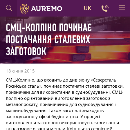
UK
СМЦ-КОЛПІНО ПОЧИНАЄ
ПОСТАЧАННЯ СТАЛЕВИХ
ЗАГОТОВОК
18 січня 2015
СМЦ-Колпіно, що входить до дивізіону «Сєвєрсталь
Російська сталь», починає постачати сталеві заготовки,
призначені для використання в суднобудуванні. СМЦ-
Колпіно орієнтований виготовлення заготовок з
металопрокату, призначених для суднобудування і
машинобудування. Також заготівлі знаходять
застосування у сфері будівництва. У процесі
виготовлення заготовок використовується згинання
та плазмове різання металу. Крім цього сервісний