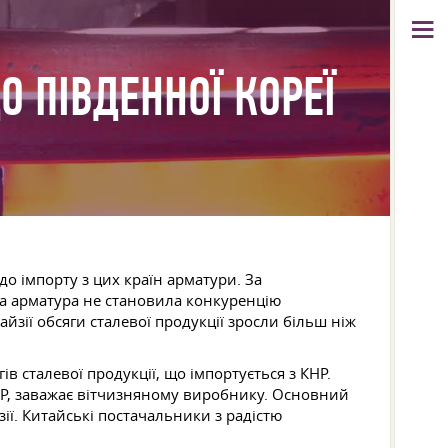
О ПІВДЕННОЇ КОРЕЇ
о імпорту з цих країн арматури. За
на арматура не становила конкуренцію
зії обсяги сталевої продукції зросли більш ніж
ів сталевої продукції, що імпортується з КНР.
НР, заважає вітчизняному виробнику. Основний
ї. Китайські постачальники з радістю