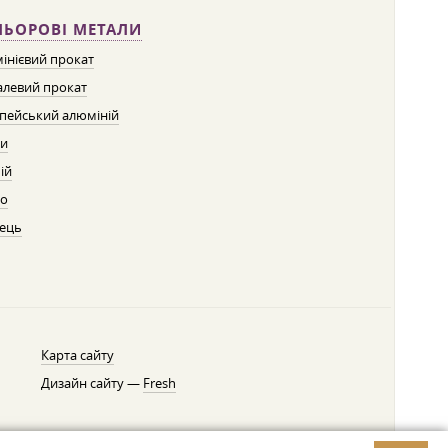
ЛЬОРОВІ МЕТАЛИ
інієвий прокат
левий прокат
пейський алюміній
ти
ій
о
ець
Карта сайту
Дизайн сайту —
Fresh