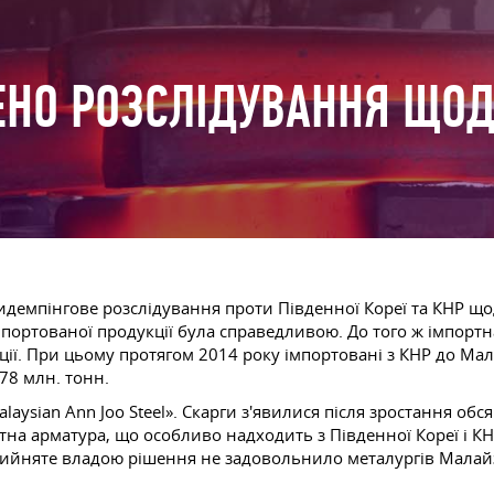
ЕНО РОЗСЛІДУВАННЯ ЩОД
демпінгове розслідування проти Південної Кореї та КНР щод
імпортованої продукції була справедливою. До того ж імпорт
ї. При цьому протягом 2014 року імпортовані з КНР до Малай
,78 млн. тонн.
ysian Ann Joo Steel». Скарги з'явилися після зростання обсяг
тна арматура, що особливо надходить з Південної Кореї і К
рийняте владою рішення не задовольнило металургів Малайзі