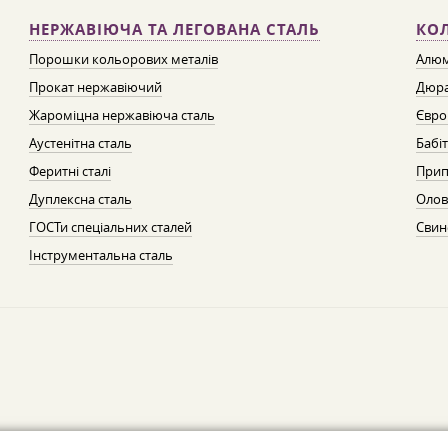
НЕРЖАВІЮЧА ТА ЛЕГОВАНА СТАЛЬ
КО
Порошки кольорових металів
Алюм
Прокат нержавіючий
Дюра
Жароміцна нержавіюча сталь
Євро
Аустенітна сталь
Бабі
Феритні сталі
Прип
Дуплексна сталь
Олов
ГОСТи спеціальних сталей
Свин
Інструментальна сталь