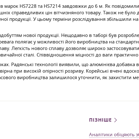
 марок HS7228 та HS7214 завдовжки до 6 м. Як повідомили 
рішніх справедливих цін вітчизняного товару. Також не було
еної продукції. У цьому терміни розслідування збільшили н
добуттям нової продукції. Нещодавно в таборі був розроблен
 перевага полягає у можливості його виробництва на стандарт
аву. Легкість нового сплаву дозволяє широко застосовувати 
вичайної сталі. Співвідношення міцності до ваги практично т
ах. Радянські технології виявили, що алюмінієва добавка в 
вірна при високій опірності розриву. Корейські вчені вдо
асового виробництва залишилося уточнити, як захистити ме
ПІЗНІШЕ
Аналітики обіцяють 