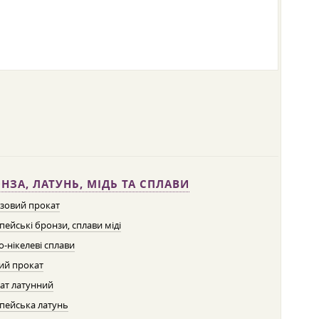
НЗА, ЛАТУНЬ, МІДЬ ТА СПЛАВИ
зовий прокат
пейські бронзи, сплави міді
о-нікелеві сплави
ий прокат
ат латунний
пейська латунь