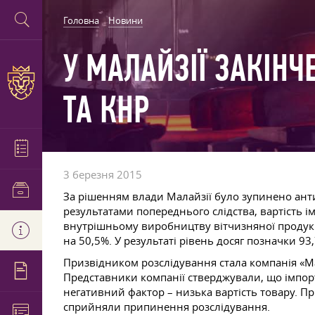
Головна
Новини
У МАЛАЙЗІЇ ЗАКІНЧ
ТА КНР
3 березня 2015
За рішенням влади Малайзії було зупинено анти
результатами попереднього слідства, вартість 
внутрішньому виробництву вітчизняної продукці
на 50,5%. У результаті рівень досяг позначки 93
Призвідником розслідування стала компанія «Mala
Представники компанії стверджували, що імпор
негативний фактор – низька вартість товару. П
сприйняли припинення розслідування.