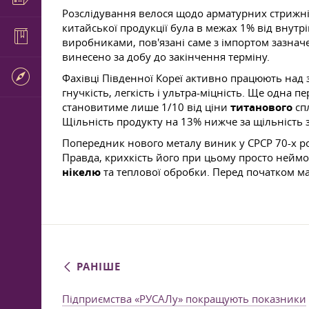
Розслідування велося щодо арматурних стрижнів
китайської продукції була в межах 1% від внут
виробниками, пов'язані саме з імпортом зазнач
винесено за добу до закінчення терміну.
Фахівці Південної Кореї активно працюють над з
гнучкість, легкість і ультра-міцність. Ще одна
становитиме лише 1/10 від ціни
титанового
спл
Щільність продукту на 13% нижче за щільність з
Попередник нового металу виник у СРСР 70-х рок
Правда, крихкість його при цьому просто неймо
нікелю
та теплової обробки. Перед початком м
РАНІШЕ
Підприємства «РУСАЛу» покращують показники