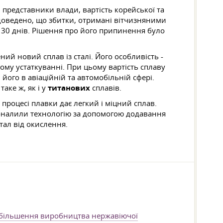
представники влади, вартість корейської та
 доведено, що збитки, отримані вітчизняними
а 30 днів. Рішення про його припинення було
ий новий сплав із сталі. Його особливість -
ному устаткуванні. При цьому вартість сплаву
його в авіаційній та автомобільній сфері.
аке ж, як і у
титанових
сплавів.
процесі плавки дає легкий і міцний сплав.
сконалили технологію за допомогою додавання
тал від окислення.
збільшення виробництва нержавіючої