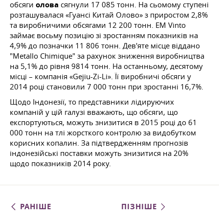
обсяги
олова
сягнули 17 085 тонн. На сьомому ступені
розташувалася «Гуансі Китай Олово» з приростом 2,8%
та виробничими обсягами 12 200 тонн. EM Vinto
займає восьму позицію зі зростанням показників на
4,9% до позначки 11 806 тонн. Дев'яте місце віддано
"Metallo Chimique" за рахунок зниження виробництва
на 5,1% до рівня 9814 тонн. На останньому, десятому
місці – компанія «Gejiu-Zi-Li». Її виробничі обсяги у
2014 році становили 7 000 тонн при зростанні 16,7%.
Щодо Індонезії, то представники лідируючих
компаній у цій галузі вважають, що обсяги, що
експортуються, можуть знизитися в 2015 році до 61
000 тонн на тлі жорсткого контролю за видобутком
корисних копалин. За підтвердженням прогнозів
індонезійські поставки можуть знизитися на 20%
щодо показників 2014 року.
РАНІШЕ
ПІЗНІШЕ