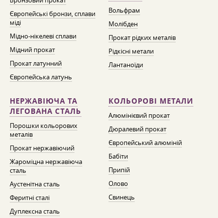
Бронзовий прокат
Вольфрам
Європейські бронзи, сплави
міді
Молібден
Мідно-нікелеві сплави
Прокат рідких металів
Мідний прокат
Рідкісні метали
Прокат латунний
Лантаноїди
Європейська латунь
НЕРЖАВІЮЧА ТА
КОЛЬОРОВІ МЕТАЛИ
ЛЕГОВАНА СТАЛЬ
Алюмінієвий прокат
Порошки кольорових
Дюралевий прокат
металів
Європейський алюміній
Прокат нержавіючий
Бабіти
Жароміцна нержавіюча
Припій
сталь
Олово
Аустенітна сталь
Свинець
Феритні сталі
Дуплексна сталь