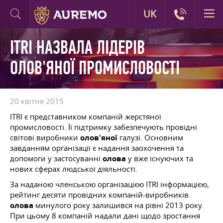
UK
ITRI НАЗВАЛА ЛІДЕРІВ
ОЛОВ'ЯНОЇ ПРОМИСЛОВОСТІ
20 квітня 2015
ITRI є представником компаній жерстяної
промисловості. Її підтримку забезпечують провідні
світові виробники
олов'яної
галузі. Основним
завданням організації є надання заохочення та
допомоги у застосуванні
олова
у вже існуючих та
нових сферах людської діяльності.
За наданою членською організацією ITRI інформацією,
рейтинг десяти провідних компаній-виробників
олова
минулого року залишився на рівні 2013 року.
При цьому 8 компаній надали дані щодо зростання