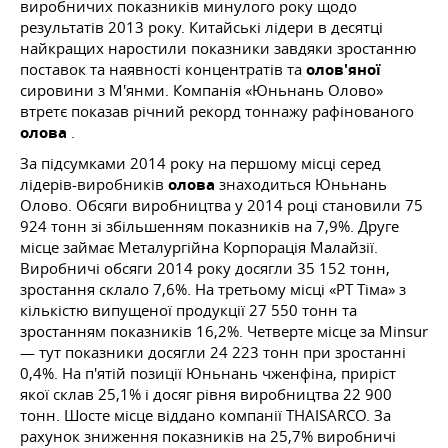
виробничих показників минулого року щодо
результатів 2013 року. Китайські лідери в десятці
найкращих наростили показники завдяки зростанню
поставок та наявності концентратів та
олов'яної
сировини з М'янми. Компанія «Юньнань Олово»
втретє показав річний рекорд тоннажу рафінованого
олова
.
За підсумками 2014 року на першому місці серед
лідерів-виробників
олова
знаходиться Юньнань
Олово. Обсяги виробництва у 2014 році становили 75
924 тонн зі збільшенням показників на 7,9%. Друге
місце займає Металургійна Корпорація Малайзії.
Виробничі обсяги 2014 року досягли 35 152 тонн,
зростання склало 7,6%. На третьому місці «РТ Тіма» з
кількістю випущеної продукції 27 550 тонн та
зростанням показників 16,2%. Четверте місце за Minsur
— тут показники досягли 24 223 тонн при зростанні
0,4%. На п'ятій позиції Юньнань чженфіна, приріст
якої склав 25,1% і досяг рівня виробництва 22 900
тонн. Шосте місце віддано компанії THAISARCO. За
рахунок зниження показників на 25,7% виробничі