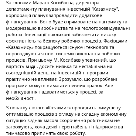
За словами Марата Косибаєва, директора
департаменту планування інвестицій "Казахмису",
корпорація планує запровадити додаткове
фінансування. Воно буде спрямоване на підтримку та
модернізацію виробництва та на геологорозвідувальні
роботи. Інвестиції покликані забезпечити високу
ефективність та безпеку робочих процесів. Фахівцями
«Казахмису» покращуються існуючі технології та
впроваджуються нові системи виконання робочих
процесів. При цьому М. Косибаєв упевнений, що
вартість
міді
, досить низька та нестабільна на
сьогоднішній день, на інвестиційні програми
практично не впливає. Зрозуміло, що розроблені
програми можуть вимагати певних правок. Але
фінансування надаватиметься у процесі, за
необхідності.
З початку лютого «Казахмис» проводить вимушену
оптимізацію процесів з огляду на складну економічну
ситуацію. Однак масові скорочення робітникам не
загрожують, хоча деякі нерентабельні підприємства
тимчасово припинять свою роботу.