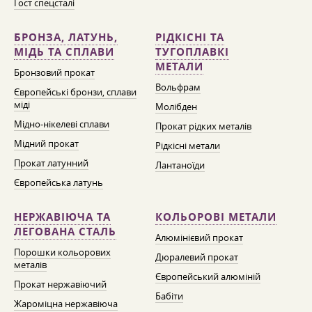
Гост спецсталі
БРОНЗА, ЛАТУНЬ,
РІДКІСНІ ТА
МІДЬ ТА СПЛАВИ
ТУГОПЛАВКІ
МЕТАЛИ
Бронзовий прокат
Вольфрам
Європейські бронзи, сплави
міді
Молібден
Мідно-нікелеві сплави
Прокат рідких металів
Мідний прокат
Рідкісні метали
Прокат латунний
Лантаноїди
Європейська латунь
НЕРЖАВІЮЧА ТА
КОЛЬОРОВІ МЕТАЛИ
ЛЕГОВАНА СТАЛЬ
Алюмінієвий прокат
Порошки кольорових
Дюралевий прокат
металів
Європейський алюміній
Прокат нержавіючий
Бабіти
Жароміцна нержавіюча