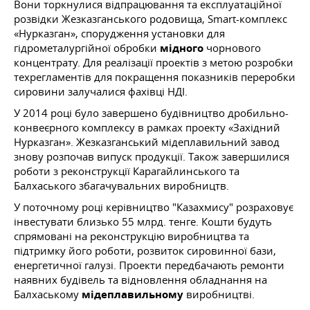
Вони торкнулися відпрацювання та експлуатаційної
розвідки Жезказганського родовища, Smart-комплекс
«Нурказган», спорудження установки для
гідрометалургійної обробки
мідного
чорнового
концентрату. Для реалізації проектів з метою розробки
техрегламентів для покращення показників переробки
сировини залучалися фахівці НДІ.
У 2014 році було завершено будівництво дробильно-
конвеєрного комплексу в рамках проекту «Західний
Нурказган». Жезказганський мідеплавильний завод
знову розпочав випуск продукції. Також завершилися
роботи з реконструкції Карагайлинського та
Балхаського збагачувальних виробництв.
У поточному році керівництво "Казахмису" розраховує
інвестувати близько 55 млрд. тенге. Кошти будуть
спрямовані на реконструкцію виробництва та
підтримку його роботи, розвиток сировинної бази,
енергетичної галузі. Проекти передбачають ремонти
наявних будівель та відновлення обладнання на
Балхаському
мідеплавильному
виробництві.