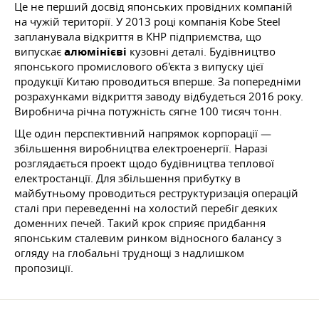
Це не перший досвід японських провідних компаній
на чужій території. У 2013 році компанія Kobe Steel
запланувала відкриття в КНР підприємства, що
випускає
алюмінієві
кузовні деталі. Будівництво
японського промислового об'єкта з випуску цієї
продукції Китаю проводиться вперше. За попередніми
розрахунками відкриття заводу відбудеться 2016 року.
Виробнича річна потужність сягне 100 тисяч тонн.
Ще один перспективний напрямок корпорації —
збільшення виробництва електроенергії. Наразі
розглядається проект щодо будівництва теплової
електростанції. Для збільшення прибутку в
майбутньому проводиться реструктуризація операцій
сталі при переведенні на холостий перебіг деяких
доменних печей. Такий крок сприяє придбання
японським сталевим ринком відносного балансу з
огляду на глобальні труднощі з надлишком
пропозиції.