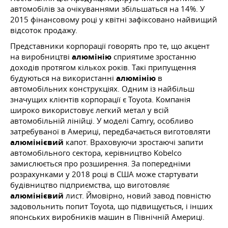
автомобілів за очікуваннями збільшаться на 14%. У
2015 фінансовому році у квітні зафіксовано найвищий
відсоток продажу.
Представники корпорації говорять про те, що акцент
на виробництві
алюмінію
сприятиме зростанню
доходів протягом кількох років. Такі припущення
будуються на використанні
алюмінію
в
автомобільних конструкціях. Одним із найбільш
значущих клієнтів корпорації є Toyota. Компанія
широко використовує легкий метал у всій
автомобільній лінійці. У моделі Camry, особливо
затребуваної в Америці, передбачається виготовляти
алюмінієвий
капот. Враховуючи зростаючі запити
автомобільного сектора, керівництво Kobelco
замислюється про розширення. За попередніми
розрахунками у 2018 році в США може стартувати
будівництво підприємства, що виготовляє
алюмінієвий
лист. Ймовірно, новий завод повністю
задовольнить попит Toyota, що підвищується, і інших
японських виробників машин в Північній Америці.