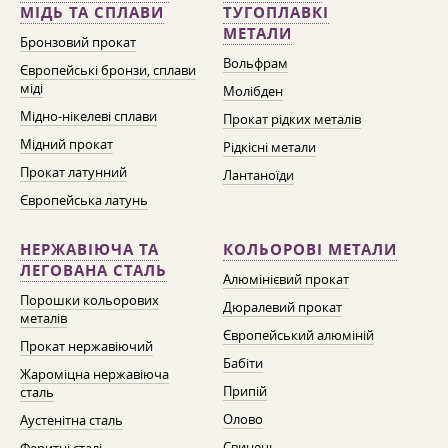
МІДЬ ТА СПЛАВИ
ТУГОПЛАВКІ
МЕТАЛИ
Бронзовий прокат
Вольфрам
Європейські бронзи, сплави
міді
Молібден
Мідно-нікелеві сплави
Прокат рідких металів
Мідний прокат
Рідкісні метали
Прокат латунний
Лантаноїди
Європейська латунь
НЕРЖАВІЮЧА ТА
КОЛЬОРОВІ МЕТАЛИ
ЛЕГОВАНА СТАЛЬ
Алюмінієвий прокат
Порошки кольорових
Дюралевий прокат
металів
Європейський алюміній
Прокат нержавіючий
Бабіти
Жароміцна нержавіюча
Припій
сталь
Олово
Аустенітна сталь
Свинець