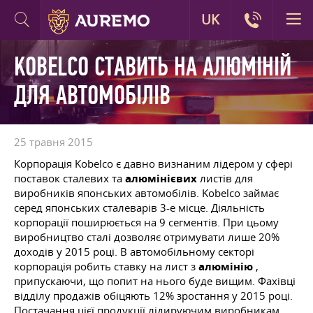
UK
KOBELCO СТАВИТЬ НА АЛЮМІНІЙ
ДЛЯ АВТОМОБІЛІВ
25 травня 2015
Корпорація Kobelco є давно визнаним лідером у сфері
поставок сталевих та
алюмінієвих
листів для
виробників японських автомобілів. Kobelco займає
серед японських сталеварів 3-е місце. Діяльність
корпорації поширюється на 9 сегментів. При цьому
виробництво сталі дозволяє отримувати лише 20%
доходів у 2015 році. В автомобільному секторі
корпорація робить ставку на лист з
алюмінію
,
припускаючи, що попит на нього буде вищим. Фахівці
відділу продажів обіцяють 12% зростання у 2015 році.
Постачання цієї продукції лідируючим виробникам