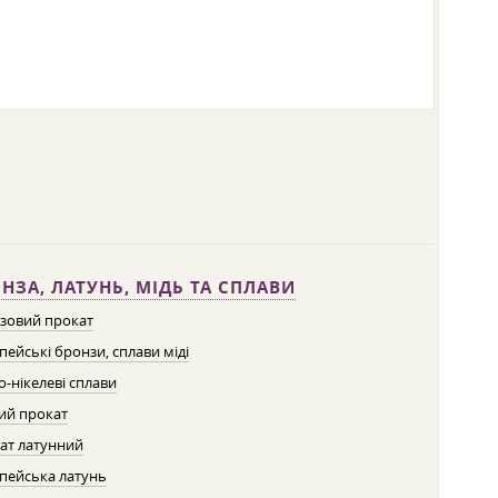
НЗА, ЛАТУНЬ, МІДЬ ТА СПЛАВИ
зовий прокат
пейські бронзи, сплави міді
о-нікелеві сплави
ий прокат
ат латунний
пейська латунь