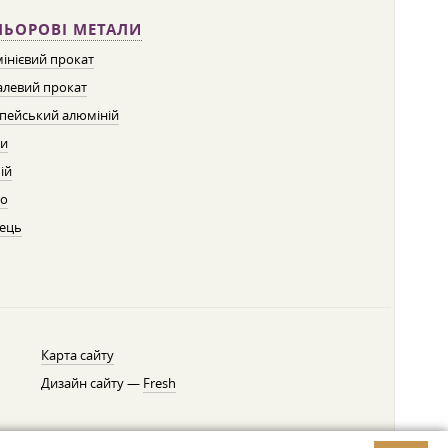
ЛЬОРОВІ МЕТАЛИ
інієвий прокат
левий прокат
пейський алюміній
ти
ій
о
ець
Карта сайту
Дизайн сайту —
Fresh