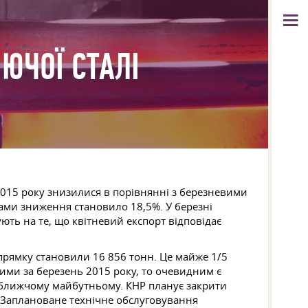
ЮЧОЇ СТАЛІ
 2015 року знизилися в порівнянні з березневими
нами зниження становило 18,5%. У березні
ють на те, що квітневий експорт відповідає
апрямку становили 16 856 тонн. Це майже 1/5
ними за березень 2015 року, то очевидним є
айближчому майбутньому. КНР планує закрити
. Заплановане технічне обслуговування