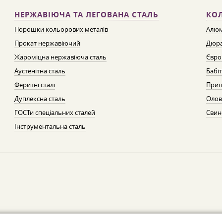
НЕРЖАВІЮЧА ТА ЛЕГОВАНА СТАЛЬ
КО
Порошки кольорових металів
Алюм
Прокат нержавіючий
Дюра
Жароміцна нержавіюча сталь
Євро
Аустенітна сталь
Бабі
Феритні сталі
Прип
Дуплексна сталь
Олов
ГОСТи спеціальних сталей
Свин
Інструментальна сталь