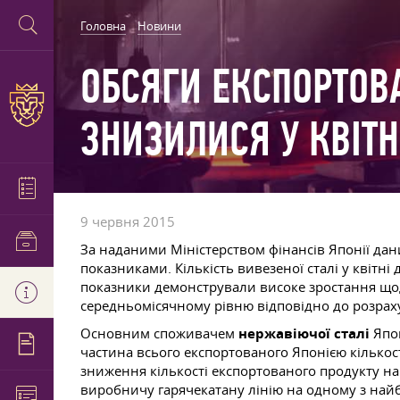
Головна
Новини
ОБСЯГИ ЕКСПОРТОВА
ЗНИЗИЛИСЯ У КВІТН
9 червня 2015
За наданими Міністерством фінансів Японії да
показниками. Кількість вивезеної сталі у квітн
показники демонстрували високе зростання щодо 
середньомісячному рівню відповідно до розраху
Основним споживачем
нержавіючої сталі
Япон
частина всього експортованого Японією кількос
зниження кількості експортованого продукту н
виробничу гарячекатану лінію на одному з на