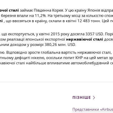
чої сталі
займає Південна Корея. У цю країну Японія відпра
 березня впали на 11,2%. На третьому місці за кількістю сп
лі
, що ввозяться в країну, склали в квітні 12 483 тонн. Це
що експортується, у квітні 2015 року досягла 3357 USD. Пор
ом реалізації японської експортної
нержавіючої сталі
дося
ьним доходом у розмірі 380,26 млн. USD.
лю. Відповідно зросте глобальна вартість нержавіючої сталі
бутньому дефіциті нікелю, оскільки попит КНР на цей метал 
жавіючої сталі найбільше впливатиме автомобілебудівний с
ПІЗНІШЕ
Представники «Airbus