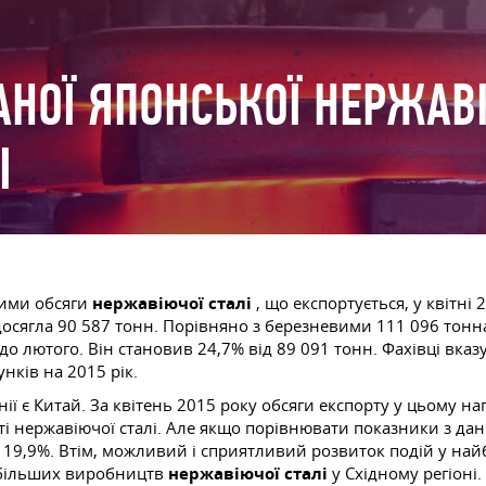
НОЇ ЯПОНСЬКОЇ НЕРЖАВІ
І
ними обсяги
нержавіючої сталі
, що експортується, у квітні
і досягла 90 587 тонн. Порівняно з березневими 111 096 тон
лютого. Він становив 24,7% від 89 091 тонн. Фахівці вказу
нків на 2015 рік.
ії є Китай. За квітень 2015 року обсяги експорту у цьому н
ті нержавіючої сталі. Але якщо порівнювати показники з да
а 19,9%. Втім, можливий і сприятливий розвиток подій у н
йбільших виробництв
нержавіючої сталі
у Східному регіоні