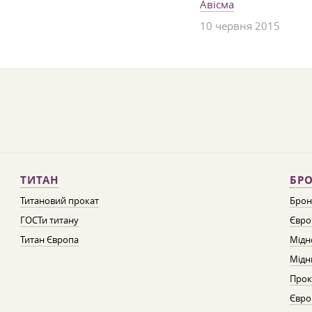
Авісма
10 червня 2015
ТИТАН
БРО
Титановий прокат
Брон
ГОСТи титану
Євро
Титан Європа
Мідн
Мідн
Прок
Євро