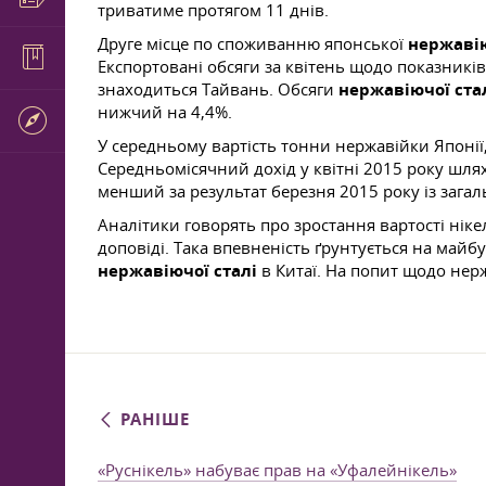
триватиме протягом 11 днів.
Друге місце по споживанню японської
нержавію
Експортовані обсяги за квітень щодо показників
знаходиться Тайвань. Обсяги
нержавіючої ста
нижчий на 4,4%.
У середньому вартість тонни нержавійки Японії, 
Середньомісячний дохід у квітні 2015 року шлях
менший за результат березня 2015 року із загал
Аналітики говорять про зростання вартості ніке
доповіді. Така впевненість ґрунтується на май
нержавіючої сталі
в Китаї. На попит щодо нер
РАНІШЕ
«Руснікель» набуває прав на «Уфалейнікель»