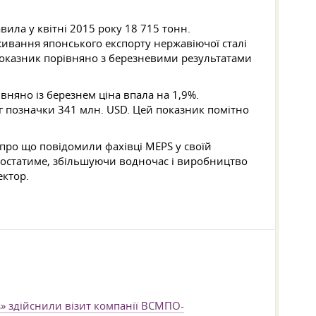
вила у квітні 2015 року 18 715 тонн.
оживання японського експорту нержавіючої сталі
й показник порівняно з березневими результатами
івняно із березнем ціна впала на 1,9%.
г позначки 341 млн. USD. Цей показник помітно
, про що повідомили фахівці MEPS у своїй
зростатиме, збільшуючи водночас і виробництво
ектор.
» здійснили візит компанії ВСМПО-