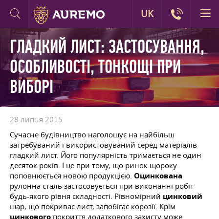
UK
ГЛАДКИЙ ЛИСТ: ЗАСТОСУВАННЯ,
ОСОБЛИВОСТІ, ТОНКОЩІ ПРИ
ВИБОРІ
28 липня 2015
Сучасне будівництво наголошує на найбільш
затребуваний і використовуваний серед матеріалів
гладкий лист. Його популярність тримається не один
десяток років. І це при тому, що ринок щороку
поповнюється новою продукцією.
Оцинкована
рулонна сталь застосовується при виконанні робіт
будь-якого рівня складності. Рівномірний
цинковий
шар, що покриває лист, запобігає корозії. Крім
цинкового
покриття додаткового захисту може