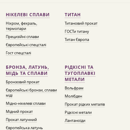
НІКЕЛЕВІ СПЛАВИ
ТИТАН
Ніхром, фехраль,
Титановий прокат
термопари
ГОСТи титану
Прецизійні сплави
Титан Європа
Європейські спецсталі
Гост спецсталі
БРОНЗА, ЛАТУНЬ,
РІДКІСНІ ТА
МІДЬ ТА СПЛАВИ
ТУГОПЛАВКІ
МЕТАЛИ
Бронзовий прокат
Вольфрам
Європейські бронзи, сплави
міді
Молібден
Мідно-нікелеві сплави
Прокат рідких металів
Мідний прокат
Рідкісні метали
Прокат латунний
Лантаноїди
Європейська латунь