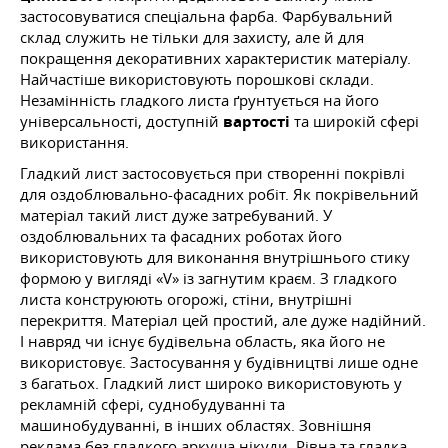
застосовуватися спеціальна фарба. Фарбувальний
склад служить не тільки для захисту, але й для
покращення декоративних характеристик матеріалу.
Найчастіше використовують порошкові склади.
Незамінність гладкого листа ґрунтується на його
універсальності, доступній
вартості
та широкій сфері
використання.
Гладкий лист застосовується при створенні покрівлі
для оздоблювально-фасадних робіт. Як покрівельний
матеріал такий лист дуже затребуваний. У
оздоблювальних та фасадних роботах його
використовують для виконання внутрішнього стику
формою у вигляді «V» із загнутим краєм. З гладкого
листа конструюють огорожі, стіни, внутрішні
перекриття. Матеріал цей простий, але дуже надійний.
І навряд чи існує будівельна область, яка його не
використовує. Застосування у будівництві лише одне
з багатьох. Гладкий лист широко використовують у
рекламній сфері, суднобудуванні та
машинобудуванні, в інших областях. Зовнішня
реклама без гладкого аркуша нікуди. Рівна та гладка