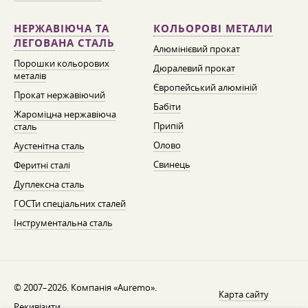
НЕРЖАВІЮЧА ТА
КОЛЬОРОВІ МЕТАЛИ
ЛЕГОВАНА СТАЛЬ
Алюмінієвий прокат
Порошки кольорових
Дюралевий прокат
металів
Європейський алюміній
Прокат нержавіючий
Бабіти
Жароміцна нержавіюча
Припій
сталь
Олово
Аустенітна сталь
Свинець
Феритні сталі
Дуплексна сталь
ГОСТи спеціальних сталей
Інструментальна сталь
© 2007–2026. Компанія «Auremo».
Карта сайту
Рекивізити