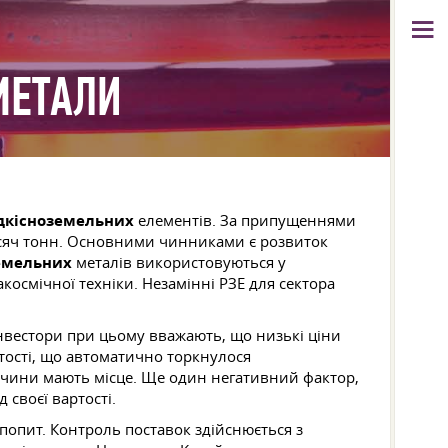
МЕТАЛИ
дкісноземельних
елементів. За припущеннями
тисяч тонн. Основними чинниками є розвиток
емельних
металів використовуються у
осмічної техніки. Незамінні РЗЕ для сектора
інвестори при цьому вважають, що низькі ціни
ртості, що автоматично торкнулося
 причини мають місце. Ще один негативний фактор,
 своєї вартості.
попит. Контроль поставок здійснюється з