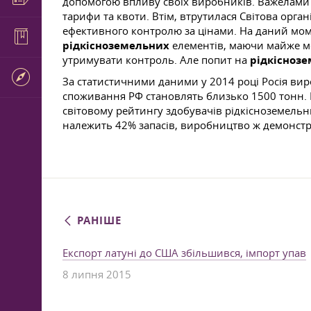
допомогою впливу своїх виробників. Важелами у
тарифи та квоти. Втім, втрутилася Світова орга
ефективного контролю за цінами. На даний моме
рідкісноземельних
елементів, маючи майже мо
утримувати контроль. Але попит на
рідкісноз
За статистичними даними у 2014 році Росія в
споживання РФ становлять близько 1500 тонн. Що
світовому рейтингу здобувачів рідкісноземельн
належить 42% запасів, виробництво ж демонстру
РАНІШЕ
Експорт латуні до США збільшився, імпорт упав
8 липня 2015