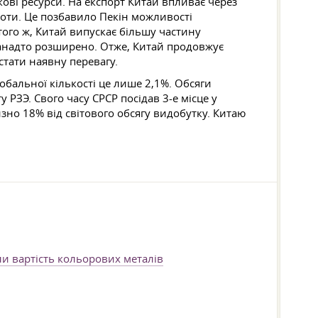
ові ресурси. На експорт Китай впливає через
квоти. Це позбавило Пекін можливості
ого ж, Китай випускає більшу частину
занадто розширено. Отже, Китай продовжує
стати наявну перевагу.
лобальної кількості це лише 2,1%. Обсяги
РЗЭ. Свого часу СРСР посідав 3-е місце у
зно 18% від світового обсягу видобутку. Китаю
ли вартість кольорових металів