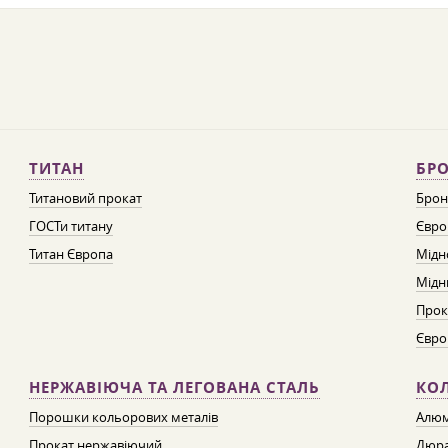
ТИТАН
БРО
Титановий прокат
Брон
ГОСТи титану
Євро
Титан Європа
Мідн
Мідн
Прок
Євро
НЕРЖАВІЮЧА ТА ЛЕГОВАНА СТАЛЬ
КО
Порошки кольорових металів
Алюм
Прокат нержавіючий
Дюра