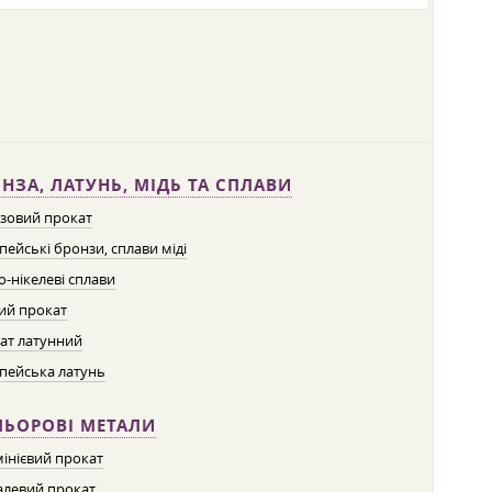
НЗА, ЛАТУНЬ, МІДЬ ТА СПЛАВИ
зовий прокат
пейські бронзи, сплави міді
о-нікелеві сплави
ий прокат
ат латунний
пейська латунь
ЛЬОРОВІ МЕТАЛИ
інієвий прокат
левий прокат