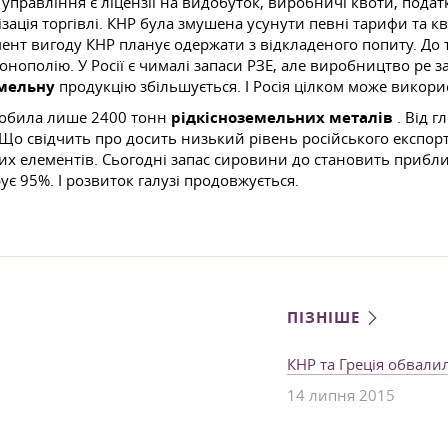
правління є ліцензії на видобуток, виробничі квоти, податк
нізація торгівлі. КНР була змушена усунути певні тарифи та 
нт вигоду КНР планує одержати з відкладеного попиту. До т
нополію. У Росії є чималі запаси РЗЕ, але виробництво ре 
емельну
продукцію збільшується. І Росія цілком може викори
иробила лише 2400 тонн
рідкісноземельних металів
. Від г
 свідчить про досить низький рівень російського експорту 
их елементів. Сьогодні запас сировини до становить прибли
є 95%. І розвиток галузі продовжується.
ПІЗНІШЕ
КНР та Греція обвали
14 липня 2015