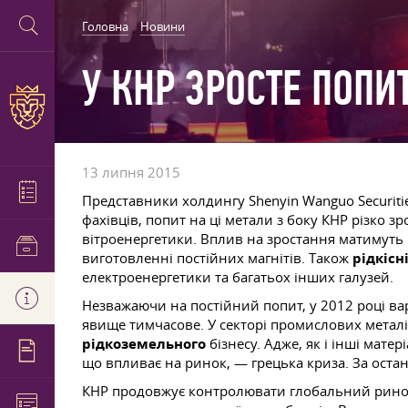
Головна
Новини
У КНР ЗРОСТЕ ПОПИ
13 липня 2015
Представники холдингу Shenyin Wanguo Securit
фахівців, попит на ці метали з боку КНР різко
вітроенергетики. Вплив на зростання матимуть 
виготовленні постійних магнітів. Також
рідкісн
електроенергетики та багатьох інших галузей.
Незважаючи на постійний попит, у 2012 році ва
явище тимчасове. У секторі промислових металів
рідкоземельного
бізнесу. Адже, як і інші мате
що впливає на ринок, — грецька криза. За остан
КНР продовжує контролювати глобальний рин