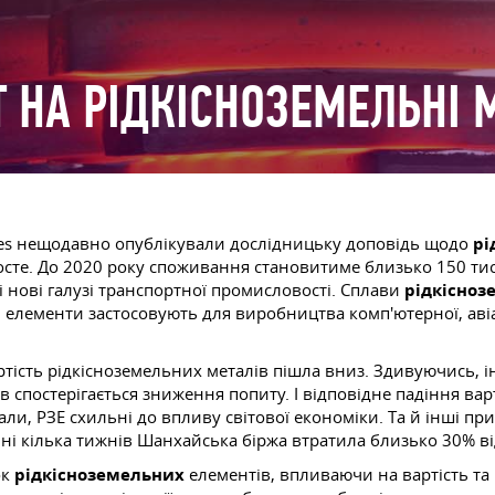
Т НА РІДКІСНОЗЕМЕЛЬНІ 
ies нещодавно опублікували дослідницьку доповідь щодо
рі
 зросте. До 2020 року споживання становитиме близько 150 
і нові галузі транспортної промисловості. Сплави
рідкісноз
і
елементи застосовують для виробництва комп'ютерної, авіак
ртість рідкісноземельних металів пішла вниз. Здивуючись, 
 спостерігається зниження попиту. І відповідне падіння ва
ріали, РЗЕ схильні до впливу світової економіки. Та й інші
ні кілька тижнів Шанхайська біржа втратила близько 30% від
ок
рідкісноземельних
елементів, впливаючи на вартість та 