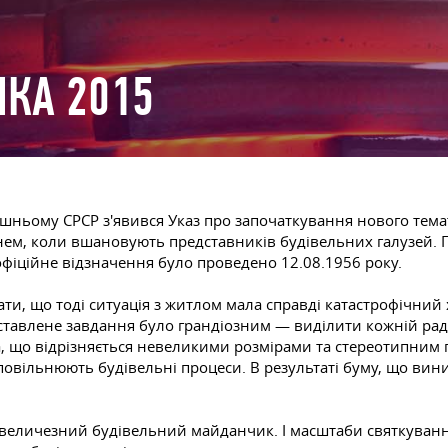
ИКА 2015
шньому СРСР з'явився Указ про започаткування нового темат
днем, коли вшановують представників будівельних галузей. П
 офіційне відзначення було проведено
12.08.1956
року.
ятати, що тоді ситуація з житлом мала справді катастрофічни
оставлене завдання було грандіозним — виділити кожній рад
ла, що відрізняється невеликими розмірами та стереотипним
повільнюють будівельні процеси. В результаті буму, що вин
 величезний будівельний майданчик. І масштаби святкування