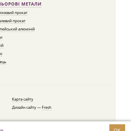
ЛЬОРОВІ МЕТАЛИ
інієвий прокат
левий прокат
пейський алюміній
ти
ій
о
ець
Карта сайту
Дизайн сайту —
Fresh
ie
.
OK