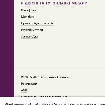
РІДКІСНІ ТА ТУГОПЛАВКІ МЕТАЛИ
Вольфрам
Молібден
Прокат рідких металів
Рідкісні метали
Лантаноїди
© 2007–2026. Компанія «Auremo».
Рекивізити
AGB
Повідомлення про відкликання
Захист даних
Відвідуючи цей сайт, ви приймаєте програму використан