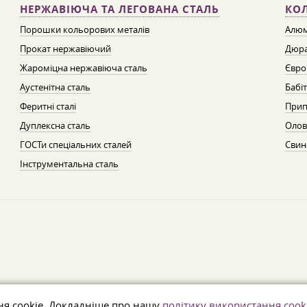
НЕРЖАВІЮЧА ТА ЛЕГОВАНА СТАЛЬ
КО
Порошки кольорових металів
Алюм
Прокат нержавіючий
Дюра
Жароміцна нержавіюча сталь
Євро
Аустенітна сталь
Бабі
Феритні сталі
Прип
Дуплексна сталь
Олов
ГОСТи спеціальних сталей
Свин
Інструментальна сталь
ня cookie. Докладніше про нашу
політику використання cook