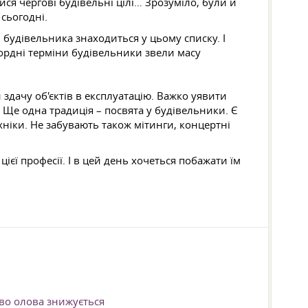
ся чергові будівельні цілі… Зрозуміло, були й
 сьогодні.
ь будівельника знаходиться у цьому списку. І
ордні терміни будівельники звели масу
 здачу об'єктів в експлуатацію. Важко уявити
 Ще одна традиція – посвята у будівельники. Є
ніки. Не забувають також мітинги, концертні
єї професії. І в цей день хочеться побажати їм
во олова знижується