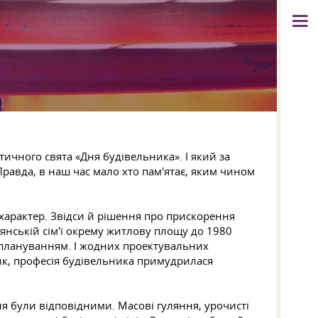
ичного свята «Дня будівельника». І який за
равда, в наш час мало хто пам'ятає, яким чином
й характер. Звідси й рішення про прискорення
янській сім'ї окрему житлову площу до 1980
 плануванням. І жодних проектувальних
ик, професія будівельника примудрилася
 були відповідними. Масові гуляння, урочисті