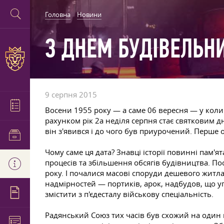
Головна
Новини
З ДНЕМ БУДІВЕЛЬН
9 серпня 2015
Восени 1955 року — а саме 06 вересня — у коли
рахунком рік 2а неділя серпня стає святковим 
він з'явився і до чого був приурочений. Перше
Чому саме ця дата? Знавці історії повинні пам'
процесів та збільшення обсягів будівництва. П
року. І почалися масові споруди дешевого жит
надмірностей — портиків, арок, надбудов, що у
змістити з п'єдесталу військову спеціальність.
Радянський Союз тих часів був схожий на один