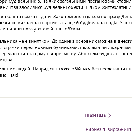
Збори будівельників, на яких загальними постановами ставили
вництва зводилися будівельні об'єкти, цілком життєздатні й
вяткові та пам'ятні дати. Закономірно і цілком по праву Ден
е лише визначна спортивна, а ще й будівельна подія. У рек
алишивши поза увагою й інші об'єкти.
вельника не є винятком. До однієї з основних можна віднести
ної стрічки перед новими будинками, школами чи лікарнями.
передається кращому підприємству. Або ходи будівельної тех
ицтва.
льних людей. Навряд світ може обійтися без представників ці
чинаннях!
ПІЗНІШЕ
Індонезія: виробницт