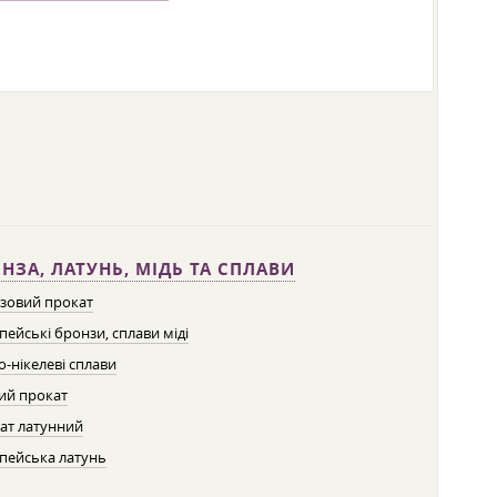
НЗА, ЛАТУНЬ, МІДЬ ТА СПЛАВИ
зовий прокат
пейські бронзи, сплави міді
о-нікелеві сплави
ий прокат
ат латунний
пейська латунь