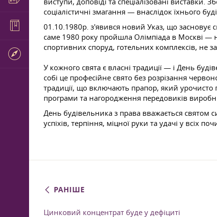
виступи, доповіді та спеціалізовані виставки. 
соціалістичні змагання — внаслідок їхнього буді
01.10.1980р. з'явився новий Указ, що засновує с
саме 1980 року пройшла Олімпіада в Москві — н
спортивних споруд, готельних комплексів, не з
У кожного свята є власні традиції — і День буді
собі це професійне свято без розрізання черво
традиції, що включають прапор, який урочисто 
програми та нагородження передовиків виробн
День будівельника з права вважається святом си
успіхів, терпіння, міцної руки та удачі у всіх по
РАНІШЕ
Цинковий концентрат буде у дефіциті