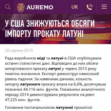
UK
У США ЗНИЖУЮТЬСЯ ОБСЯГИ
ІМПОРТУ ПРОКАТУ ЛАТУНІ
26 серпня 2015
Рада виробників
міді
та
латуні
в США опублікувала
останні статистичні дані. Відповідно до них обсяги
імпортованого прокату
латуні
у червні 2015 року
помітно знизилися. Експорт демонструє невисокий
рівень падіння. За наявними даними, кількість
імпорту
латунного
прокату впала на 6,6%, досягнувши
позначки 44,116 млн. фунтів. Показники аналогічного
періоду 2014 демонстрували результати на рівні
47,225 млн. фунтів.
Головним постачальником
латунної
прокатної