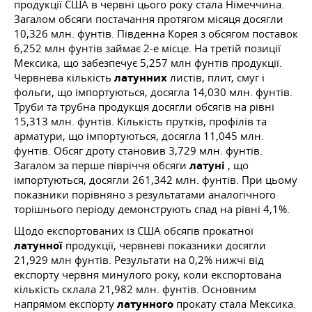
продукції США в червні цього року стала Німеччина.
Загалом обсяги постачання протягом місяця досягли
10,326 млн. фунтів. Південна Корея з обсягом поставок
6,252 млн фунтів займає 2-е місце. На третій позиції
Мексика, що забезпечує 5,257 млн фунтів продукції.
Червнева кількість
латунних
листів, плит, смуг і
фольги, що імпортуються, досягла 14,030 млн. фунтів.
Труби та трубна продукція досягли обсягів на рівні
15,313 млн. фунтів. Кількість прутків, профілів та
арматури, що імпортуються, досягла 11,045 млн.
фунтів. Обсяг дроту становив 3,729 млн. фунтів.
Загалом за перше півріччя обсяги
латуні
, що
імпортуються, досягли 261,342 млн. фунтів. При цьому
показники порівняно з результатами аналогічного
торішнього періоду демонструють спад на рівні 4,1%.
Щодо експортованих із США обсягів прокатної
латунної
продукції, червневі показники досягли
21,929 млн фунтів. Результати на 0,2% нижчі від
експорту червня минулого року, коли експортована
кількість склала 21,982 млн. фунтів. Основним
напрямом експорту
латунного
прокату стала Мексика.