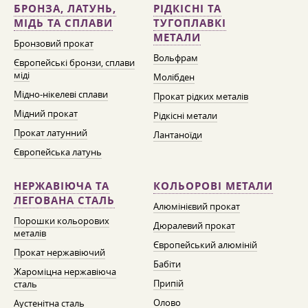
БРОНЗА, ЛАТУНЬ,
РІДКІСНІ ТА
МІДЬ ТА СПЛАВИ
ТУГОПЛАВКІ
МЕТАЛИ
Бронзовий прокат
Вольфрам
Європейські бронзи, сплави
міді
Молібден
Мідно-нікелеві сплави
Прокат рідких металів
Мідний прокат
Рідкісні метали
Прокат латунний
Лантаноїди
Європейська латунь
НЕРЖАВІЮЧА ТА
КОЛЬОРОВІ МЕТАЛИ
ЛЕГОВАНА СТАЛЬ
Алюмінієвий прокат
Порошки кольорових
Дюралевий прокат
металів
Європейський алюміній
Прокат нержавіючий
Бабіти
Жароміцна нержавіюча
Припій
сталь
Олово
Аустенітна сталь