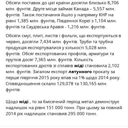
Обсяги поставок до цієї країни досягли близько 8,706
млн. фунтів. Друге місце займає Канада – 5,557 млн.
фунтів. Також постачання йшло у напрямку КНР на
рівні 1,385 млн. фунтів, Південної Кореї з 1,104 млн.
фунтів та Саудівська Аравія - 1,216 млн. фунтів.
Обсяги смуг, плит, листів і фольги, що експортуються в
червні, досягли 7,434 млн. фунтів. Труби та трубна
продукція експортувалися у кількості 5,028 млн.
фунтів. Обсяг експортованих профілів, арматури та
прутків досяг 7,365 млн. фунтів. Кількість
експортованих дротів зі сплавів
міді
становила 2,102
млн. фунтів. Загалом експорт
латунного
прокату за
перше півріччя 2015 року впав на 1% щодо 2014 року.
Співвідношення склало 129,078 та 130,165 млн.
фунтів.
Щодо
міді
, то за 6місячний період метал демонструє
надлишок на рівні 151 000 тонн. При цьому за повний
2014 рік надлишок становив 295 000 тонн.