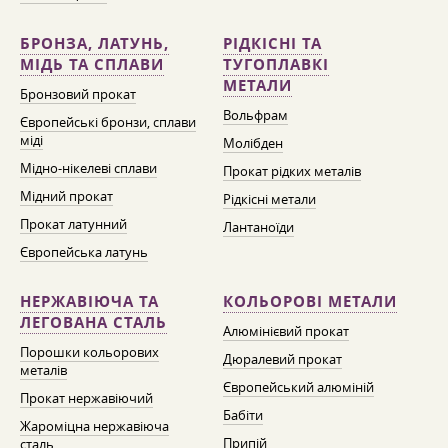
БРОНЗА, ЛАТУНЬ,
РІДКІСНІ ТА
МІДЬ ТА СПЛАВИ
ТУГОПЛАВКІ
МЕТАЛИ
Бронзовий прокат
Вольфрам
Європейські бронзи, сплави
міді
Молібден
Мідно-нікелеві сплави
Прокат рідких металів
Мідний прокат
Рідкісні метали
Прокат латунний
Лантаноїди
Європейська латунь
НЕРЖАВІЮЧА ТА
КОЛЬОРОВІ МЕТАЛИ
ЛЕГОВАНА СТАЛЬ
Алюмінієвий прокат
Порошки кольорових
Дюралевий прокат
металів
Європейський алюміній
Прокат нержавіючий
Бабіти
Жароміцна нержавіюча
Припій
сталь