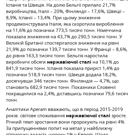
Іспанія та Швеція. На долю Бельгії припало 21,7%
виробництва, Італії – 20%, Фінляндії – 17,6%, Швеції –
8,9%, Іспанії – 13,4%. При цьому зниження
продемонструвала Італія, яка скоротила вироблення
на 11,6% до позначки 773,5 тисячі тонн. Німеччина
показала зниження на 43,7% до 290,5 тисячі тонн. У
Великій Британії спостерігалося зниження на рівні
21,9% до позначки 139,7 тисячі тонн. У Франції – 8,6%,
до рівня 163,3 тисячі тонн. Бельгія наростила
виробничі обсяги
нержавіючої сталі
на 10,1% до
841,9 тисячі тонн. Іспанія показала приріст 1,4% до
позначки 518,9 тисяч тонн. Швеція додала 18,2%,
досягнувши 346 тисяч тонн. Фінляндія — 4,7%, що
становить 682,9 тисячі тонн. Показники Словенії
покращилися на 2,4%, діставшись позначки 79,6 тисяч
тонн.
Аналітики Aperam вважають, що в період 2015-2019
років. світове споживання
нержавіючої сталі
зросте.
Річний темп зростання вони пророкують на рівні 4%.
За припущеннями попит на метал у найближчу
п'ятирічку додасть щороку 1% у Європі. Щодо