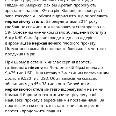
Південної Америки фахівці Aperam пророкують
зростання на рівні 3% на рік. Відповідно зростуть і
завантажувальні обсяги підприємств, що виробляють
нержавіючу сталь
. За результатами 2014 року
глобальне споживання нержавіючої сталі зросло на
5%. Основним чинником стало збільшення попиту з
боку КНР. Сама Aperam входить до лав лідерів з
виробництва
нержавіючого
плоского прокату.
Потужності компанії становлять близько 2 млн тонн
продукції на рік.
При цьому в останніх числах серпня вартість
готівкового
нікелю
на Лондонській біржі впала до
9,475 тис. USD. Ціна металу з 3-місячним постачанням
досягла 9,520 тис. USD. Обсяг запасів на складах
збільшився до 454,38 тис. тонн. Виробники
нержавіючої сталі
миттєво відреагували на зміни.
Компанії Європи значно знизили ціну легуючої
надбавки прокату з вересневими постачаннями. За
прогнозами експертів, в останніх числах вересня
вартість продовжить падіння.