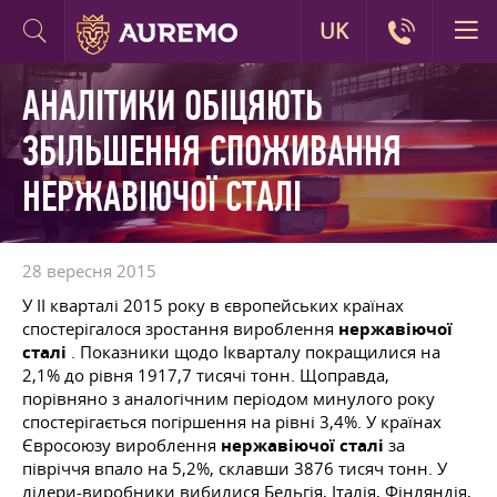
UK
АНАЛІТИКИ ОБІЦЯЮТЬ
ЗБІЛЬШЕННЯ СПОЖИВАННЯ
НЕРЖАВІЮЧОЇ СТАЛІ
28 вересня 2015
У ІІ кварталі 2015 року в європейських країнах
спостерігалося зростання вироблення
нержавіючої
сталі
. Показники щодо Iкварталу покращилися на
2,1% до рівня 1917,7 тисячі тонн. Щоправда,
порівняно з аналогічним періодом минулого року
спостерігається погіршення на рівні 3,4%. У країнах
Євросоюзу вироблення
нержавіючої сталі
за
півріччя впало на 5,2%, склавши 3876 тисяч тонн. У
лідери-виробники вибилися Бельгія, Італія, Фінляндія,