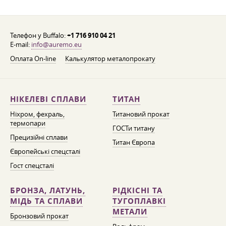
Телефон у Buffalo:
+1 716 910 04 21
E-mail:
info@auremo.eu
Оплата On-line
Калькулятор металопрокату
НІКЕЛЕВІ СПЛАВИ
ТИТАН
Ніхром, фехраль,
Титановий прокат
термопари
ГОСТи титану
Прецизійні сплави
Титан Європа
Європейські спецсталі
Гост спецсталі
БРОНЗА, ЛАТУНЬ,
РІДКІСНІ ТА
МІДЬ ТА СПЛАВИ
ТУГОПЛАВКІ
МЕТАЛИ
Бронзовий прокат