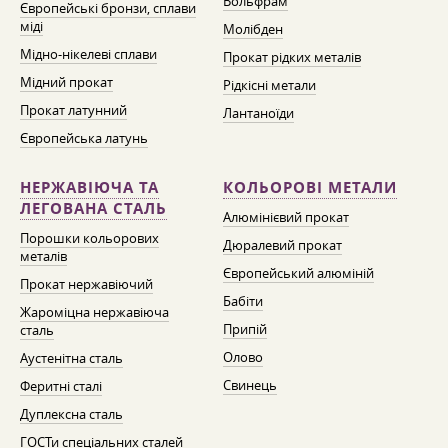
Вольфрам
Європейські бронзи, сплави
міді
Молібден
Мідно-нікелеві сплави
Прокат рідких металів
Мідний прокат
Рідкісні метали
Прокат латунний
Лантаноїди
Європейська латунь
НЕРЖАВІЮЧА ТА
КОЛЬОРОВІ МЕТАЛИ
ЛЕГОВАНА СТАЛЬ
Алюмінієвий прокат
Порошки кольорових
Дюралевий прокат
металів
Європейський алюміній
Прокат нержавіючий
Бабіти
Жароміцна нержавіюча
Припій
сталь
Олово
Аустенітна сталь
Свинець
Феритні сталі
Дуплексна сталь
ГОСТи спеціальних сталей