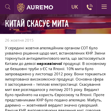
UK
КИТАЙ СКАСУЄ МИТА
26 жовтня 2015
У середині жовтня апеляційним органом СОТ було
ухвалено рішення щодо мит, встановлених КНР. Зміни
торкнуться антидемпінгового мита, що застосовується
Китаєм до деякої
нержавіючої
продукції. В основному
це безшовні труби з ЄС та Японії. 10% мита було
запроваджено у листопаді 2012 року. Вони торкаються
імпортованої високоякісної продукції. Основна сфера
її застосування – теплові електростанції. Скасування
мит вже розглядалося у лютому 2015 року. Вердикт
було прийнято на користь Євросоюзу та Японії. Проте
представниками КНР було подано апеляцію. Мабуть,
даремно — жовтневий вердикт значно суворіший.
Раніше КНР, виправдовуючи введення мит, говорив