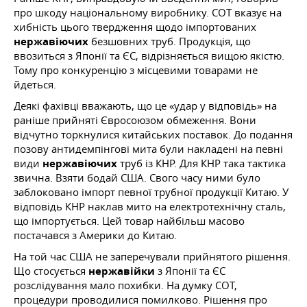
про шкоду національному виробнику. СОТ вказує на
хибність цього твердження щодо імпортованих
нержавіючих
безшовних труб. Продукція, що
ввозиться з Японії та ЄС, відрізняється вищою якістю.
Тому про конкуренцію з місцевими товарами не
йдеться.
Деякі фахівці вважають, що це «удар у відповідь» на
раніше прийняті Євросоюзом обмеження. Вони
відчутно торкнулися китайських поставок. До подання
позову антидемпінгові мита були накладені на певні
види
нержавіючих
труб із КНР. Для КНР така тактика
звична. Взяти бодай США. Свого часу ними було
заблоковано імпорт певної трубної продукції Китаю. У
відповідь КНР наклав мито на електротехнічну сталь,
що імпортується. Цей товар найбільш масово
постачався з Америки до Китаю.
На той час США не заперечували прийнятого рішення.
Що стосується
нержавійки
з Японії та ЄС
розслідування мало похибки. На думку СОТ,
процедури проводилися помилково. Рішення про