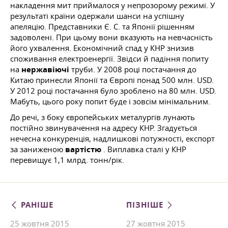
накладення мит приймалося у непрозорому режимі. У
результаті країни одержали шанси на успішну
апеляцію.
Представники Є. С.
та Японії рішенням
задоволені. При цьому вони вказують на невчасність
його ухвалення. Економічний спад у КНР знизив
споживання електроенергії. Звідси й падіння попиту
на
нержавіючі
труби. У 2008 році постачання до
Китаю принесли Японії та Європі понад 500 млн. USD.
У 2012 році постачання було зроблено на 80 млн. USD.
Мабуть, цього року попит буде і зовсім мінімальним.
До речі, з боку європейських металургів лунають
постійно звинувачення на адресу КНР. Згадується
нечесна конкуренція, надлишкові потужності, експорт
за заниженою
вартістю
. Виплавка сталі у КНР
перевищує 1,1 млрд. тонн/рік.
РАНІШЕ
ПІЗНІШЕ
25 жовтня 2015
27 жовтня 2015