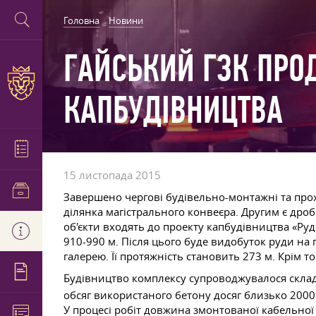
Головна
Новини
ГАЙСЬКИЙ ГЗК ПРО
КАПБУДІВНИЦТВА
15 листопада 2015
Завершено чергові будівельно-монтажні та прох
ділянка магістрального конвеєра. Другим є дро
об'єкти входять до проекту капбудівництва «Ру
910-990 м. Після цього буде видобуток руди н
галерею. Її протяжність становить 273 м. Крім 
Будівництво комплексу супроводжувалося склад
обсяг використаного бетону досяг близько 200
У процесі робіт довжина змонтованої кабельної