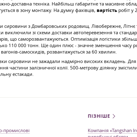
нтажно-доставна техніка. Найбільш габаритне та масивне обл
тується в зону монтажу. На думку фахівців,
вартість
робіт у 
ки сировини з Домбаровських родовищ. Лівобережне, Літнє т
ки виключили зі схеми доставки автоперевезення та станда
ів, що саморозвантажуються. Оптимізація логістики збільш
зько 110 000 тонн. Ще один плюс - значне зменшення часу р
1 вагонів-самоскидів, розвантажується за 60 хвилин.
вки сировини не зажадали надмірно високих вкладень. Для 
я частини залізничної колії. 500-метрову ділянку змістили
льну естакади.
ПІЗНІШЕ
но-промислові
Компанія «Tangshan I
виробничі обсяги.