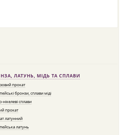
НЗА, ЛАТУНЬ, МІДЬ ТА СПЛАВИ
зовий прокат
пейські бронзи, сплави міді
о-нікелеві сплави
ий прокат
ат латунний
пейська латунь