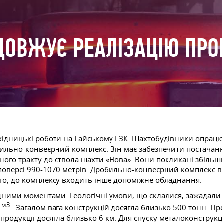
ДОВЖУЄ РЕАЛІЗАЦІЮ ПРО
ідницькі роботи на Гайському ГЗК. Шахтобудівники опрацюв
бильно-конвеєрний комплекс. Він має забезпечити постачанн
дного тракту до ствола шахти «Нова». Вони покликані збіл
а поверсі 990-1070 метрів. Дробильно-конвеєрний комплекс 
того, до комплексу входить інше допоміжне обладнання.
ними моментами. Геологічні умови, що склалися, зажадали
м3
0
. Загалом вага конструкцій досягла близько 500 тонн. П
 продукції досягла близько 6 км. Для спуску металоконструк