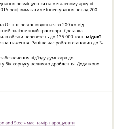
аднання розміщується на металевому аркуші.
2015 році вимагатиме інвестування понад 200
а Осіннє розташовуються за 200 км від
ртний залізничний транспорт. Доставка
ила обсяги перевезень до 135 000 тонн
мідної
озвантаження. Раніше час роботи становив до 3-
забезпечення під'їзду думпкара до
 у бік корпусу великого дроблення. Додатково
ron and Steel» має намір нарощувати