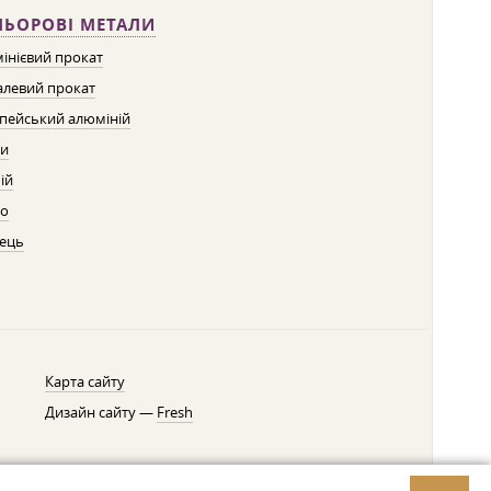
ЛЬОРОВІ МЕТАЛИ
інієвий прокат
левий прокат
пейський алюміній
ти
ій
о
ець
Карта сайту
Дизайн сайту —
Fresh