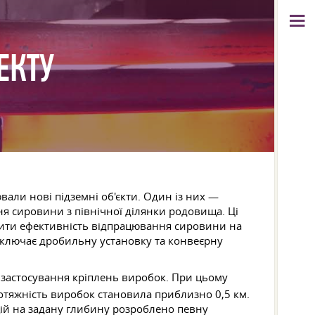
ЕКТУ
али нові підземні об'єкти. Один із них —
я сировини з північної ділянки родовища. Ці
ьшити ефективність відпрацювання сировини на
включає дробильну установку та конвеєрну
 застосування кріплень виробок. При цьому
ротяжність виробок становила приблизно 0,5 км.
цій на задану глибину розроблено певну