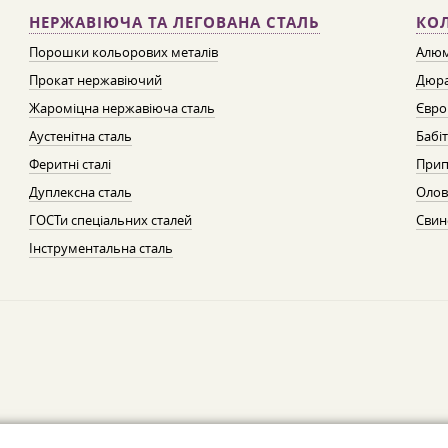
НЕРЖАВІЮЧА ТА ЛЕГОВАНА СТАЛЬ
КО
Порошки кольорових металів
Алюм
Прокат нержавіючий
Дюра
Жароміцна нержавіюча сталь
Євро
Аустенітна сталь
Бабі
Феритні сталі
Прип
Дуплексна сталь
Олов
ГОСТи спеціальних сталей
Свин
Інструментальна сталь