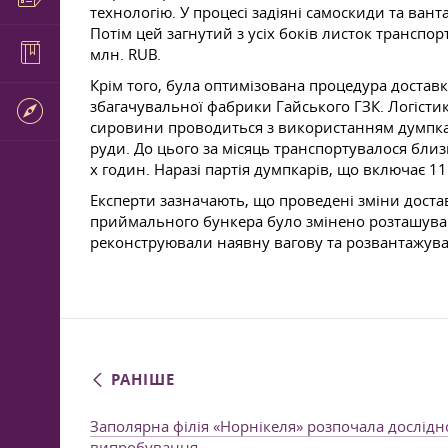
технологію. У процесі задіяні самоскиди та ва
Потім цей загнутий з усіх боків листок транспор
млн. RUB.
Крім того, була оптимізована процедура достав
збагачувальної фабрики Гайського ГЗК. Логісти
сировини проводиться з використанням думпкар
руди. До цього за місяць транспортувалося бли
х годин. Наразі партія думпкарів, що включає 1
Експерти зазначають, що проведені зміни доста
приймального бункера було змінено розташуванн
реконструювали наявну вагову та розвантажува
РАНІШЕ
Заполярна філія «Норнікеля» розпочала дослід
випробування.