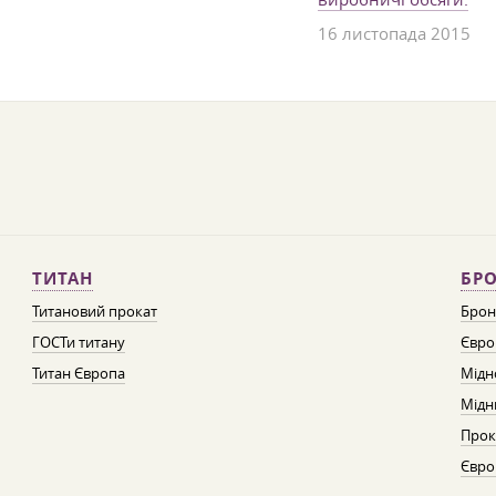
16 листопада 2015
ТИТАН
БРО
Титановий прокат
Брон
ГОСТи титану
Євро
Титан Європа
Мідн
Мідн
Прок
Євро