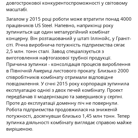
довгострокової конкурентоспроможності у світовому
масштабі.
Загалом у 2015 році роботи може втратити понад 4000
працівників US Steel. Напевно, наприкінці року
зупиниться ще один металургійний комбінат
концерну. Він розташований у штаті Іллінойс, у Граніт-
сіті. Річна виробнича потужність підприємства сягає
2,5 млн. тонн сталі. Завод спеціалізується з
виготовлення нафтогазової трубної продукції.
Причина зупинки - консолідація процесів вироблення
в Північній Америці листового прокату. Близько 2000
співробітників комбінату отримали відповідне
повідомлення. У січні 2015 року корпорація зупинила
експлуатацію однієї з двох печей комбінату. Проект
передбачав її модернізацію та завершився у серпні.
Проте до експлуатації доменну піч не повернули.
Робота підприємства продовжилася на зниженій
потужності, досягнувши близько 1,45 млн тонн. Тепер
зупинка діяльності комбінату виглядає справою майже
вирішеною.