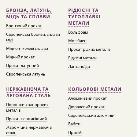
БРОНЗА, ЛАТУНЬ,
РІДКІСНІ ТА
МІДЬ ТА СПЛАВИ
ТУГОПЛАВКІ
МЕТАЛИ
Бронзовий прокат
Вольфрам
Європейські бронзи, сплави
міді
Молібден
Мідно-нікелеві сплави
Прокат рідких металів
Мідний прокат
Рідкісні метали
Прокат латунний
Лантаноїди
Європейська латунь
НЕРЖАВІЮЧА ТА
КОЛЬОРОВІ МЕТАЛИ
ЛЕГОВАНА СТАЛЬ
Алюмінієвий прокат
Порошки кольорових
Дюралевий прокат
металів
Європейський алюміній
Прокат нержавіючий
Бабіти
Жароміцна нержавіюча
Припій
сталь