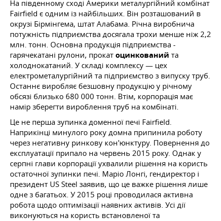
На південному сході Америки металургійний комбінат
Fairfield є одним із найбільших. Він розташований в
окрузі Бірмінгема, штат Алабама. Річна виробнича
потужність підприємства досягала трохи менше ніж 2,2
млн. тонн. Основна продукція підприємства -
гарячекатані рулони, прокат
оцинкований
та
холоднокатаний. У складі комплексу — цех
електрометалургійний та підприємство з випуску труб.
Останнє виробляє безшовну продукцію у річному
обсязі близько 680 000 тонн. Втім, корпорація має
намір зберегти вироблення труб на комбінаті.
Це не перша зупинка доменної печі Fairfield.
Наприкінці минулого року домна припинила роботу
через негативну ринкову кон'юнктуру. Повернення до
експлуатації припало на червень 2015 року. Однак у
серпні глави корпорації ухвалили рішення на користь
остаточної зупинки печі. Маріо Лонгі, гендиректор і
президент US Steel заявив, що це важке рішення лише
одне з багатьох. У 2015 році проводилася активна
робота щодо оптимізації наявних активів. Усі дії
виконуються на користь встановленої та