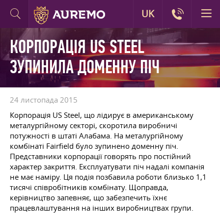
UK
КОРПОРАЦІЯ US STEEL
ЗУПИНИЛА ДОМЕННУ ПІЧ
24 листопада 2015
Корпорація US Steel, що лідирує в американському
металургійному секторі, скоротила виробничі
потужності в штаті Алабама. На металургійному
комбінаті Fairfield було зупинено доменну піч.
Представники корпорації говорять про постійний
характер закриття. Експлуатувати піч надалі компанія
не має наміру. Ця подія позбавила роботи близько 1,1
тисячі співробітників комбінату. Щоправда,
керівництво запевняє, що забезпечить їхнє
працевлаштування на інших виробництвах групи.