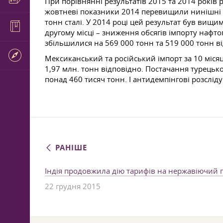
При порівнянні результатів 2015 та 2014 років 
жовтневі показники 2014 перевищили нинішні р
тонн сталі. У 2014 році цей результат був вищ
другому місці – зниження обсягів імпорту нафто
збільшилися на 569 000 тонн та 519 000 тонн в
Мексиканський та російський імпорт за 10 міся
1,97 млн. тонн відповідно. Постачання турецько
понад 460 тисяч тонн. І антидемпінгові розслі
РАНІШЕ
Індія продовжила дію тарифів на нержавіючий 
22 грудня 2015