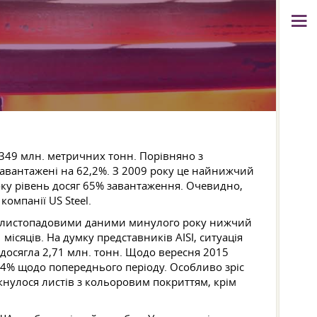
1,349 млн. метричних тонн. Порівняно з
завантажені на 62,2%. З 2009 року це найнижчий
оку рівень досяг 65% завантаження. Очевидно,
омпанії US Steel.
 з листопадовими даними минулого року нижчий
місяців. На думку представників AISI, ситуація
у досягла 2,71 млн. тонн. Щодо вересня 2015
1,4% щодо попереднього періоду. Особливо зріс
кнулося листів з кольоровим покриттям, крім