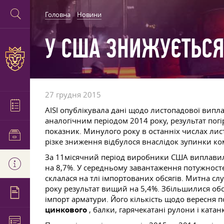
Головна
Новини
У США ЗНИЖУЄТЬСЯ
27 грудня 2015
AISI опублікувала дані щодо листопадової випла
аналогічним періодом 2014 року, результат пог
показник. Минулого року в останніх числах лис
різке зниження відбулося внаслідок зупинки комб
За 11місячний період виробники США виплавил
на 8,7%. У середньому завантаження потужностей 
склалася на тлі імпортованих обсягів. Митна сл
року результат вищий на 5,4%. Збільшилися обс
імпорт арматури. Його кількість щодо вересня 
цинкового
, балки, гарячекатані рулони і катан