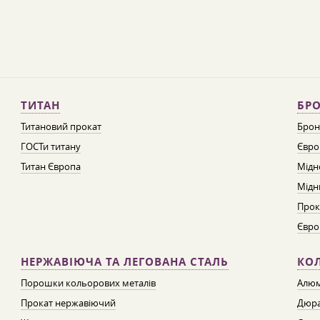
ТИТАН
БРО
Титановий прокат
Брон
ГОСТи титану
Євро
Титан Європа
Мідн
Мідн
Прок
Євро
НЕРЖАВІЮЧА ТА ЛЕГОВАНА СТАЛЬ
КО
Порошки кольорових металів
Алюм
Прокат нержавіючий
Дюра