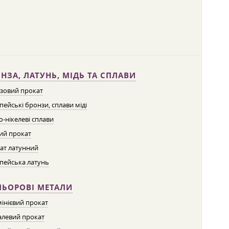
НЗА, ЛАТУНЬ, МІДЬ ТА СПЛАВИ
зовий прокат
пейські бронзи, сплави міді
о-нікелеві сплави
ий прокат
ат латунний
пейська латунь
ЛЬОРОВІ МЕТАЛИ
інієвий прокат
левий прокат