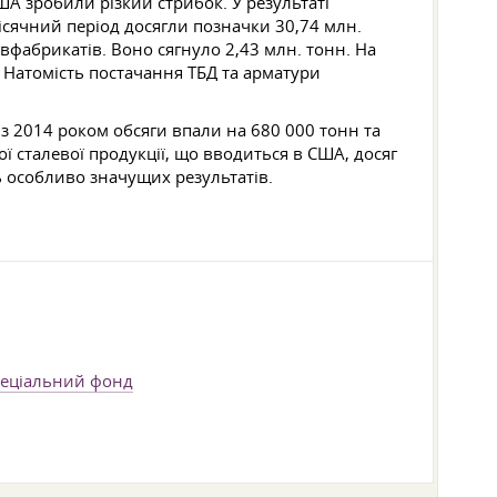
ША зробили різкий стрибок. У результаті
сячний період досягли позначки 30,74 млн.
вфабрикатів. Воно сягнуло 2,43 млн. тонн. На
. Натомість постачання ТБД та арматури
з 2014 роком обсяги впали на 680 000 тонн та
ї сталевої продукції, що вводиться в США, досяг
ь особливо значущих результатів.
пеціальний фонд