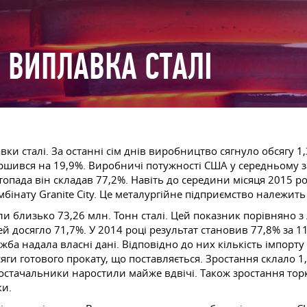
 ВИПЛАВКА СТАЛІ
вки сталі. За останні сім днів виробництво сягнуло обсягу 
іршився на 19,9%. Виробничі потужності США у середньому 
топада він складав 77,2%. Навіть до середини місяця 2015 р
інату Granite City. Це металургійне підприємство належить к
и близько 73,26 млн. Тонн сталі. Цей показник порівняно
досягло 71,7%. У 2014 році результат становив 77,8% за 11 
ужба надала власні дані. Відповідно до них кількість імпорт
яги готового прокату, що поставляється. Зростання склало 
постачальники наростили майже вдвічі. Також зростання тор
ки.