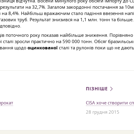
різниця відчутна. Восени минулого року обсяги імпорту до С
езультати на 32,7%. Загалом закордонні постачання за 10мі
им на 8,4%. Найбільш вражаючим стало падіння ввезення напі
газових труб. Результат знизився на 1,1 млн. тонн та більше
ідповідно.
ців поточного року показав найбільше зниження. Порівняно 
ї сталі зросли практично на 590 000 тонн. Обсяг бразильсько
дування щодо
оцинкованої
сталі та рулонів поки що не дают
ПІЗНІШЕ
прокат
CISA хоче створити с
28 грудня 2015