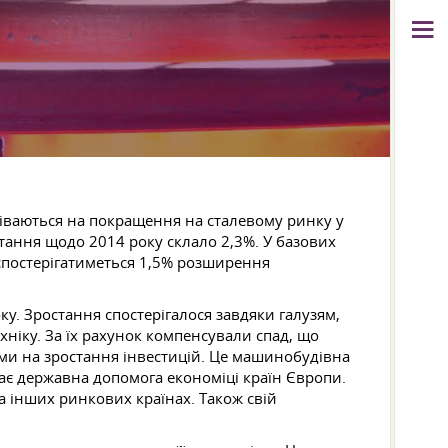
діваються на покращення на сталевому ринку у
тання щодо 2014 року склало 2,3%. У базових
спостерігатиметься 1,5% розширення
у. Зростання спостерігалося завдяки галузям,
хніку. За їх рахунок компенсували спад, що
ими на зростання інвестицій. Це машинобудівна
грає державна допомога економіці країн Європи.
а інших ринкових країнах. Також свій