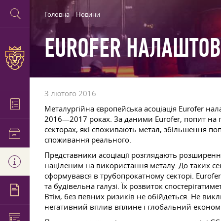
Головна
Новини
EUROFER НАЛАШТОВ
3 лютого 2016
Металургійна європейська асоціація Eurofer на
2016—2017 роках. За даними Eurofer, попит на 
секторах, які споживають метал, збільшення п
споживання реального.
Представники асоціації розглядають розширення 
націленим на використання металу. До таких сек
сформувався в трубопрокатному секторі. Eurofe
та будівельна галузі. Їх розвиток спостерігатим
Втім, без певних ризиків не обійдеться. Не ви
негативний вплив вплине і глобальний економ