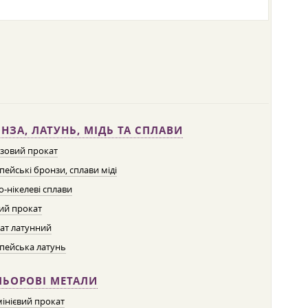
НЗА, ЛАТУНЬ, МІДЬ ТА СПЛАВИ
зовий прокат
пейські бронзи, сплави міді
о-нікелеві сплави
ий прокат
ат латунний
пейська латунь
ЛЬОРОВІ МЕТАЛИ
інієвий прокат