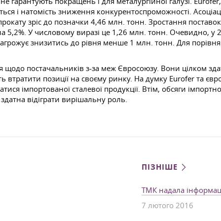
 гарантують покращень і для металургійної галузі. Eurofer, 
ься і натомість зниження конкурентоспроможності. Асоціаці
 прокату зріс до позначки 4,46 млн. тонн. Зростання поставо
а 5,2%. У числовому виразі це 1,26 млн. тонн. Очевидно, у 2
загрожує знизитись до рівня менше 1 млн. тонн. Для порівн
 щодо постачальників з-за меж Євросоюзу. Вони цілком зд
 втратити позиції на своєму ринку. На думку Eurofer та євр
ся імпортованої сталевої продукції. Втім, обсяги імпортног
 здатна відіграти вирішальну роль.
ПІЗНІШЕ
ТМК надала інформац
7 лютого 2016