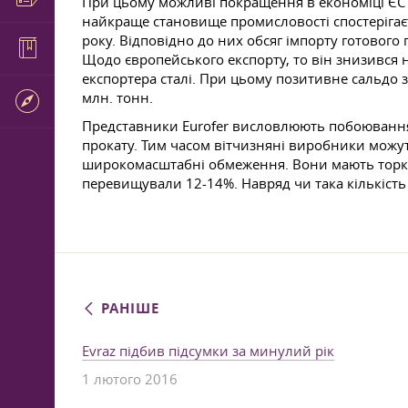
При цьому можливі покращення в економіці ЄС не
найкраще становище промисловості спостерігаєт
року. Відповідно до них обсяг імпорту готового
Щодо європейського експорту, то він знизився н
експортера сталі. При цьому позитивне сальдо 
млн. тонн.
Представники Eurofer висловлюють побоювання
прокату. Тим часом вітчизняні виробники можуть
широкомасштабні обмеження. Вони мають торкати
перевищували 12-14%. Навряд чи така кількість
РАНІШЕ
Evraz підбив підсумки за минулий рік
1 лютого 2016