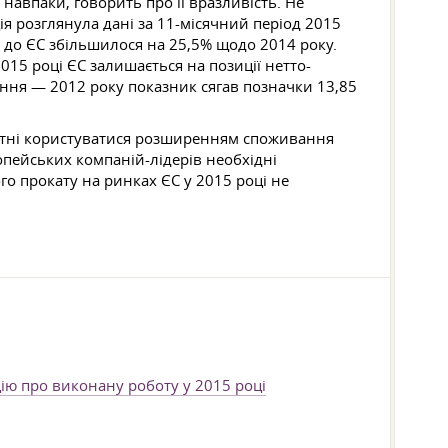
навпаки, говорить про її вразливість. Не
я розглянула дані за 11-місячний період 2015
к до ЄС збільшилося на 25,5% щодо 2014 року.
015 році ЄС залишається на позиції нетто-
яння — 2012 року показник сягав позначки 13,85
атні користуватися розширенням споживання
опейських компаній-лідерів необхідні
о прокату на ринках ЄС у 2015 році не
ію про виконану роботу у 2015 році