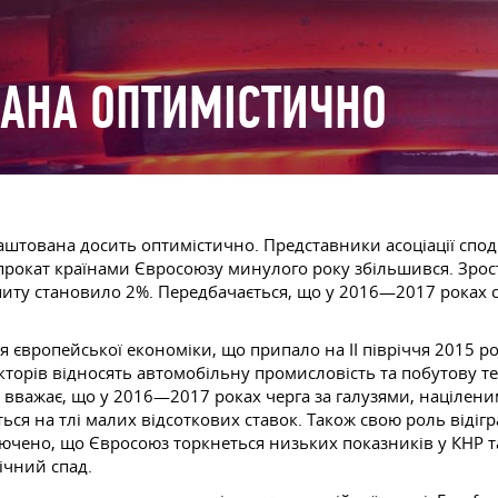
АНА ОПТИМІСТИЧНО
лаштована досить оптимістично. Представники асоціації спо
прокат країнами Євросоюзу минулого року збільшився. Зрос
опиту становило 2%. Передбачається, що у 2016—2017 роках 
європейської економіки, що припало на ІІ півріччя 2015 рок
торів відносять автомобільну промисловість та побутову те
r вважає, що у 2016—2017 роках черга за галузями, націлен
еться на тлі малих відсоткових ставок. Також свою роль віді
ключено, що Євросоюз торкнеться низьких показників у КНР т
ічний спад.